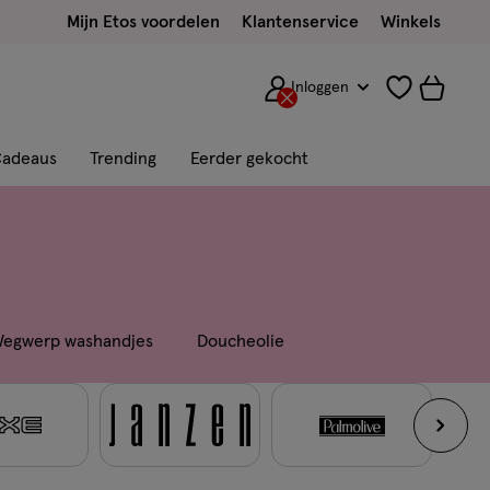
Mijn Etos voordelen
Klantenservice
Winkels
Inloggen
adeaus
Trending
Eerder gekocht
egwerp washandjes
Doucheolie