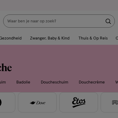
Zoeken
Interactie
met
Gezondheid
Zwanger, Baby & Kind
Thuis & Op Reis
C
dit
veld
opent
che
een
volledig
venster
uim
Badolie
Doucheschuim
Douchecrème
W
met
geavanceerde
zoekopties