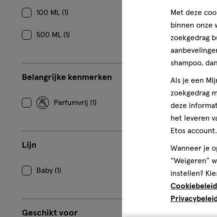
Met deze cook
100 ML (1)
binnen onze w
500 ML (1)
zoekgedrag b
aanbevelingen
shampoo, dan 
Belangrijke kenmerken
Als je een Mi
zoekgedrag me
Parfumvrij (1)
deze informat
het leveren v
Etos account.
Lijn
Wanneer je op
“Weigeren” wo
Baby (1)
instellen? Kie
Cookiebeleid
Privacybelei
Geschikt voor