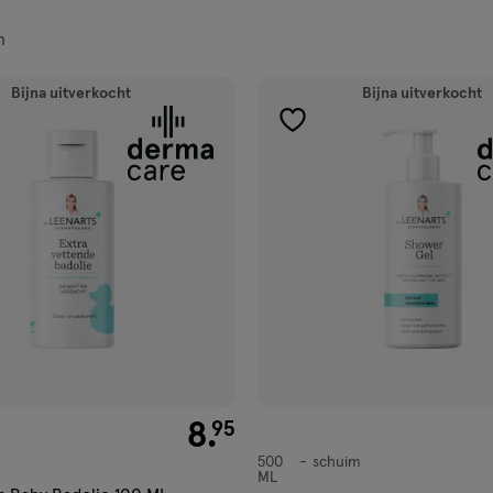
n
ucten
Bijna uitverkocht
Bijna uitverkocht
gen
toevoegen
aan
ijst
verlanglijst
€ 8.95
8
.
95
500
schuim
schuim
ML