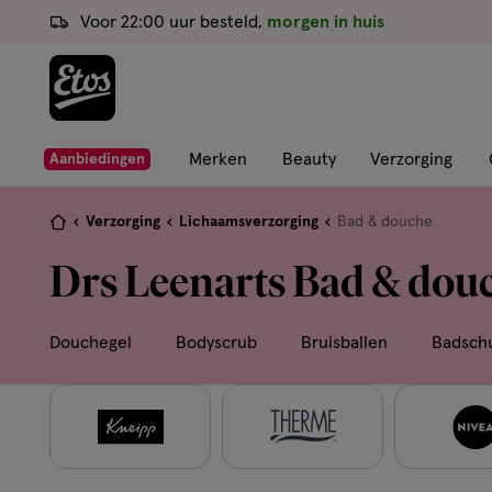
ga
Voor 22:00 uur besteld,
morgen in huis
naar
de
hoofd
content
ga
Merken
Beauty
Verzorging
Aanbiedingen
naar
de
Je
Verzorging
Lichaamsverzorging
Bad & douche
zoekbalk
bent
Drs Leenarts Bad & dou
ga
hier:
naar
de
Douchegel
Bodyscrub
Bruisballen
Badsch
footer