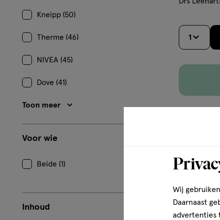
Drs Leenart
Kneipp (50)
Therme (46)
1
NIVEA (45)
Dove (41)
Toon meer
Voor wie
Privac
Beide (1)
Wij gebruiken
Daarnaast ge
Inhoud
advertenties 