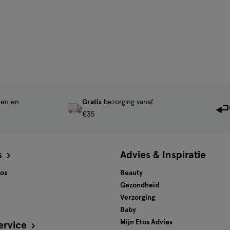
ten en
Gratis
bezorging vanaf
€35
s
Advies & Inspiratie
tos
Beauty
Gezondheid
Verzorging
Baby
Mijn Etos Advies
ervice