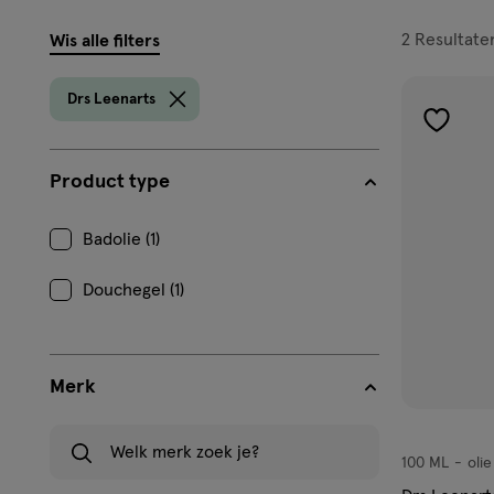
filters
2
Resultate
Wis alle filters
prod
Drs Leenarts
toevoe
aan
Product type
verlangl
Badolie (1)
Douchegel (1)
Merk
Welk merk zoek je?
100 ML
olie
olie