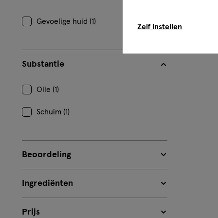
Gevoelige huid (1)
Zelf instellen
Substantie
Olie (1)
Schuim (1)
Beoordeling
Ingrediënten
Prijs