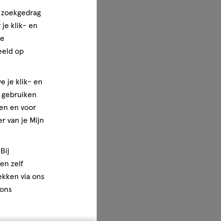
n zoekgedrag
je klik- en
ze
eeld op
e je klik- en
e gebruiken
en en voor
r van je Mijn
Bij
en zelf
rekken via ons
 ons