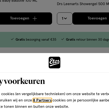
s Baby Badolie 100 ML
Drs Leenarts Showergel 500 
Toevoegen
Toevoegen
1
verhoog aantal met één
,
Bijna uitverkocht!
Er zi
verh
Gratis
bezorging vanaf €35
Gratis
retour binnen 30 dag
2
y voorkeuren
 cookies (en vergelijkbare technieken) om onze website te verb
bruiken wij en onze
8 Partners
cookies om je persoonlijke aanb
te tonen binnen en buiten onze website.