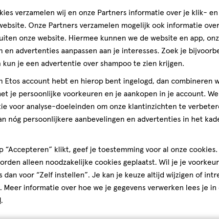
ies verzamelen wij en onze Partners informatie over je klik- e
ebsite. Onze Partners verzamelen mogelijk ook informatie over 
uiten onze website. Hiermee kunnen we de website en app, on
 en advertenties aanpassen aan je interesses. Zoek je bijvoorb
kun je een advertentie over shampoo te zien krijgen.
jn Etos account hebt en hierop bent ingelogd, dan combineren w
t je persoonlijke voorkeuren en je aankopen in je account. W
ie voor analyse-doeleinden om onze klantinzichten te verbeter
an nóg persoonlijkere aanbevelingen en advertenties in het kade
 “Accepteren” klikt, geef je toestemming voor al onze cookies. 
rden alleen noodzakelijke cookies geplaatst. Wil je je voorkeur
s dan voor “Zelf instellen”. Je kan je keuze altijd wijzigen of int
. Meer informatie over hoe we je gegevens verwerken lees je in
d
.