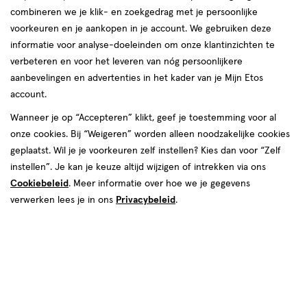
combineren we je klik- en zoekgedrag met je persoonlijke
Q+A
voorkeuren en je aankopen in je account. We gebruiken deze
informatie voor analyse-doeleinden om onze klantinzichten te
producten
verbeteren en voor het leveren van nóg persoonlijkere
aanbevelingen en advertenties in het kader van je Mijn Etos
toevoegen
toevoegen
account.
aan
aan
verlanglijst
verlanglijst
Wanneer je op “Accepteren” klikt, geef je toestemming voor al
onze cookies. Bij “Weigeren” worden alleen noodzakelijke cookies
geplaatst. Wil je je voorkeuren zelf instellen? Kies dan voor “Zelf
instellen”. Je kan je keuze altijd wijzigen of intrekken via ons
Cookiebeleid
. Meer informatie over hoe we je gegevens
verwerken lees je in ons
Privacybeleid
.
€ 11.49
11
.
€ 11.49
11
.
49
49
250 ML
250 ML
Q+A Salicylic Acid Douchegel 250
Q+A AHA Exfoliator Bodyscrub
ML
250 ML
Toevoegen
Toevoegen
1
1
verhoog aantal met één
,
Bijna uitverkocht!
verhoog aanta
Er zi