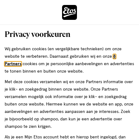
ga
Voor 22:00 uur besteld, maandag in huis
naar
de
Menu
hoofd
Zoeken
Privacy voorkeuren
content
›
›
ga
Interactie
naar
Wij gebruiken cookies (en vergelijkbare technieken) om onze
Je
Verzorging
Lichaamsverzorging
Bad & douche
met
de
website te verbeteren. Daarnaast gebruiken wij en onze
8
bent
Q+A Bad & douche
dit
zoekbalk
Partners
cookies om je persoonlijke aanbevelingen en advertenties
ers
Weleda
hier:
veld
ga
te tonen binnen en buiten onze website.
opent
naar
Douchegel
Bodyscrub
Bruisballen
Badschuim
Badolie
Douchesc
Met deze cookies verzamelen wij en onze Partners informatie over
een
de
je klik- en zoekgedrag binnen onze website. Onze Partners
volledig
footer
verzamelen mogelijk ook informatie over je klik- en zoekgedrag
venster
buiten onze website. Hiermee kunnen we de website en app, onze
met
aanbevelingen en advertenties aanpassen aan je interesses. Zoek
geavanceerde
je bijvoorbeeld op shampoo, dan kun je een advertentie over
zoekopties
Filteren
(5)
Sorteer
1
shampoo te zien krijgen.
Als je een Mijn Etos account hebt en hierop bent ingelogd, dan