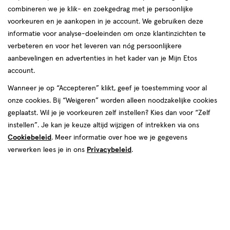
producten
combineren we je klik- en zoekgedrag met je persoonlijke
2+2
voorkeuren en je aankopen in je account. We gebruiken deze
toevoegen
gratis
informatie voor analyse-doeleinden om onze klantinzichten te
aan
verbeteren en voor het leveren van nóg persoonlijkere
verlanglijst
aanbevelingen en advertenties in het kader van je Mijn Etos
account.
Wanneer je op “Accepteren” klikt, geef je toestemming voor al
onze cookies. Bij “Weigeren” worden alleen noodzakelijke cookies
geplaatst. Wil je je voorkeuren zelf instellen? Kies dan voor “Zelf
€ 8.69
8
.
69
instellen”. Je kan je keuze altijd wijzigen of intrekken via ons
200
mousse
mousse
ML
Cookiebeleid
. Meer informatie over hoe we je gegevens
Dove Rose Oil Shower Mousse
verwerken lees je in ons
Privacybeleid
.
200 ML
Toevoegen
4
verhoog aantal met één
,
Limiet bereikt.
Je kan m
Gratis
bezorging vanaf €35