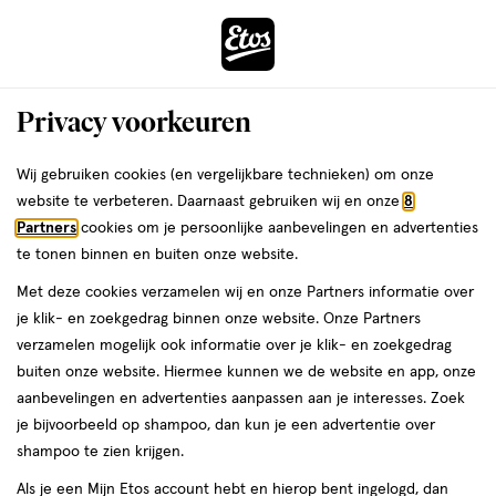
ga
Voor 22:00 uur besteld,
morgen in huis
naar
de
Menu
hoofd
Zoeken
Privacy voorkeuren
content
›
›
ga
Interactie
naar
Wij gebruiken cookies (en vergelijkbare technieken) om onze
Je
Verzorging
Lichaamsverzorging
Bad & douche
met
de
website te verbeteren. Daarnaast gebruiken wij en onze
8
bent
Scheerschuim
dit
zoekbalk
Partners
cookies om je persoonlijke aanbevelingen en advertenties
ers
Weleda
hier:
veld
ga
te tonen binnen en buiten onze website.
opent
naar
Douchegel
Bodyscrub
Bruisballen
Badschuim
Badolie
Douchesc
Met deze cookies verzamelen wij en onze Partners informatie over
een
de
je klik- en zoekgedrag binnen onze website. Onze Partners
volledig
footer
verzamelen mogelijk ook informatie over je klik- en zoekgedrag
venster
Filteren
(1)
Sorteer
1
buiten onze website. Hiermee kunnen we de website en app, onze
met
aanbevelingen en advertenties aanpassen aan je interesses. Zoek
geavanceerde
je bijvoorbeeld op shampoo, dan kun je een advertentie over
zoekopties
Scheerschuim
shampoo te zien krijgen.
Als je een Mijn Etos account hebt en hierop bent ingelogd, dan