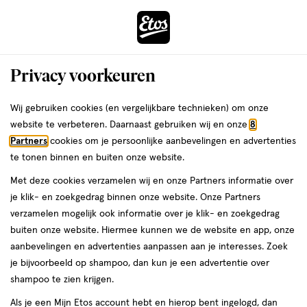
ga
Voor 22:00 uur besteld,
morgen in huis
naar
de
Menu
hoofd
Zoeken
Privacy voorkeuren
content
›
›
ga
Interactie
naar
Wij gebruiken cookies (en vergelijkbare technieken) om onze
Je
Verzorging
Lichaamsverzorging
met
de
website te verbeteren. Daarnaast gebruiken wij en onze
8
bent
Vichy Lichaamsverzorging
dit
zoekbalk
Partners
cookies om je persoonlijke aanbevelingen en advertenties
ers
Weleda
hier:
veld
ga
te tonen binnen en buiten onze website.
opent
naar
Zonbescherming
Deodorant
Bad & douche
Scheren & ontharin
Met deze cookies verzamelen wij en onze Partners informatie over
een
de
je klik- en zoekgedrag binnen onze website. Onze Partners
volledig
footer
verzamelen mogelijk ook informatie over je klik- en zoekgedrag
venster
buiten onze website. Hiermee kunnen we de website en app, onze
met
aanbevelingen en advertenties aanpassen aan je interesses. Zoek
geavanceerde
je bijvoorbeeld op shampoo, dan kun je een advertentie over
zoekopties
Filteren
(39)
Sorteer
1
shampoo te zien krijgen.
Als je een Mijn Etos account hebt en hierop bent ingelogd, dan