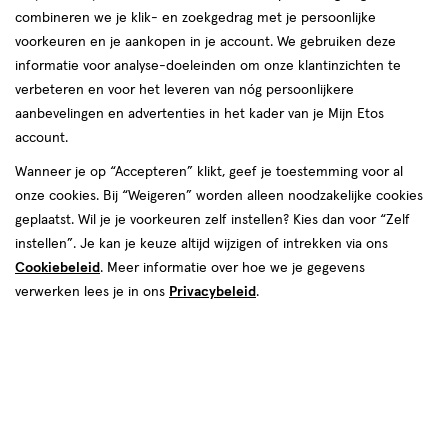
combineren we je klik- en zoekgedrag met je persoonlijke
Vichy
voorkeuren en je aankopen in je account. We gebruiken deze
informatie voor analyse-doeleinden om onze klantinzichten te
producten
verbeteren en voor het leveren van nóg persoonlijkere
aanbevelingen en advertenties in het kader van je Mijn Etos
toevoegen
toevoegen
account.
aan
aan
verlanglijst
verlanglijst
Wanneer je op “Accepteren” klikt, geef je toestemming voor al
onze cookies. Bij “Weigeren” worden alleen noodzakelijke cookies
geplaatst. Wil je je voorkeuren zelf instellen? Kies dan voor “Zelf
instellen”. Je kan je keuze altijd wijzigen of intrekken via ons
Cookiebeleid
. Meer informatie over hoe we je gegevens
verwerken lees je in ons
Privacybeleid
.
€ 31.95
31
.
€ 26.95
26
.
95
95
300
melk
200
crème
melk
crème
ML
ML
Vichy Capital Soleil Hydraterende
Vichy Capital Soleil
Zonnebrand SPF50+ 300 ML
Zonnebrandspray SPF50+ 200
ML
Toevoegen
Toevoegen
1
1
verhoog aantal met één
,
Limiet bereikt.
verhoog aanta
Je kan m