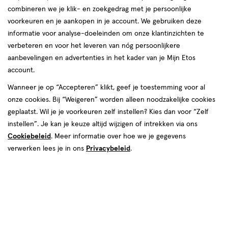
combineren we je klik- en zoekgedrag met je persoonlijke
reviews
voorkeuren en je aankopen in je account. We gebruiken deze
informatie voor analyse-doeleinden om onze klantinzichten te
verbeteren en voor het leveren van nóg persoonlijkere
aanbevelingen en advertenties in het kader van je Mijn Etos
account.
Wanneer je op “Accepteren” klikt, geef je toestemming voor al
€ 15.50
15
.
onze cookies. Bij “Weigeren” worden alleen noodzakelijke cookies
50
geplaatst. Wil je je voorkeuren zelf instellen? Kies dan voor “Zelf
instellen”. Je kan je keuze altijd wijzigen of intrekken via ons
Spaar 6 Air Miles
Cookiebeleid
. Meer informatie over hoe we je gegevens
Online op voorraad
verwerken lees je in ons
Privacybeleid
.
Vóór 22:00 uur besteld, morgen in huis
Beperkt beschikbaar in winkels
<p>Dit
product
is
1
In mijn winkelmandje
verhoog
niet