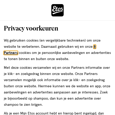
ga
Voor 22:00 uur besteld,
morgen in huis
naar
de
Menu
hoofd
Zoeken
Privacy voorkeuren
content
›
›
ga
Interactie
naar
Wij gebruiken cookies (en vergelijkbare technieken) om onze
Je
Deodorant
Alles van Vichy
met
de
website te verbeteren. Daarnaast gebruiken wij en onze
8
bent
Vichy Deodorant Intense Transpiratie
dit
zoekbalk
Partners
cookies om je persoonlijke aanbevelingen en advertenties
ers
Weleda
hier:
veld
ga
Crème 30 ML
te tonen binnen en buiten onze website.
opent
naar
Met deze cookies verzamelen wij en onze Partners informatie over
een
de
30
4
30 ML
stick
4/5
(3)
je klik- en zoekgedrag binnen onze website. Onze Partners
volledig
ML,
footer
van
verzamelen mogelijk ook informatie over je klik- en zoekgedrag
venster
stick
5
buiten onze website. Hiermee kunnen we de website en app, onze
met
toevoegen
sterren
aanbevelingen en advertenties aanpassen aan je interesses. Zoek
geavanceerde
aan
op
je bijvoorbeeld op shampoo, dan kun je een advertentie over
zoekopties
verlanglijst
basis
shampoo te zien krijgen.
van
Als je een Mijn Etos account hebt en hierop bent ingelogd, dan
3