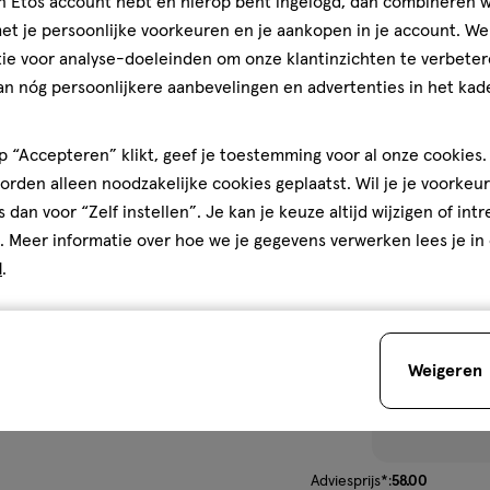
jn Etos account hebt en hierop bent ingelogd, dan combineren w
Lotion 400 ML
t je persoonlijke voorkeuren en je aankopen in je account. W
ie voor analyse-doeleinden om onze klantinzichten te verbeter
1
an nóg persoonlijkere aanbevelingen en advertenties in het kade
 “Accepteren” klikt, geef je toestemming voor al onze cookies. 
rden alleen noodzakelijke cookies geplaatst. Wil je je voorkeur
toevoegen
s dan voor “Zelf instellen”. Je kan je keuze altijd wijzigen of int
aan
. Meer informatie over hoe we je gegevens verwerken lees je in
verlanglijst
d
.
Weigeren
van € 58.00 voor € 24.
Adviesprijs*:
58
.
00