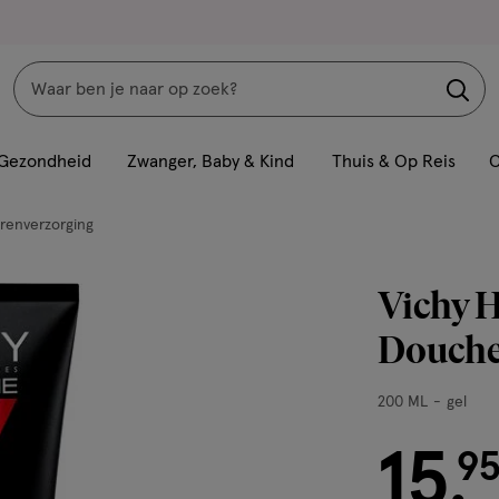
Zoeken
Interactie
met
Gezondheid
Zwanger, Baby & Kind
Thuis & Op Reis
C
dit
veld
renverzorging
opent
een
Vichy 
volledig
venster
Douche
met
geavanceerde
200
200 ML
gel
zoekopties
ML,
15
gel
€ 15.95
9
.