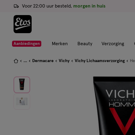
ga
Voor 22:00 uur besteld,
morgen in huis
naar
de
hoofd
content
ga
Merken
Beauty
Verzorging
Aanbiedingen
naar
de
Je
...
Dermacare
Vichy
Vichy Lichaamsverzorging
He
zoekbalk
bent
ga
hier:
naar
de
footer