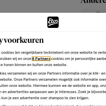
Bijna 
toevoegen
aan
verlanglijst
y voorkeuren
 cookies (en vergelijkbare technieken) om onze website te verb
bruiken wij en onze
8 Partners
cookies om je persoonlijke aanb
te tonen binnen en buiten onze website.
ies verzamelen wij en onze Partners informatie over je klik- e
ebsite. Onze Partners verzamelen mogelijk ook informatie over 
uiten onze website. Hiermee kunnen we de website en app, on
 en advertenties aanpassen aan je interesses. Zoek je bijvoorb
400
lotion
lotion
ML
kun je een advertentie over shampoo te zien krijgen.
Avène Les Essen