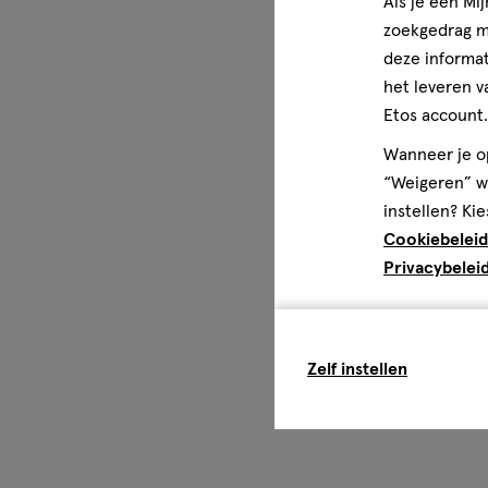
Als je een Mi
zoekgedrag me
deze informat
het leveren v
Etos account.
Wanneer je op
“Weigeren” wo
instellen? Kie
Cookiebeleid
Privacybelei
Zelf instellen