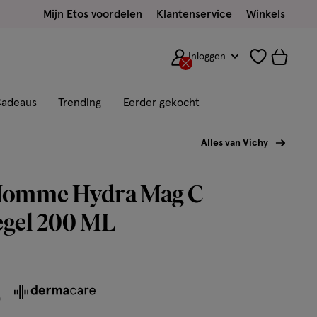
Mijn Etos voordelen
Klantenservice
Winkels
Inloggen
adeaus
Trending
Eerder gekocht
Alles van Vichy
Homme Hydra Mag C
gel 200 ML
5