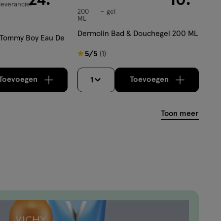
leverancier
200
gel
gel
ML
Dermolin Bad & Douchegel 200 ML
r Tommy Boy Eau De
5
5/5
(1)
van
5
Toevoegen
Toevoegen
1
verhoog aantal met één
,
Bijna uitverkocht!
verhoog aantal m
Er zijn nog
sterren
op
Toon meer
basis
van
1
reviews