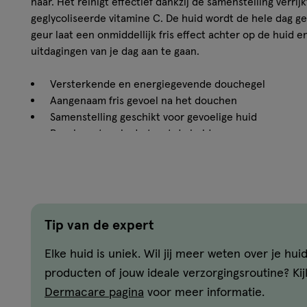
haar. Het reinigt effectief dankzij de samenstelling verr
geglycoliseerde vitamine C. De huid wordt de hele dag 
geur laat een onmiddellijk fris effect achter op de huid 
uitdagingen van je dag aan te gaan.
Versterkende en energiegevende douchegel
Aangenaam fris gevoel na het douchen
Samenstelling geschikt voor gevoelige huid
Beschermt en hydrateert de huid
Hypoallergeen
Deze douchegel geeft een onmiddellijk fris effect op de h
Ingrediënten
Tip van de expert
AQUA / WATER / EAU • SODIUM LAURETH SULFATE • GLY
Elke huid is uniek. Wil jij meer weten over je huid
LAURETH-11 CARBOXYLIC ACID • PARFUM / FRAGRANCE 
producten of jouw ideale verzorgingsroutine? Ki
ACID • PENTYLENE GLYCOL • MAGNESIUM GLUCONATE • 
Dermacare pagina
voor meer informatie.
GLUCOSIDE • DISODIUM LAURETH SULFOSUCCINATE • PO