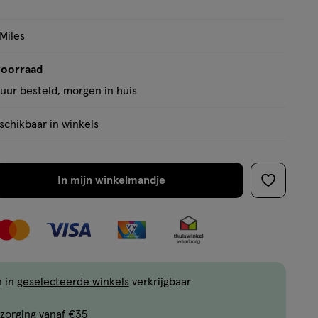
 Miles
voorraad
uur besteld, morgen in huis
chikbaar in winkels
In mijn winkelmandje
verhoog
toevoege
aantal
aan
met
verlanglijs
één
,
Limiet
n in
geselecteerde winkels
verkrijgbaar
bereikt.
zorging vanaf €35
Je