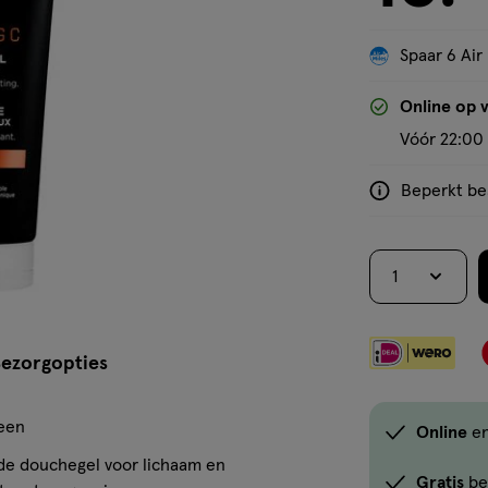
Spaar 6 Air
'Bekijk winkelvoorraad'
Online op 
Vóór 22:00 
Beperkt bes
<p>Dit
product
is
1
niet
in
alle
ezorgopties
winkels
te
koop.
een
Online
e
Gebruik
de douchegel voor lichaam en
de
Gratis
be