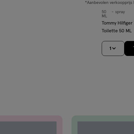
*Aanbevolen verkoopprijs 
50
spray
spray
ML
Tommy Hilfige
Toilette 50 ML
1