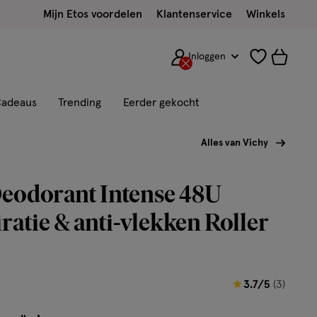
Mijn Etos voordelen
Klantenservice
Winkels
Inloggen
adeaus
Trending
Eerder gekocht
Alles van Vichy
eodorant Intense 48U
ratie & anti-vlekken Roller
3.7
3.7/5
(3)
van