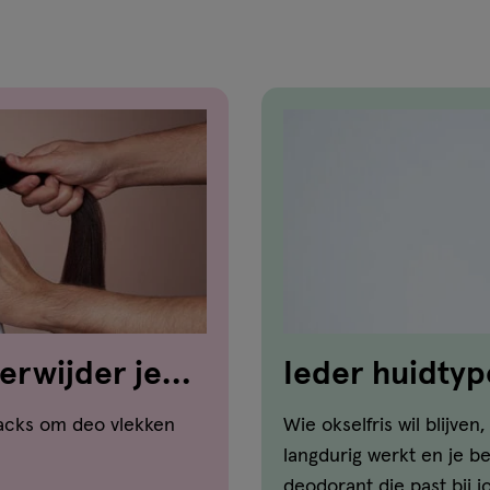
reviews
verwijder je
Ieder huidtyp
n
hacks om deo vlekken
Wie okselfris wil blijve
langdurig werkt en je b
deodorant die past bij j