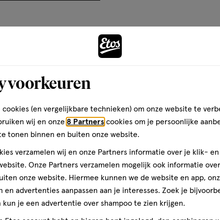
el
artikel
artikel
artikel
op
te
te
te
basis
rdelen
beoordelen
beoordelen
beoordelen
van
Andere
met
met
met
7
3
4
5
reviews
Bijna 
ren.
sterren.
sterren.
sterren.
y voorkeuren
rmee
Hiermee
Hiermee
Hiermee
toevoegen
n
open
open
open
teren op
Recentste
aan
je
je
je
verlanglijst
 cookies (en vergelijkbare technieken) om onze website te verb
een
een
een
bruiken wij en onze
8 Partners
cookies om je persoonlijke aanb
ier.
enformulier.
vragenformulier.
vragenformulier.
vragenformulier.
te tonen binnen en buiten onze website.
Kwaliteit
ies verzamelen wij en onze Partners informatie over je klik- e
Kwaliteit, 2.0 van 5
2.0
ebsite. Onze Partners verzamelen mogelijk ook informatie over 
e
uiten onze website. Hiermee kunnen we de website en app, on
Prijs
 en advertenties aanpassen aan je interesses. Zoek je bijvoorb
Prijs, 3.0 van 5
3.0
toch
kun je een advertentie over shampoo te zien krijgen.
l
Gebruiksgemak