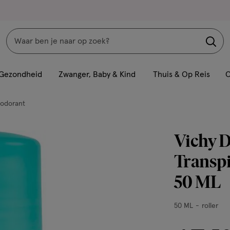
Zoeken
Interactie
met
Gezondheid
Zwanger, Baby & Kind
Thuis & Op Reis
C
dit
veld
odorant
opent
een
Vichy D
volledig
venster
Transpi
met
50 ML
geavanceerde
zoekopties
50
50 ML
roller
ML,