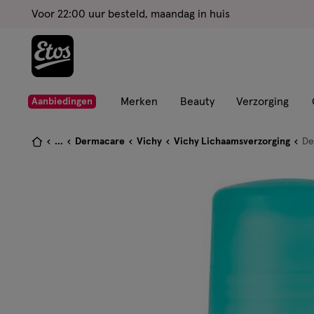
ga
Voor 22:00 uur besteld, maandag in huis
naar
de
hoofd
content
ga
Merken
Beauty
Verzorging
Aanbiedingen
naar
de
Je
...
Dermacare
Vichy
Vichy Lichaamsverzorging
De
zoekbalk
bent
ga
hier:
naar
de
footer