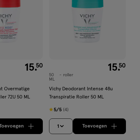
€ 15.50
15
.
€ 15.50
15
.
50
50
50
roller
roller
ML
nt Overmatige
Vichy Deodorant Intense 48u
ller 72U 50 ML
Transpiratie Roller 50 ML
5
5/5
(4)
van
5
Toevoegen
Toevoegen
1
verhoog aantal met één
,
Limiet bereikt.
verhoog aantal m
Je kan maximaa
sterren