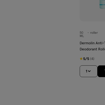
50
roller
roller
ML
Dermolin Anti-
Deodorant Roll
5
5/5
(4)
van
5
1
sterren
op
basis
van
4