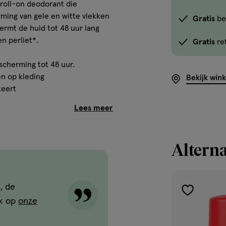
Gebruik
 roll-on deodorant die
rming van gele en witte vlekken
de
Gratis
be
ermt de huid tot 48 uur lang
optie
n perliet*.
Gratis
re
<em
onclick="docum
scherming tot 48 uur.
button-
n op kleding
Bekijk win
-
keert
link.button-
-
icon.c-
store-
 geuren en het verschijnen van
Alterna
stock__link.js-
store-
te kracht.
stock-
, de
link').click()">'B
toevoegen
winkelvoorraad
jk op
onze
aan
om
METHICONE • C14-22
verlanglijst