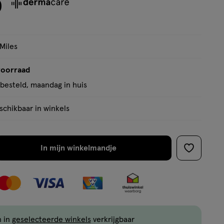
0
5
sterren
op
basis
 Miles
van
3
voorraad
reviews
besteld, maandag in huis
chikbaar in winkels
In mijn winkelmandje
verhoog
toevoege
aantal
aan
met
verlanglijs
één
,
Limiet
n in
geselecteerde winkels
verkrijgbaar