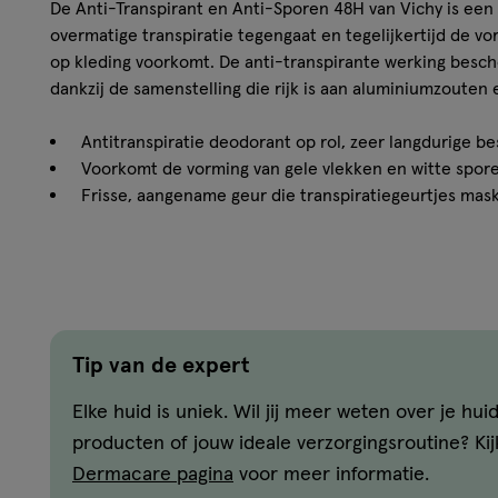
De Anti-Transpirant en Anti-Sporen 48H van Vichy is een
overmatige transpiratie tegengaat en tegelijkertijd de vo
op kleding voorkomt. De anti-transpirante werking besch
dankzij de samenstelling die rijk is aan aluminiumzouten e
Antitranspiratie deodorant op rol, zeer langdurige be
Voorkomt de vorming van gele vlekken en witte spore
Frisse, aangename geur die transpiratiegeurtjes mas
Formule geschikt voor de gevoelige huid
Hypoallergeen
Bescherming tot 48 uur tegen transpiratie, onaangename
zweetvlekken op kleding.
Tip van de expert
*Perliet: absorbeert vocht en verhoogt de anti-transpiran
Elke huid is uniek. Wil jij meer weten over je huid
Ingrediënten
producten of jouw ideale verzorgingsroutine? Ki
Dermacare pagina
voor meer informatie.
AQUA / WATER / EAU • ALUMINUM CHLOROHYDRATE • DI