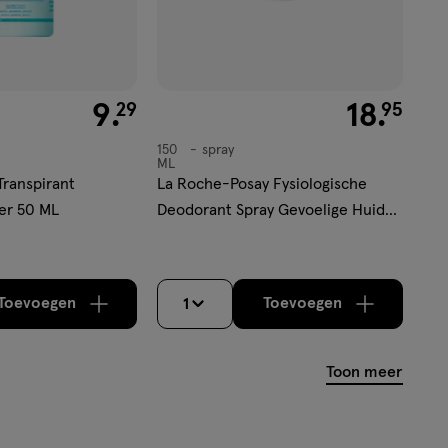
€ 9.29
9
.
€ 18.95
18
.
29
95
150
spray
spray
ML
Transpirant
La Roche-Posay Fysiologische
er 50 ML
Deodorant Spray Gevoelige Huid
150 ML
Toevoegen
Toevoegen
1
verhoog aantal met één
,
Bijna uitverkocht!
verhoog aantal m
Er zijn nog
Toon meer