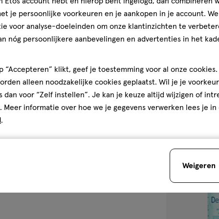
jn Etos account hebt en hierop bent ingelogd, dan combineren w
Gebruiksgemak, 4.0 van 5
4.0
50
roller
roller
t je persoonlijke voorkeuren en je aankopen in je account. W
den
ML
ie voor analyse-doeleinden om onze klantinzichten te verbeter
La Roche-Posay
an nóg persoonlijkere aanbevelingen en advertenties in het kade
Deodorant Roll
50 ML
1
1/5
(1)
 “Accepteren” klikt, geef je toestemming voor al onze cookies. 
van
rden alleen noodzakelijke cookies geplaatst. Wil je je voorkeur
5
1
s dan voor “Zelf instellen”. Je kan je keuze altijd wijzigen of int
sterren
. Meer informatie over hoe we je gegevens verwerken lees je in
op
d
.
basis
van
toevoegen
1
aan
reviews
Weigeren
verlanglijst