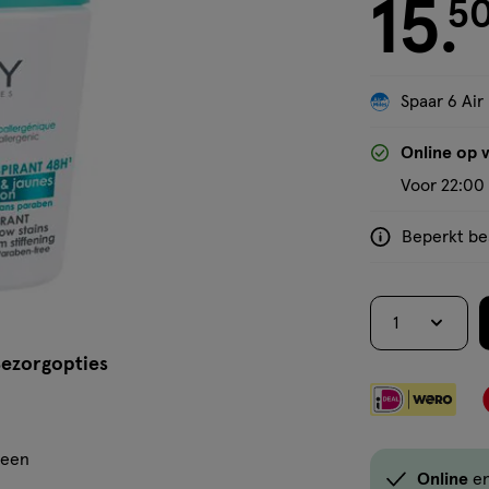
roller
15
€ 15.50
5
.
Spaar 6 Air
'Bekijk winkelvoorraad'
Online op 
Voor 22:00 
Beperkt bes
<p>Dit
product
is
1
niet
in
ezorgopties
alle
winkels
te
geen
koop.
Online
e