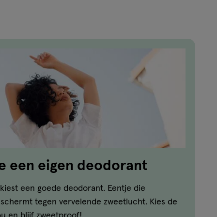
e een eigen deodorant
n, kiest een goede deodorant. Eentje die
eschermt tegen vervelende zweetlucht. Kies de
ou en blijf zweetproof!