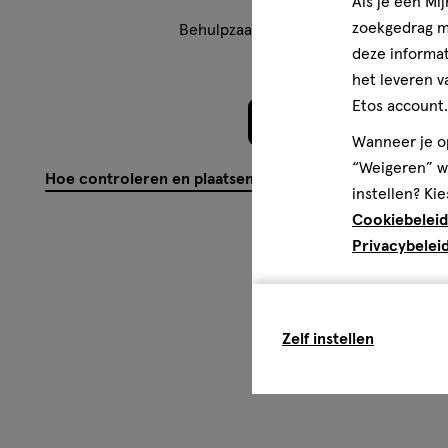
Als je een Mi
zoekgedrag me
Behulpzaam?
(
0
)
(
0
)
Mel
deze informat
het leveren v
Etos account.
Meer laden
Wanneer je op
“Weigeren” wo
Hoe controleren en plaatsen wij reviews?
instellen? Kie
Cookiebeleid
Privacybelei
Zelf instellen