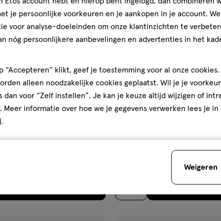
jn Etos account hebt en hierop bent ingelogd, dan combineren w
ijst
verlanglijst
t je persoonlijke voorkeuren en je aankopen in je account. W
ie voor analyse-doeleinden om onze klantinzichten te verbeter
an nóg persoonlijkere aanbevelingen en advertenties in het kade
 “Accepteren” klikt, geef je toestemming voor al onze cookies. 
rden alleen noodzakelijke cookies geplaatst. Wil je je voorkeur
s dan voor “Zelf instellen”. Je kan je keuze altijd wijzigen of int
. Meer informatie over hoe we je gegevens verwerken lees je in
€ 7.75
7
.
75
d
.
on
200
lotion
lotion
ML
brand Lotion Spray SPF30 200
Etos Zonnebrand Lotion SPF3
Weigeren
Toevoegen
Toevoegen
2
verhoog aantal met één
,
Limiet bereikt.
Je kan m
verh