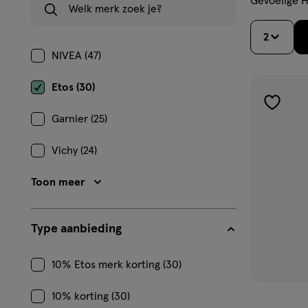
Gevoelige 
2
NIVEA (47)
Etos (30)
toevoe
Garnier (25)
aan
verlangl
Vichy (24)
Toon meer
Type aanbieding
10% Etos merk korting (30)
10% korting (30)