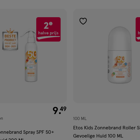
ucten
e
2
gen
toevoegen
aan
halve prijs
h
ijst
verlanglijst
€ 9.49
9
.
49
on
100 ML
Etos Kids Zonnebrand Roller 
onnebrand Spray SPF 50+
Gevoelige Huid 100 ML