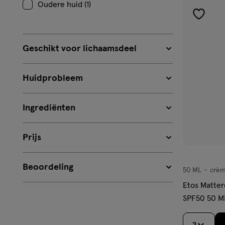
Oudere huid (1)
toevoe
aan
verlangl
Geschikt voor lichaamsdeel
Huidprobleem
Ingrediënten
Prijs
Beoordeling
50 ML
crè
crème
Etos Matte
SPF50 50 M