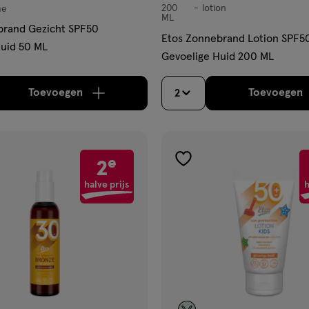
200
lotion
me
lotion
ML
brand Gezicht SPF50
Etos Zonnebrand Lotion SPF5
uid 50 ML
Gevoelige Huid 200 ML
Toevoegen
Toevoegen
2
verhoog aantal met één
,
Limiet bereikt.
Je kan m
verh
e
2
gen
toevoegen
aan
halve prijs
h
ijst
verlanglijst