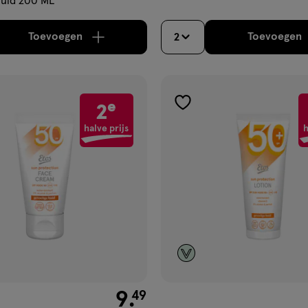
Huid 200 ML
Toevoegen
Toevoegen
2
verhoog aantal met één
,
Limiet bereikt.
Je kan m
verh
e
2
gen
toevoegen
aan
halve prijs
h
ijst
verlanglijst
€ 9.49
9
.
49