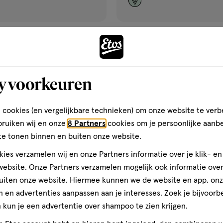
€ 10.99
10
.
99
50 ML
lotion
lotion
rand Olie Spray Met Bronzer
Etos Kids Zonnebrand Lotion
ML
Gevoelige Huid 50 ML
y voorkeuren
Toevoegen
Toevoegen
2
 cookies (en vergelijkbare technieken) om onze website te verb
verhoog aantal met één
,
Limiet bereikt.
Je kan m
verh
bruiken wij en onze
8 Partners
cookies om je persoonlijke aanb
te tonen binnen en buiten onze website.
Gratis
bezorging vanaf €35
Gratis
retour binnen 30 dag
ies verzamelen wij en onze Partners informatie over je klik- e
ebsite. Onze Partners verzamelen mogelijk ook informatie over 
uiten onze website. Hiermee kunnen we de website en app, on
 en advertenties aanpassen aan je interesses. Zoek je bijvoorb
e
2
gen
toevoegen
kun je een advertentie over shampoo te zien krijgen.
aan
halve prijs
h