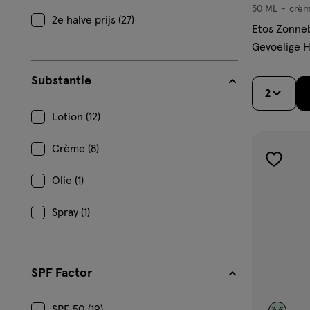
50 ML
crè
crème
2e halve prijs (27)
Etos Zonne
Gevoelige H
Substantie
2
Lotion (12)
Crème (8)
toevoe
Olie (1)
aan
verlangl
Spray (1)
SPF Factor
SPF 50 (19)