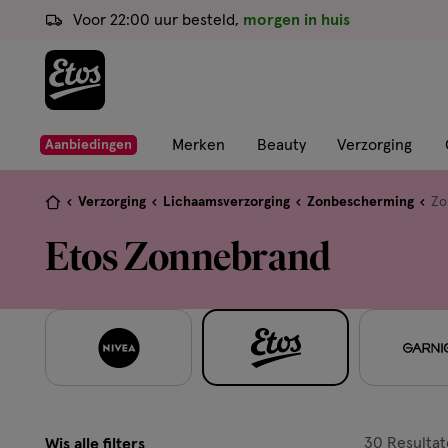
ga
Voor 22:00 uur besteld,
morgen in huis
naar
de
hoofd
content
ga
Merken
Beauty
Verzorging
Aanbiedingen
naar
de
Je
Verzorging
Lichaamsverzorging
Zonbescherming
Zo
zoekbalk
bent
Etos Zonnebrand
ga
hier:
naar
de
footer
30
Resultat
Wis alle filters