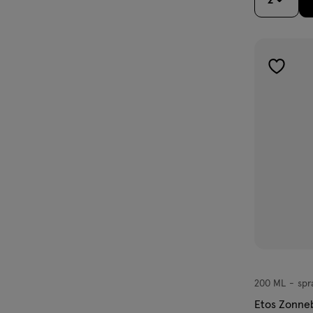
2
toevoe
aan
verlangl
200 ML
spr
spray
Etos Zonne