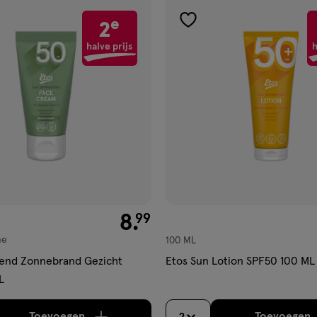
e
2
gen
toevoegen
aan
halve prijs
h
ijst
verlanglijst
€ 8.99
8
.
99
me
100 ML
rend Zonnebrand Gezicht
Etos Sun Lotion SPF50 100 ML
L
Toevoegen
Toevoegen