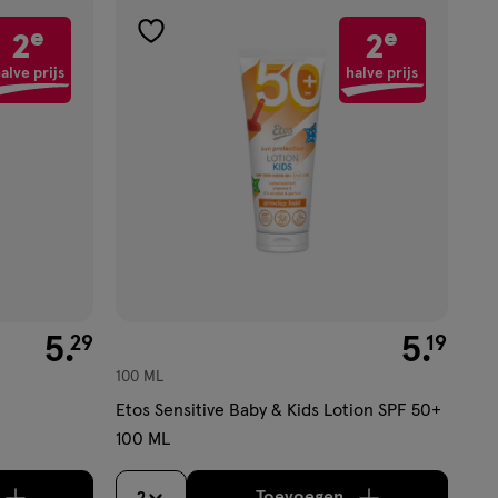
e
e
2
2
toevoegen
aan
alve prijs
halve prijs
verlanglijst
€ 5.29
5
.
€ 5.19
5
.
29
19
100 ML
Etos Sensitive Baby & Kids Lotion SPF 50+
100 ML
Toevoegen