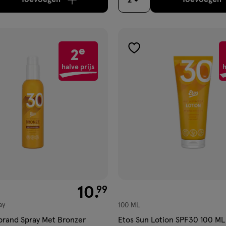
2
verhoog aantal met één
,
Limiet bereikt.
Je kan m
verh
e
2
gen
toevoegen
aan
halve prijs
h
ijst
verlanglijst
€ 10.99
10
.
99
ay
100 ML
brand Spray Met Bronzer
Etos Sun Lotion SPF30 100 ML