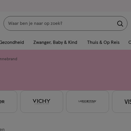
Zoeken
Interactie
met
Gezondheid
Zwanger, Baby & Kind
Thuis & Op Reis
C
dit
veld
nnebrand
opent
een
volledig
venster
met
geavanceerde
zoekopties
en