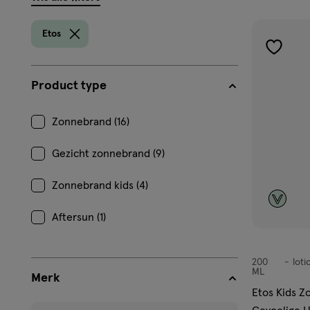
filters
prod
Etos
toevoe
aan
Product type
verlangl
Zonnebrand (16)
Gezicht zonnebrand (9)
Zonnebrand kids (4)
Aftersun (1)
200
loti
lotion
ML
Merk
Etos Kids Z
Welk merk zoek je?