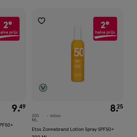
e
e
2
2
toevoegen
aan
alve prijs
halve prijs
verlanglijst
€ 9.49
9
.
€ 8.25
8
.
49
25
200
lotion
lotion
ML
SPF50+
Etos Zonnebrand Lotion Spray SPF50+