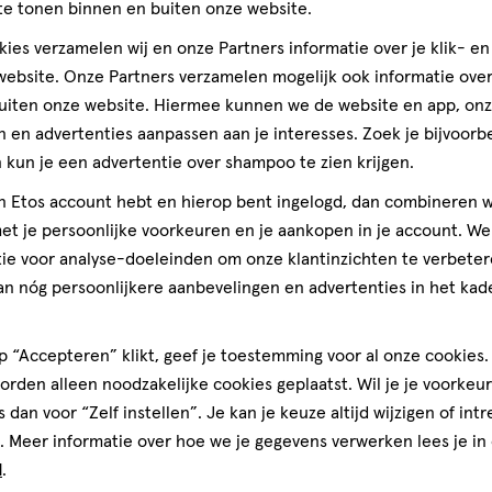
te tonen binnen en buiten onze website.
on
ies verzamelen wij en onze Partners informatie over je klik- e
un Sensitive Lotion 200 ML
ebsite. Onze Partners verzamelen mogelijk ook informatie over 
uiten onze website. Hiermee kunnen we de website en app, on
Uitverkocht
 en advertenties aanpassen aan je interesses. Zoek je bijvoorb
Uitverkocht
kun je een advertentie over shampoo te zien krijgen.
jn Etos account hebt en hierop bent ingelogd, dan combineren w
Gratis
bezorging vanaf €35
Gratis
retour binnen 30 dag
t je persoonlijke voorkeuren en je aankopen in je account. W
ie voor analyse-doeleinden om onze klantinzichten te verbeter
an nóg persoonlijkere aanbevelingen en advertenties in het kade
4
 “Accepteren” klikt, geef je toestemming voor al onze cookies. 
rden alleen noodzakelijke cookies geplaatst. Wil je je voorkeur
s dan voor “Zelf instellen”. Je kan je keuze altijd wijzigen of int
. Meer informatie over hoe we je gegevens verwerken lees je in
d
.