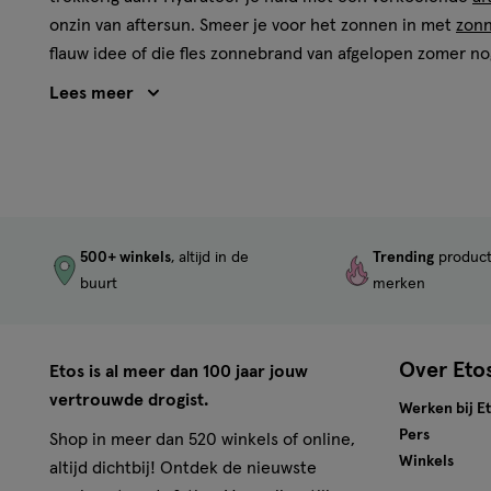
onzin van aftersun. Smeer je voor het zonnen in met
zon
flauw idee of die fles zonnebrand van afgelopen zomer no
Byron Bay
,
NIVEA
en
Biodermal
.
Heb je een vraag of wil je persoonlijk advies? Kom dan la
Etos Eigen Merk aftersun aanbieding
Etos is niet alleen de beste drogist, maar heeft ook de
500+ winkels
, altijd in de
Trending
produc
beste aanbiedingen.
buurt
merken
Over Eto
Etos is al meer dan 100 jaar jouw
vertrouwde drogist.
Werken bij E
Pers
Shop in meer dan 520 winkels of online,
Winkels
altijd dichtbij! Ontdek de nieuwste