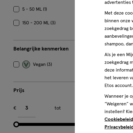
advertenties 
200
loti
lotion
ML
5 - 50 ML (1)
Met deze cook
Etos Afters
binnen onze w
150 - 200 ML (3)
zoekgedrag b
aanbevelingen
shampoo, dan 
Belangrijke kenmerken
Als je een Mi
zoekgedrag me
Vegan (3)
deze informat
het leveren v
Etos account.
Prijs
Wanneer je op
Minimum bedrag
Maximum bedrag
“Weigeren” wo
€
tot
€
instellen? Kie
Cookiebeleid
Privacybelei