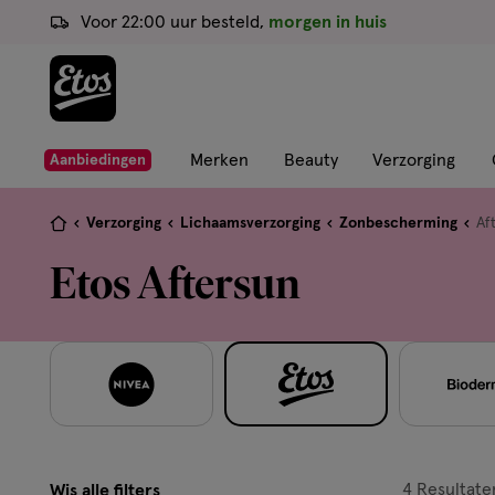
ga
Voor 22:00 uur besteld,
morgen in huis
naar
de
hoofd
content
ga
Merken
Beauty
Verzorging
Aanbiedingen
naar
de
Je
Verzorging
Lichaamsverzorging
Zonbescherming
Af
zoekbalk
bent
Etos Aftersun
ga
hier:
naar
de
footer
4
Resultate
Wis alle filters