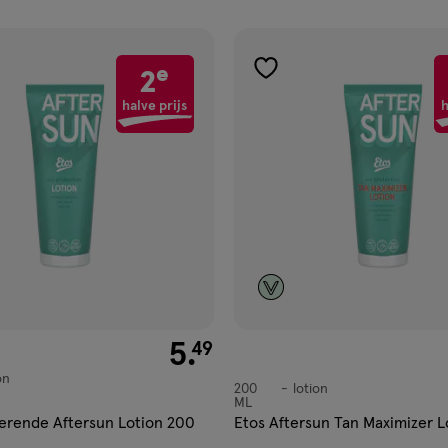
ucten
e
2
gen
toevoegen
aan
halve prijs
h
ijst
verlanglijst
€ 5.49
5
.
49
on
200
lotion
lotion
ML
erende Aftersun Lotion 200
Etos Aftersun Tan Maximizer 