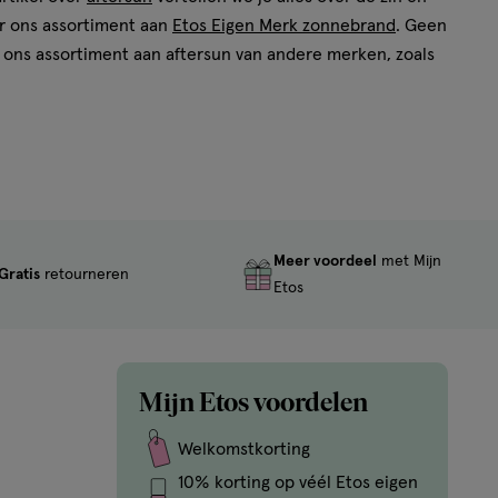
er ons assortiment aan
Etos Eigen Merk zonnebrand
. Geen
k ons assortiment aan aftersun van andere merken, zoals
 je klaar staan.
e
Etos folder
in de gaten en blijf op de hoogte van de
Meer voordeel
met Mijn
Gratis
retourneren
Etos
Mijn Etos voordelen
Welkomstkorting
10% korting op véél Etos eigen