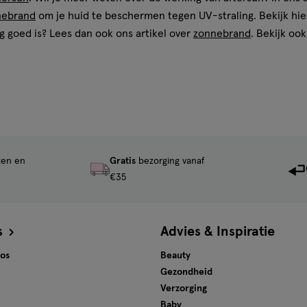
nebrand
om je huid te beschermen tegen UV-straling. Bekijk hi
g goed is? Lees dan ook ons artikel over
zonnebrand
. Bekijk oo
ngs in de
dichtstbijzijnde Etos winkel
waar onze medewerkers voor
 beste aanbiedingen. Houd daarom onze online
aanbiedingen
of d
ten en
Gratis
bezorging vanaf
€35
s
Advies & Inspiratie
tos
Beauty
Gezondheid
Verzorging
Baby