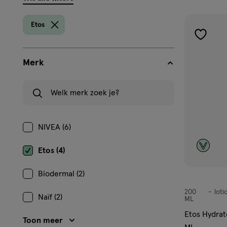
filters
prod
Etos
toevoe
aan
Merk
verlangl
Welk merk zoek je?
NIVEA (6)
Etos (4)
Biodermal (2)
200
loti
lotion
Naïf (2)
ML
Etos Hydrat
Toon meer