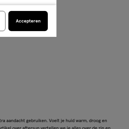
Accepteren
xtra aandacht gebruiken. Voelt je huid warm, droog en
artikel over
aftersun
vertellen we je alles over de zin en