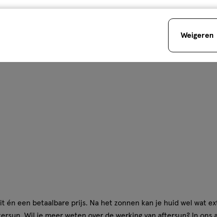
Weigeren
it én een betaalbare prijs. Na het zonnen kan je huid wel wat e
tersun
. Wil je meer weten over de werking van aftersun? In ons 