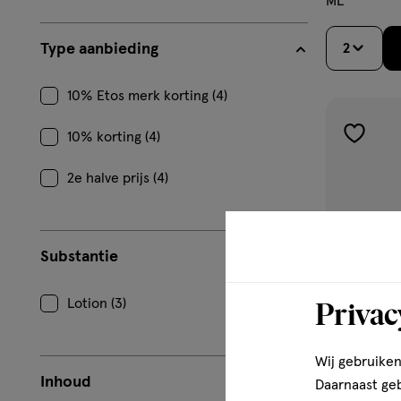
ML
Type aanbieding
2
10% Etos merk korting (4)
10% korting (4)
toevoe
aan
2e halve prijs (4)
verlangl
Substantie
Privac
Lotion (3)
Wij gebruiken
Inhoud
Daarnaast ge