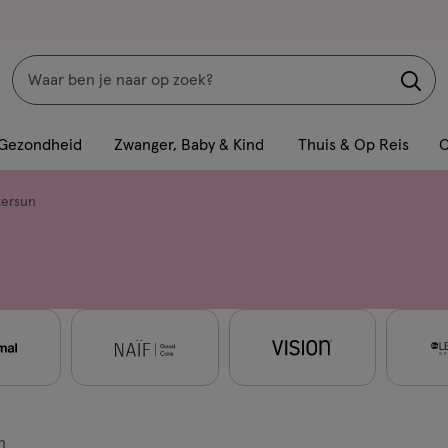
Zoeken
Interactie
met
Gezondheid
Zwanger, Baby & Kind
Thuis & Op Reis
C
dit
veld
tersun
opent
een
volledig
venster
met
geavanceerde
zoekopties
n