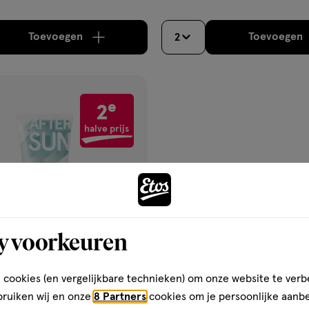
Toevoegen
Toevoegen
2
verhoog aantal met één
,
Bijna uitverkocht!
Er zi
verh
e
2
gen
halve prijs
ijst
y voorkeuren
 cookies (en vergelijkbare technieken) om onze website te verb
€ 6.99
6
.
99
bruiken wij en onze
8 Partners
cookies om je persoonlijke aanb