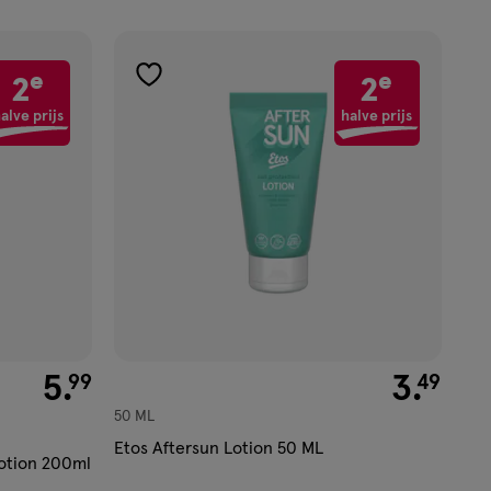
e
e
2
2
toevoegen
aan
alve prijs
halve prijs
verlanglijst
€ 5.99
5
.
€ 3.49
3
.
99
49
50 ML
Etos Aftersun Lotion 50 ML
Lotion 200ml