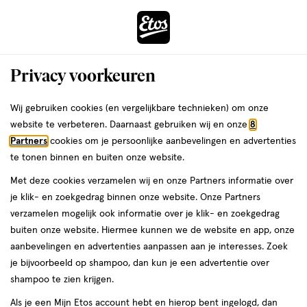
ga
Voor 22:00 uur besteld,
morgen in huis
naar
de
Menu
hoofd
Zoeken
Privacy voorkeuren
content
›
›
ga
Interactie
naar
Wij gebruiken cookies (en vergelijkbare technieken) om onze
Je
Beauty
Make-up
met
de
website te verbeteren. Daarnaast gebruiken wij en onze
8
bent
Make-up Bruin
dit
zoekbalk
Partners
cookies om je persoonlijke aanbevelingen en advertenties
ers
Weleda
hier:
veld
ga
te tonen binnen en buiten onze website.
opent
naar
Oogmake-up
Lipmake-up
Gezichtsmake-up
Wenkbrauwmake-
Met deze cookies verzamelen wij en onze Partners informatie over
een
de
je klik- en zoekgedrag binnen onze website. Onze Partners
volledig
footer
verzamelen mogelijk ook informatie over je klik- en zoekgedrag
venster
buiten onze website. Hiermee kunnen we de website en app, onze
met
aanbevelingen en advertenties aanpassen aan je interesses. Zoek
geavanceerde
je bijvoorbeeld op shampoo, dan kun je een advertentie over
zoekopties
Filteren
(350)
Sorteer
1
shampoo te zien krijgen.
Als je een Mijn Etos account hebt en hierop bent ingelogd, dan