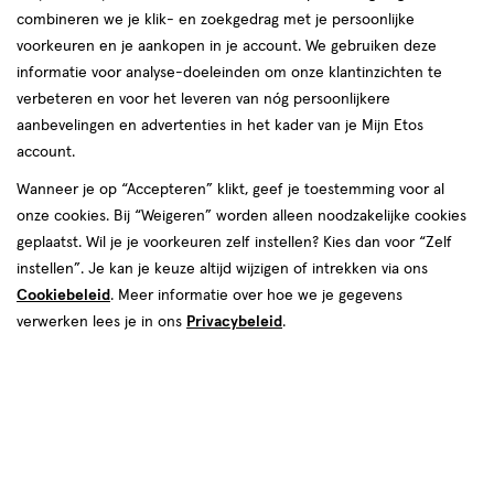
combineren we je klik- en zoekgedrag met je persoonlijke
Bruin
voorkeuren en je aankopen in je account. We gebruiken deze
informatie voor analyse-doeleinden om onze klantinzichten te
producten
Bijna uitverkocht
verbeteren en voor het leveren van nóg persoonlijkere
1+1
1+1
aanbevelingen en advertenties in het kader van je Mijn Etos
toevoegen
toevoegen
gratis
gratis
account.
aan
aan
verlanglijst
verlanglijst
Wanneer je op “Accepteren” klikt, geef je toestemming voor al
onze cookies. Bij “Weigeren” worden alleen noodzakelijke cookies
geplaatst. Wil je je voorkeuren zelf instellen? Kies dan voor “Zelf
instellen”. Je kan je keuze altijd wijzigen of intrekken via ons
Cookiebeleid
. Meer informatie over hoe we je gegevens
verwerken lees je in ons
Privacybeleid
.
€ 21.99
21
.
€ 6.99
6
.
99
99
7.2
wax
wax
1
wax
ML
wax
stuk
Maybelline New York Lash
Rimmel London Professional
Sensational Sky High Mascara
Wenkbrauwpotlood 002 Hazel
Bruin
+8
Toevoegen
Toevoegen