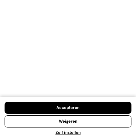
Welkomstkorting
10% korting op véél Etos eigen merk-producten
Digitaal zegels sparen
Verjaardagskorting
Log in en profiteer
Copyright 2026 @ Etos
Algemene voorwaarden
Privacybeleid
Cookiebeleid
Toegankelijkheidsverklaring
Ahold Delhaize
Kwetsbaarheid melden
Accepteren
Weigeren
Zelf instellen