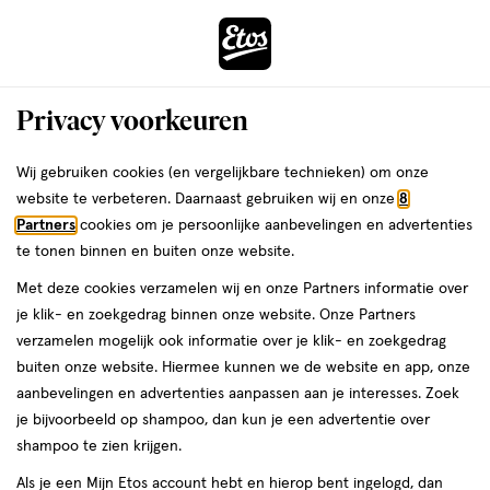
ga
Voor 22:00 uur besteld,
morgen in huis
naar
de
Menu
hoofd
Zoeken
Privacy voorkeuren
content
›
›
ga
Interactie
naar
Wij gebruiken cookies (en vergelijkbare technieken) om onze
Je
Foundation
Alles van Rimmel London
met
de
website te verbeteren. Daarnaast gebruiken wij en onze
8
bent
Rimmel London Lasting Finish 35Hr
dit
zoekbalk
Partners
cookies om je persoonlijke aanbevelingen en advertenties
ers
Weleda
hier:
veld
ga
Foundation 610 Tiramisu
te tonen binnen en buiten onze website.
opent
naar
Met deze cookies verzamelen wij en onze Partners informatie over
een
de
30
4
30 ML
crème
4/5
(87)
je klik- en zoekgedrag binnen onze website. Onze Partners
volledig
ML,
footer
van
verzamelen mogelijk ook informatie over je klik- en zoekgedrag
venster
crème
5
1+1
buiten onze website. Hiermee kunnen we de website en app, onze
met
toevoegen
sterren
gratis
aanbevelingen en advertenties aanpassen aan je interesses. Zoek
geavanceerde
aan
op
je bijvoorbeeld op shampoo, dan kun je een advertentie over
zoekopties
verlanglijst
basis
shampoo te zien krijgen.
van
Als je een Mijn Etos account hebt en hierop bent ingelogd, dan
87