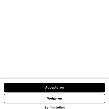
voor welk huidtype?
Foundation vormt de basis van je make-up. Maar
welke soort past bij jouw huidtype? En hoe breng je
foundation aan? Hier vind je het antwoord op je
vragen!
Lees meer
Accepteren
Foundation aanbrengen voor
Weigeren
beginners: zo doe je dat!
Foundation aanbrengen voor beginners: met onze
Zelf instellen