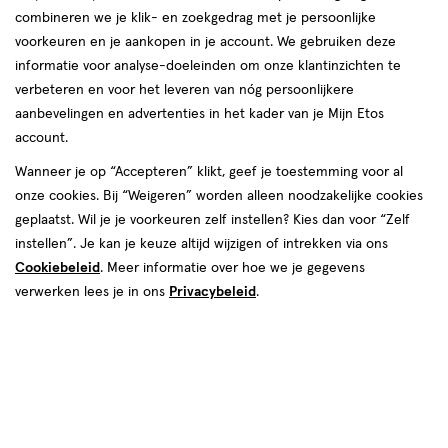
combineren we je klik- en zoekgedrag met je persoonlijke
reviews
voorkeuren en je aankopen in je account. We gebruiken deze
informatie voor analyse-doeleinden om onze klantinzichten te
verbeteren en voor het leveren van nóg persoonlijkere
aanbevelingen en advertenties in het kader van je Mijn Etos
account.
Wanneer je op “Accepteren” klikt, geef je toestemming voor al
onze cookies. Bij “Weigeren” worden alleen noodzakelijke cookies
Kleur
geplaatst. Wil je je voorkeuren zelf instellen? Kies dan voor “Zelf
610 Tiramisu
instellen”. Je kan je keuze altijd wijzigen of intrekken via ons
Cookiebeleid
. Meer informatie over hoe we je gegevens
€ 18.99
18
.
99
1+1 gratis
Product
verwerken lees je in ons
Privacybeleid
.
badge
Je bespaart €18,99 bij 2 stuks
tooltip
Spaar 7 Air Miles
Online op voorraad
Vóór 22:00 uur besteld, morgen in huis