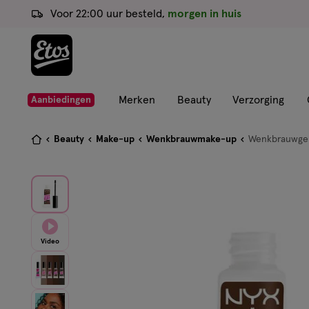
ga
Voor 22:00 uur besteld,
morgen in huis
naar
de
hoofd
content
ga
Merken
Beauty
Verzorging
Aanbiedingen
naar
de
Je
Beauty
Make-up
Wenkbrauwmake-up
Wenkbrauwge
zoekbalk
bent
ga
hier:
naar
de
footer
Video