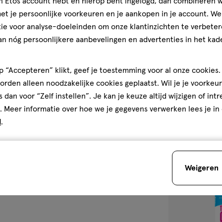
jn Etos account hebt en hierop bent ingelogd, dan combineren w
NYX Profession
t je persoonlijke voorkeuren en je aankopen in je account. W
Glue Primer
ie voor analyse-doeleinden om onze klantinzichten te verbeter
an nóg persoonlijkere aanbevelingen en advertenties in het kade
 “Accepteren” klikt, geef je toestemming voor al onze cookies. 
rden alleen noodzakelijke cookies geplaatst. Wil je je voorkeur
1
s dan voor “Zelf instellen”. Je kan je keuze altijd wijzigen of int
. Meer informatie over hoe we je gegevens verwerken lees je in
d
.
toevoegen
aan
Weigeren
verlanglijst