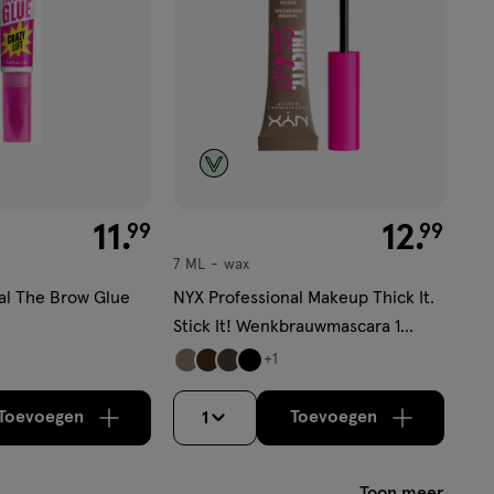
€ 11.99
11
.
€ 12.99
12
.
99
99
7 ML
wax
wax
al The Brow Glue
NYX Professional Makeup Thick It.
Stick It! Wenkbrauwmascara 1
Taupe
+1
Toevoegen
Toevoegen
1
verhoog aantal met één
,
Bijna uitverkocht!
verhoog aantal m
Er zijn nog
Toon meer