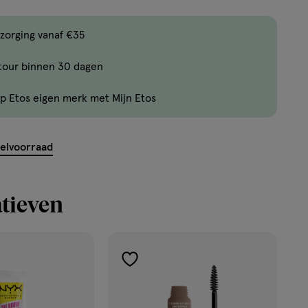
,
Bijna
zorging vanaf €35
uitverkocht!
tour binnen 30 dagen
Er
zijn
p Etos eigen merk met Mijn Etos
nog
maar
6
kelvoorraad
producten
op
voorraad.
tieven
toevoegen
aan
verlanglijst