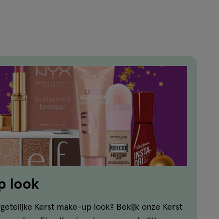
reviews
p look
etelijke Kerst make-up look? Bekijk onze Kerst