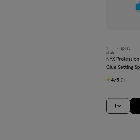
1
spray
spray
stuk
NYX Profession
Glue Setting Sp
4
4/5
(1)
van
5
sterren
1
op
basis
van
1