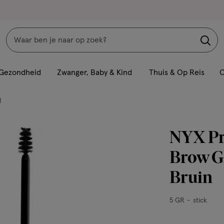
Zoeken
Interactie
met
Gezondheid
Zwanger, Baby & Kind
Thuis & Op Reis
C
dit
veld
l
opent
een
NYX Pr
volledig
venster
Brow G
met
Bruin
geavanceerde
zoekopties
5
5 GR
stick
GR,