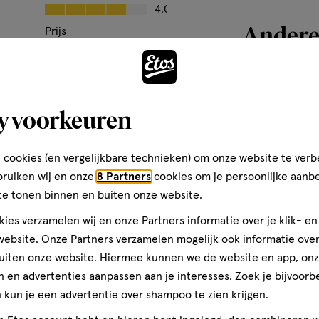
Kwaliteit, 4.0 van 5
4.0
Andere
Prijs
e
Prijs, 5.0 van 5
5.0
Gebruiksgemak
Gebruiksgemak, 4.0 van 5
4.0
toevoegen
y voorkeuren
aan
verlanglijst
den
 cookies (en vergelijkbare technieken) om onze website te verb
bruiken wij en onze
8 Partners
cookies om je persoonlijke aanb
te tonen binnen en buiten onze website.
ies verzamelen wij en onze Partners informatie over je klik- e
ebsite. Onze Partners verzamelen mogelijk ook informatie over 
uiten onze website. Hiermee kunnen we de website en app, on
 en advertenties aanpassen aan je interesses. Zoek je bijvoorb
kun je een advertentie over shampoo te zien krijgen.
1 stuk