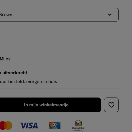
5
sterren
Brown
op
basis
van
8
reviews
 Miles
a uitverkocht
uur besteld, morgen in huis
In mijn winkelmandje
verhoog
toevoege
aantal
aan
met
verlanglijs
één