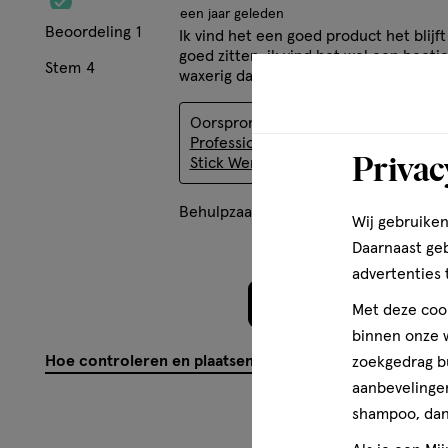
een jaar geleden
Beoordeling
1
Ik vind het een goed product het blijft
goed zitten, ik vind het wel een beetj
Stem
4
waxerig daarom de 4 sterren
Oorspronkelijk gepost op
NYX
Professional Makeup The Brow Glue
Privac
Stick Wenkbrauwgel Transparant
Behulpzaam?
(
1
)
(
3
)
Mel
Wij gebruiken
Daarnaast ge
advertenties 
Meer laden
Met deze cook
binnen onze w
Hoe controleren en plaatsen wij reviews?
zoekgedrag b
aanbevelingen
shampoo, dan 