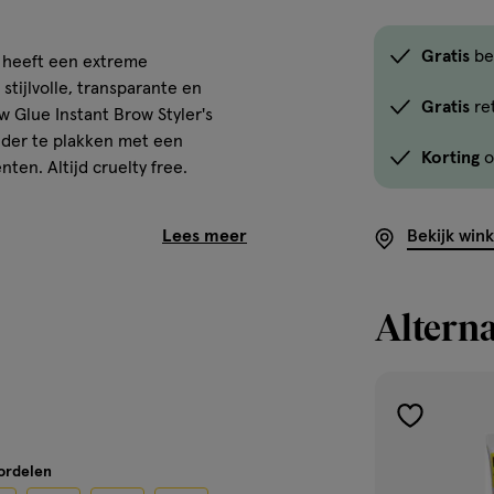
Gratis
be
r heeft een extreme
 stijlvolle, transparante en
Gratis
re
Glue Instant Brow Styler's
onder te plakken met een
Korting
o
nten. Altijd cruelty free.
Bekijk win
Alterna
toevoegen
aan
oordelen
borstelapplicator. Pro tip: voor
verlanglijst