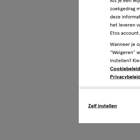
Als je een Mi
zoekgedrag me
deze informat
het leveren v
Etos account.
Wanneer je op
“Weigeren” wo
instellen? Kie
Cookiebeleid
Privacybelei
Zelf instellen