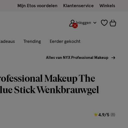
Mijn Etos voordelen
Klantenservice
Winkels
Inloggen
adeaus
Trending
Eerder gekocht
Alles van NYX Professional Makeup
ofessional Makeup The
lue Stick Wenkbrauwgel
4.9
4.9/5
(8)
van