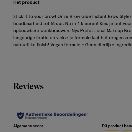
Het product
Stick it to your brow! Onze Brow Glue Instant Brow Style
houdbaarheid tot 16 uur. Nu in 4 kleuren! Kies je tint voor
opbouwbare wenkbrauwen. Nyx Professional Makeup Brow 
langdurige fixatie en vlekvrije formule laat het drogen z
natuurlijke finish! Vegan formule - Geen dierlijke ingredië
Resultaat
Zeer goed op te bouwen
Verdikkend effect
Reviews
Bestand tegen vlekken en afgeven
Blijft de hele dag muurvast zitten
Vegan formule
Hoe werkt het?
Algemene score
Dit product be
Style en fixeer je wenkbrauwen met The Brow Glue gel en 