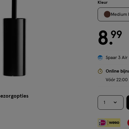
stick
Kleur
Medium 
8
€ 8.99
99
.
Spaar 3 Air
Online bijn
Vóór 22:00 
ezorgopties
1