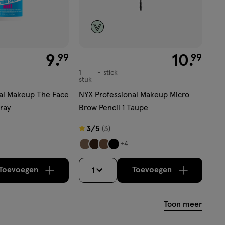
€ 9.99
9
.
€ 10.99
10
.
99
99
1
stick
stick
stuk
al Makeup The Face
NYX Professional Makeup Micro
ray
Brow Pencil 1 Taupe
3
3/5
(3)
van
+4
5
sterren
Toevoegen
Toevoegen
1
verhoog aantal met één
,
Bijna uitverkocht!
verhoog aantal m
Er zijn nog
op
basis
Toon meer
van
3