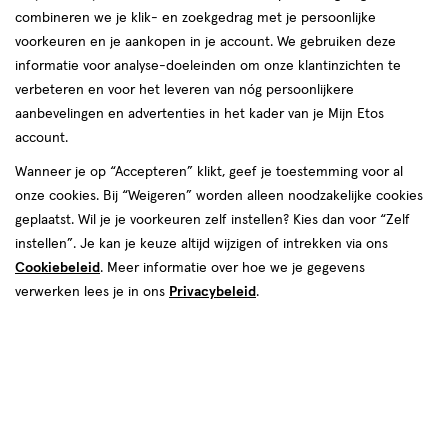
1+1
toevoegen
toevoegen
combineren we je klik- en zoekgedrag met je persoonlijke
gratis
aan
aan
voorkeuren en je aankopen in je account. We gebruiken deze
verlanglijst
verlanglijst
informatie voor analyse-doeleinden om onze klantinzichten te
verbeteren en voor het leveren van nóg persoonlijkere
aanbevelingen en advertenties in het kader van je Mijn Etos
account.
Wanneer je op “Accepteren” klikt, geef je toestemming voor al
€ 14.99
14
.
€ 10.95
10
.
onze cookies. Bij “Weigeren” worden alleen noodzakelijke cookies
99
95
1
crème
30 GR
geplaatst. Wil je je voorkeuren zelf instellen? Kies dan voor “Zelf
crème
stuk
MOIRA Soft Blush Balm 012 Talk
instellen”. Je kan je keuze altijd wijzigen of intrekken via ons
Max Factor Facefinity Blush 010
2 Me
Cookiebeleid
. Meer informatie over hoe we je gegevens
Nude Mauve
verwerken lees je in ons
Privacybeleid
.
Toevoegen
Toevoegen
2
1
verhoog aantal met één
,
Bijna uitverkocht!
verhoog aanta
Er zi
Gratis
bezorging vanaf €35