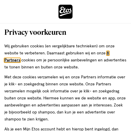
ga
Voor 22:00 uur besteld,
morgen in huis
naar
de
Menu
hoofd
Zoeken
Privacy voorkeuren
content
›
›
ga
Interactie
naar
Wij gebruiken cookies (en vergelijkbare technieken) om onze
Je
Beauty
Make-up
Gezichtsmake-up
Blush
met
de
website te verbeteren. Daarnaast gebruiken wij en onze
8
bent
Blush Nude
dit
zoekbalk
Partners
cookies om je persoonlijke aanbevelingen en advertenties
ers
Weleda
hier:
veld
ga
te tonen binnen en buiten onze website.
opent
naar
Met deze cookies verzamelen wij en onze Partners informatie over
een
de
je klik- en zoekgedrag binnen onze website. Onze Partners
Filteren
(2)
Sorteer
1
volledig
footer
verzamelen mogelijk ook informatie over je klik- en zoekgedrag
venster
buiten onze website. Hiermee kunnen we de website en app, onze
met
aanbevelingen en advertenties aanpassen aan je interesses. Zoek
geavanceerde
Nude
je bijvoorbeeld op shampoo, dan kun je een advertentie over
zoekopties
shampoo te zien krijgen.
producten
Als je een Mijn Etos account hebt en hierop bent ingelogd, dan