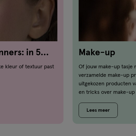
ners: in 5
Make-up
e kleur of textuur past
Of jouw make-up tasje n
verzamelde make-up pro
uitgekozen producten va
en tricks over make-up d
de beste manier is om 
je het beste kunt gebru
Lees meer
vindt de antwoorden op 