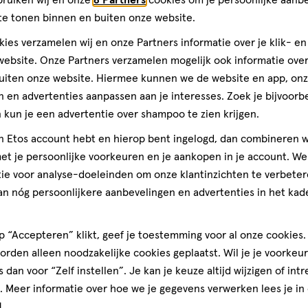
op
teren op
Recentste
te tonen binnen en buiten onze website.
basis
oduct op de kwast te krijgen.
van
ies verzamelen wij en onze Partners informatie over je klik- e
2
ebsite. Onze Partners verzamelen mogelijk ook informatie over 
Ontdek 
reviews
uiten onze website. Hiermee kunnen we de website en app, on
en en breng hier de blush aan.
 en advertenties aanpassen aan je interesses. Zoek je bijvoorb
kun je een advertentie over shampoo te zien krijgen.
riendin en wat een een
jn Etos account hebt en hierop bent ingelogd, dan combineren w
 voor mij wel! Mooie kleur,
t je persoonlijke voorkeuren en je aankopen in je account. W
gschaduw. Heel blij dus met
t van het Max Factory
Zea Mays Starch, Magnesium
ie voor analyse-doeleinden om onze klantinzichten te verbeter
ate, Aqua, Calcium Aluminum
an nóg persoonlijkere aanbevelingen en advertenties in het kade
 Ethylhexyl Methoxycinnamate,
ium Sodium Borosilicate,
 “Accepteren” klikt, geef je toestemming voor al onze cookies. 
lyisobutene, Silica, [+/- CI
rden alleen noodzakelijke cookies geplaatst. Wil je je voorkeur
5850, CI 77499, CI 75470]
s dan voor “Zelf instellen”. Je kan je keuze altijd wijzigen of int
. Meer informatie over hoe we je gegevens verwerken lees je in
d
.