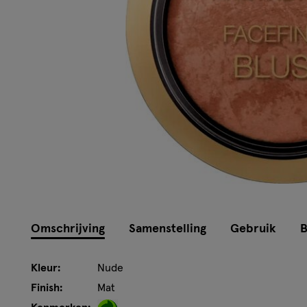
Omschrijving
Samenstelling
Gebruik
B
Kleur:
Nude
Finish:
Mat