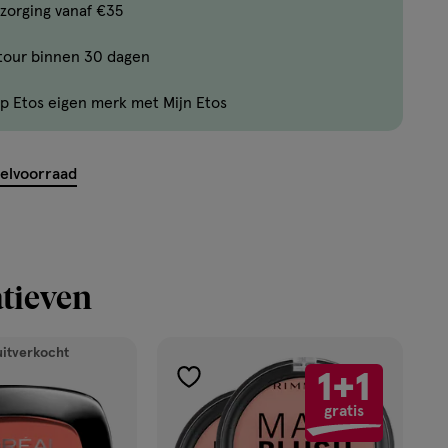
Bijna
zorging vanaf €35
uitverkocht!
tour binnen 30 dagen
Er
zijn
p Etos eigen merk met Mijn Etos
nog
maar
14
kelvoorraad
producten
op
voorraad.
tieven
uitverkocht
1+1
toevoegen
gratis
aan
verlanglijst