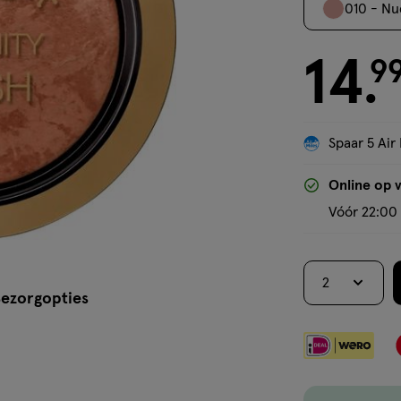
010 - N
14
€ 14.99
9
.
Spaar 5 Air 
Online op 
Vóór 22:00 
2
ezorgopties