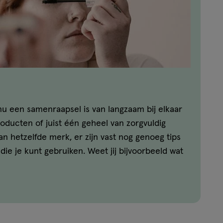
u een samenraapsel is van langzaam bij elkaar
ducten of juist één geheel van zorgvuldig
n hetzelfde merk, er zijn vast nog genoeg tips
ie je kunt gebruiken. Weet jij bijvoorbeeld wat
je foundation aan te brengen? Of welke mascara
iken om jouw wimpers te laten spreken? Je
deze, en andere, vragen hier!