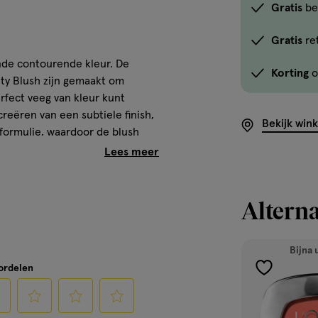
Gratis
be
Gratis
re
ende contourende kleur. De
Korting
o
ity Blush zijn gemaakt om
rfect veeg van kleur kunt
creëren van een subtiele finish,
Bekijk win
 formulie, waardoor de blush
Alterna
es
Bijna 
oordelen
toevoegen
en gezonde, frisse uitstraling.
aan
ge gebruikt voor contouren in
verlanglijst