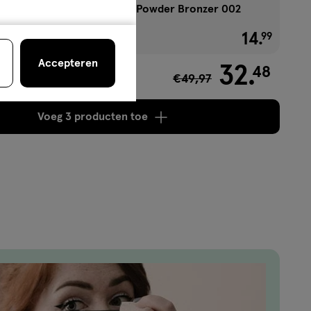
Max Factor Facefinity Powder Bronzer 002
1+1 gratis
14
.
€ 14.99
99
Accepteren
32
.
48
€49,97
7,49
Voeg
3 producten
toe