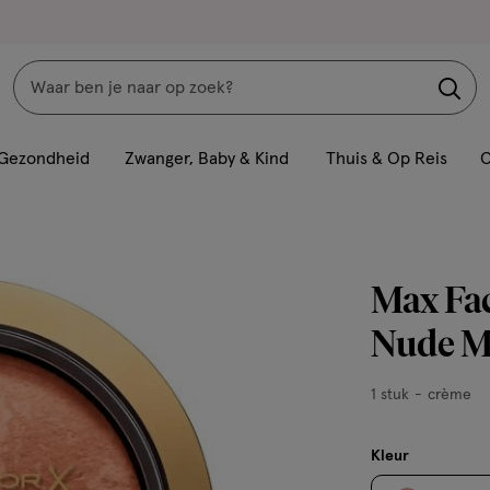
Zoeken
Interactie
met
Gezondheid
Zwanger, Baby & Kind
Thuis & Op Reis
C
dit
veld
opent
een
Max Fac
volledig
venster
Nude M
met
geavanceerde
1
1 stuk
crème
zoekopties
stuk,
crème
Kleur