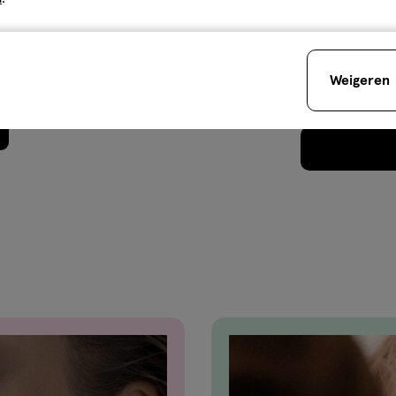
 WeAreEves
 Max Factor laat je er geweldig
llywood was Meneer Max Factor
Weigeren
van make-up genoemd. Hij vond
Je bespaart
€1
, dus starte hij een
de producten in het
te look creëren die je geweldig