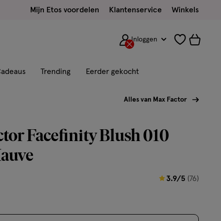
Mijn Etos voordelen
Klantenservice
Winkels
Inloggen
adeaus
Trending
Eerder gekocht
Alles van Max Factor
tor Facefinity Blush 010
auve
3.9
3.9/5
(76)
van
5
sterren