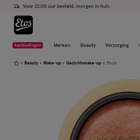
ga
Voor 22:00 uur besteld,
morgen in huis
naar
de
hoofd
content
ga
Merken
Beauty
Verzorging
Aanbiedingen
naar
de
Je
Beauty
Make-up
Gezichtsmake-up
Blush
zoekbalk
bent
ga
hier:
naar
de
footer