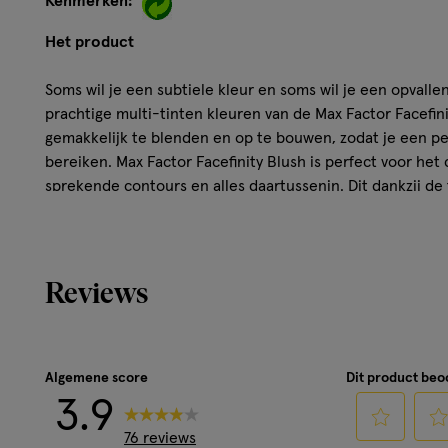
Kenmerken:
Het product
Soms wil je een subtiele kleur en soms wil je een opvall
prachtige multi-tinten kleuren van de Max Factor Facefin
gemakkelijk te blenden en op te bouwen, zodat je een pe
bereiken. Max Factor Facefinity Blush is perfect voor het 
sprekende contours en alles daartussenin. Dit dankzij de
gemakkelijk op te bouwen is.
Mat effect met een subtiele glans
Reviews
Medium tot hoge dekking
Luxe compacte poeder met lichtreflecterende deeltj
Contouring met blush en rouge:
Algemene score
Dit product be
Contour je wangen met rouge of blush en geef je gezicht e
3.9
Draping is een variant van contouring, waarbij je een rou
76 reviews