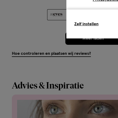
Max Factor - The make-up of make-up artists
Oorspronkelijk gepost op
Je bent niet met glamour geboren, glamour creëer je zelf!
uit zien, iedere dag opnieuw. In de gouden jaren van Ho
Zelf instellen
een hele grote naam. Deze man werd ook wel dat vader 
dat iedereen de kans moest krijgen om er mooi uit te zien
Meer laden
cosmeticalijn en noemde dit "make-up". Met verschillen
assortiment, van lipgloss tot mascara, kun jij een comple
Hoe controleren en plaatsen wij reviews?
zal staan!
Advies & Inspiratie