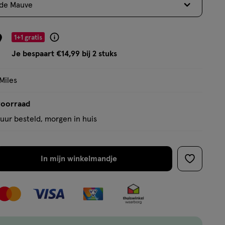
ude Mauve
op
basis
van
9
1+1 gratis
Product
76
badge
Je bespaart €14,99 bij 2 stuks
reviews
tooltip
Miles
voorraad
uur besteld, morgen in huis
In mijn winkelmandje
verhoog
toevoege
aantal
aan
met
verlanglijs
één
,