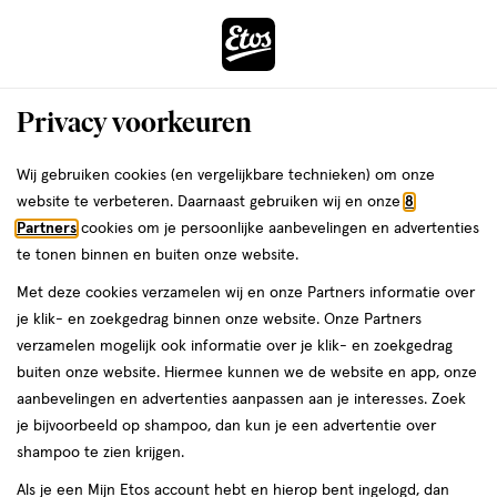
ga
Voor 22:00 uur besteld,
morgen in huis
naar
de
Menu
hoofd
Zoeken
Privacy voorkeuren
content
›
›
ga
Interactie
naar
Wij gebruiken cookies (en vergelijkbare technieken) om onze
Je
Beauty
Make-up
Gezichtsmake-up
Highlighter
met
de
website te verbeteren. Daarnaast gebruiken wij en onze
8
bent
Rimmel London
dit
zoekbalk
Partners
cookies om je persoonlijke aanbevelingen en advertenties
ers
Weleda
hier:
veld
ga
te tonen binnen en buiten onze website.
Highlighter
opent
naar
Met deze cookies verzamelen wij en onze Partners informatie over
een
de
je klik- en zoekgedrag binnen onze website. Onze Partners
volledig
footer
verzamelen mogelijk ook informatie over je klik- en zoekgedrag
venster
buiten onze website. Hiermee kunnen we de website en app, onze
met
aanbevelingen en advertenties aanpassen aan je interesses. Zoek
geavanceerde
je bijvoorbeeld op shampoo, dan kun je een advertentie over
zoekopties
Filteren
(8)
Sorteer
1
shampoo te zien krijgen.
Als je een Mijn Etos account hebt en hierop bent ingelogd, dan