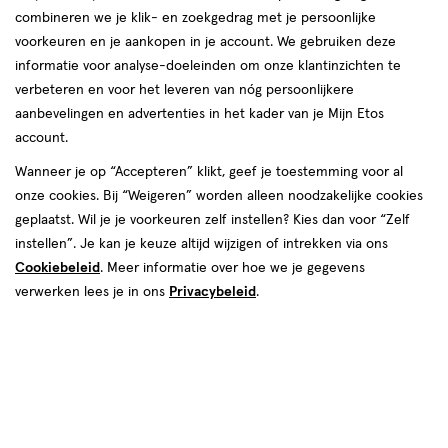
combineren we je klik- en zoekgedrag met je persoonlijke
Rimmel London
voorkeuren en je aankopen in je account. We gebruiken deze
informatie voor analyse-doeleinden om onze klantinzichten te
producten
verbeteren en voor het leveren van nóg persoonlijkere
aanbevelingen en advertenties in het kader van je Mijn Etos
1+1
1+1
toevoegen
toevoegen
gratis
gratis
account.
aan
aan
verlanglijst
verlanglijst
Wanneer je op “Accepteren” klikt, geef je toestemming voor al
onze cookies. Bij “Weigeren” worden alleen noodzakelijke cookies
geplaatst. Wil je je voorkeuren zelf instellen? Kies dan voor “Zelf
instellen”. Je kan je keuze altijd wijzigen of intrekken via ons
Cookiebeleid
. Meer informatie over hoe we je gegevens
verwerken lees je in ons
Privacybeleid
.
€ 19.99
19
.
€ 19.99
19
.
99
99
30
crème
30
crème
crème
crème
ML
ML
Rimmel London Multi-Tasker
Rimmel London Multi-Tasker
Better Than Filters Primer 003
Better Than Filters Primer 002
Light
Fair Light
+2
+2