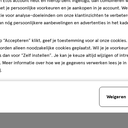
jn Etos account hebt en hierop bent ingelogd, dan combineren w
rimer voor mij zo fijn. Hij
t je persoonlijke voorkeuren en je aankopen in je account. W
ijn huid er juist wat
em soms onder foundation,
ie voor analyse-doeleinden om onze klantinzichten te verbeter
 dat ik weinig make-up
an nóg persoonlijkere aanbevelingen en advertenties in het kade
glow zonder dat het zwaar
urlijke glow houdt en een
 een fijne primer.
 “Accepteren” klikt, geef je toestemming voor al onze cookies. 
rden alleen noodzakelijke cookies geplaatst. Wil je je voorkeur
 WeAreEves
s dan voor “Zelf instellen”. Je kan je keuze altijd wijzigen of int
Je bespaart
€3
. Meer informatie over hoe we je gegevens verwerken lees je in
d
.
Weigeren