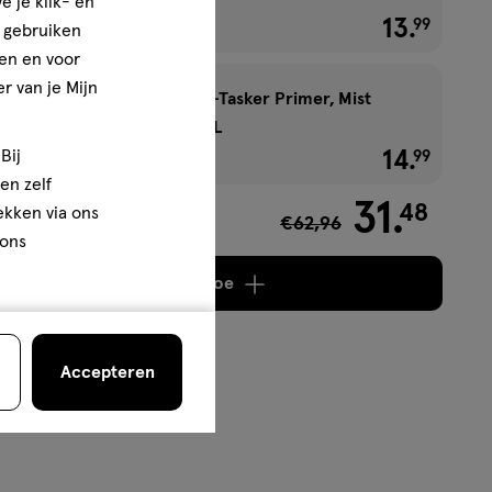
e je klik- en
1+1 gratis
13
.
€ 13.99
99
e gebruiken
en en voor
r van je Mijn
Rimmel London Multi-Tasker Primer, Mist
& Setting Spray 100 ML
1+1 gratis
14
.
€ 14.99
Bij
99
en zelf
31
.
48
rekken via ons
€62,96
1,48
 ons
Voeg
4 producten
toe
Accepteren