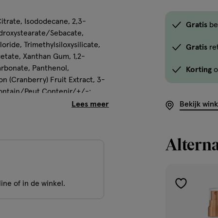
itrate, Isododecane, 2,3-
Gratis
be
ydroxystearate/Sebacate,
oride, Trimethylsiloxysilicate,
Gratis
re
etate, Xanthan Gum, 1,2-
arbonate, Panthenol,
Korting
o
n (Cranberry) Fruit Extract, 3-
Contain/Peut Contenir/+/-:
77492, CI 77499)]
Bekijk win
 OOK: EEN PRACHTIGE GLOW
r, op je mooiste huid ooit: met
Alterna
sker Better Than Filters! •
er Than Filters gezichtsprimer,
-up aangebracht worden, maar
ine of in de winkel.
derlichte, gemakkelijk te
toevoegen
vitamine C en E. Je huid voelt
aan
s 4 weken beter uit. • De
verlanglijst