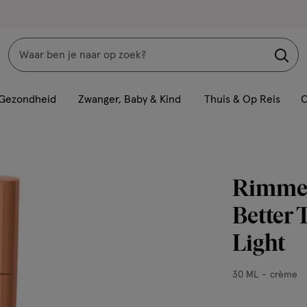
Zoeken
Interactie
met
Gezondheid
Zwanger, Baby & Kind
Thuis & Op Reis
C
dit
veld
opent
een
Rimmel
volledig
venster
Better 
met
Light
geavanceerde
zoekopties
30
30 ML
crème
ML,