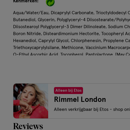
Kenmerken:
Aqua/Water/Eau, Dicaprylyl Carbonate, Trioctyldodecyl C
Butanediol, Glycerin, Polyglyceryl-4 Diisostearate/Polyh
Diisostearoyl Polyglyceryl-3 Dimer Dilinoleate, Sodium Chl
Boron Nitride, Disteardimonium Hectorite, Tocopheryl Ac
Hexanediol, Caprylyl Glycol, Chlorphenesin, Propylene C
Triethoxycaprylylsilane, Methicone, Vaccinium Macrocarpo
O-Ethyl Ascorbic Acid, Tocopherol, Pantolactone, [May 
Mica, Titanium Dioxide (CI 77891), Iron Oxides (CI 77491, CI 
HELLO BEST SKIN EVER. BETER DAN WELKE FILTER DAN
OP JE MOOISTE HUID OOIT. Echte glow, beter dan een filte
de 3-in-1 huidprimer, glowbooster en highlighter Multi-Ta
Alleen bij Etos
Draag jouw glow op jouw manier met de Multi-Tasker Bett
Rimmel London
glowbooster en highlighter: kan zonder jouw basismake
Alleen verkrijgbaar bij Etos - shop onl
ook gemengd met, onder of op jouw basismake-up • De ve
blenden formule is verrijkt met natuurlijke biopeptiden, 
Reviews
goed doorvoed en gerevitaliseerd aan en ziet er in slecht