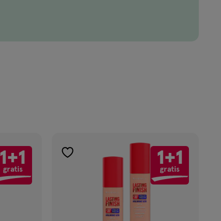
1+1
1+1
toevoegen
gratis
gratis
aan
verlanglijst