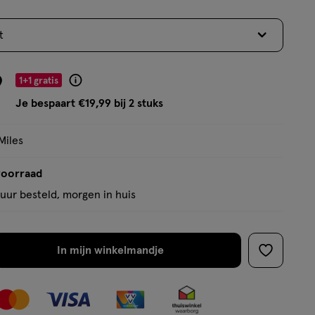
5
sterren
t
op
basis
van
9
1+1 gratis
Product
90
badge
Je bespaart €19,99 bij 2 stuks
reviews
tooltip
Miles
voorraad
uur besteld, morgen in huis
In mijn winkelmandje
verhoog
toevoege
aantal
aan
met
verlanglijs
één