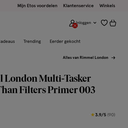
Mijn Etos voordelen
Klantenservice
Winkels
Inloggen
adeaus
Trending
Eerder gekocht
Alles van Rimmel London
 London Multi-Tasker
Than Filters Primer 003
3.9
3.9/5
(90)
van