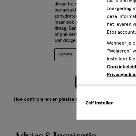
Als je een Mi
droge huid en juist daarom werkt deze p
zoekgedrag me
benadrukt geen droge plekjes en laat m
gehydrateerder uitzien. Ik gebruik h
deze informat
maar ook gewoon op zichzelf op dagen
het leveren v
draag. Dan geeft hij net een gezonde 
Etos account.
of plakkerig voelt. Als je van een natu
wat drogere huid hebt, vind ik dit echt
Wanneer je op
“Weigeren” wo
Oorspronkelijk gepost op
instellen? Kie
Cookiebeleid
Privacybelei
Meer laden
Hoe controleren en plaatsen wij reviews?
Zelf instellen