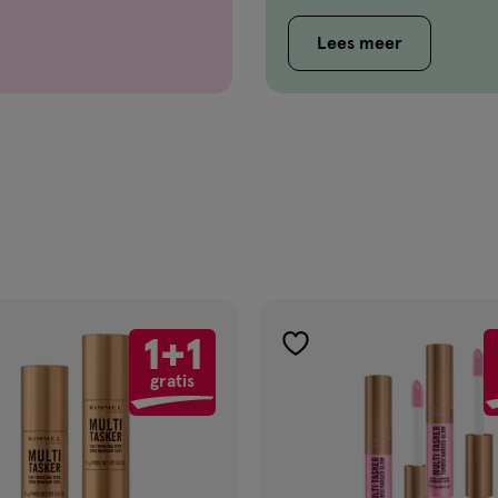
ngen? Of welke mascara
 laten spreken? Je
Lees meer
hier!
1+1
gen
toevoegen
gratis
aan
ijst
verlanglijst