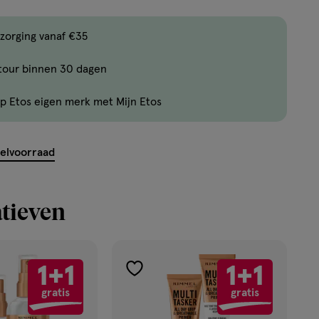
,
Bijna
zorging vanaf €35
uitverkocht!
tour binnen 30 dagen
Er
zijn
p Etos eigen merk met Mijn Etos
nog
maar
14
kelvoorraad
producten
op
voorraad.
tieven
1+1
1+1
toevoegen
gratis
gratis
aan
verlanglijst