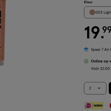
crème
Kleur
003 Ligh
19
€ 19.99
9
.
Spaar 7 Air 
Online op 
Vóór 22:00 
2