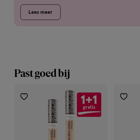
de beste manier is om je foundation aan te bre
je het beste kunt gebruiken om jouw wimpers te
Lees meer
vindt de antwoorden op deze, en andere, vragen 
Past goed bij
1+1
toevoegen
toevoe
gratis
aan
aan
verlanglijst
verlangl