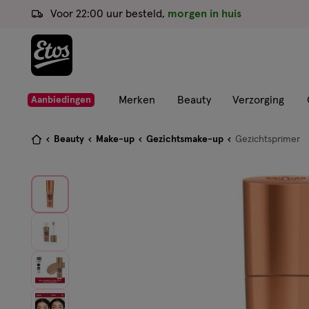
ga
Voor 22:00 uur besteld,
morgen in huis
naar
de
hoofd
content
ga
Merken
Beauty
Verzorging
Aanbiedingen
naar
de
Je
Beauty
Make-up
Gezichtsmake-up
Gezichtsprimer
zoekbalk
bent
ga
hier:
naar
de
footer