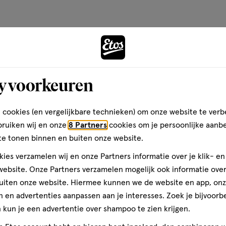
op
n
open
open
open
. Met een unieke erfenis en een
basis
ed van Rimmel London
je
je
je
van
nen door consument gedreven
Ontdek 
een
een
een
t en zelfexpressie vieren. Live
60
ier.
enformulier.
vragenformulier.
vragenformulier.
vragenformulier.
reviews
y voorkeuren
teren op
Recentste
 cookies (en vergelijkbare technieken) om onze website te verb
bruiken wij en onze
8 Partners
cookies om je persoonlijke aanb
te tonen binnen en buiten onze website.
ies verzamelen wij en onze Partners informatie over je klik- e
oge huid
ebsite. Onze Partners verzamelen mogelijk ook informatie over 
uiten onze website. Hiermee kunnen we de website en app, on
lters Primer geeft mijn
 en advertenties aanpassen aan je interesses. Zoek je bijvoorb
at het glitterig of vet
kun je een advertentie over shampoo te zien krijgen.
ler en frisser uit, een
en zit. Ik heb zelf een