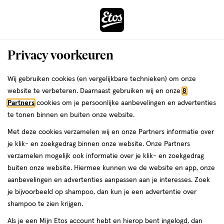
ga
Voor 22:00 uur besteld,
morgen in huis
naar
de
Menu
hoofd
Zoeken
Privacy voorkeuren
content
›
›
ga
Interactie
naar
Wij gebruiken cookies (en vergelijkbare technieken) om onze
Je
Beauty
Make-up
Gezichtsmake-up
met
de
website te verbeteren. Daarnaast gebruiken wij en onze
8
bent
Gezichtsmake-up Paars
dit
zoekbalk
Partners
cookies om je persoonlijke aanbevelingen en advertenties
ers
Weleda
hier:
veld
ga
te tonen binnen en buiten onze website.
opent
naar
Foundation
Concealer
Blush
Bronzer
Setting- en fixing spray
Co
Met deze cookies verzamelen wij en onze Partners informatie over
een
de
je klik- en zoekgedrag binnen onze website. Onze Partners
volledig
footer
verzamelen mogelijk ook informatie over je klik- en zoekgedrag
venster
buiten onze website. Hiermee kunnen we de website en app, onze
met
aanbevelingen en advertenties aanpassen aan je interesses. Zoek
geavanceerde
je bijvoorbeeld op shampoo, dan kun je een advertentie over
zoekopties
Filteren
(4)
Sorteer
1
shampoo te zien krijgen.
Als je een Mijn Etos account hebt en hierop bent ingelogd, dan