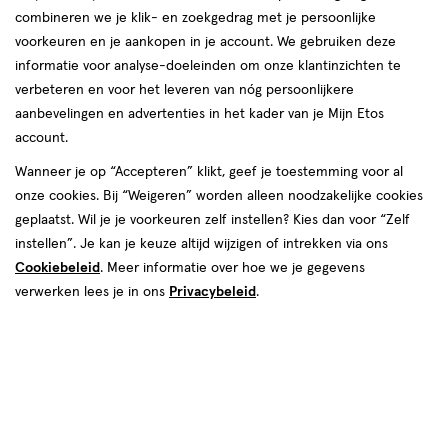
combineren we je klik- en zoekgedrag met je persoonlijke
Paars
voorkeuren en je aankopen in je account. We gebruiken deze
informatie voor analyse-doeleinden om onze klantinzichten te
producten
Bijna uitverkocht
Bijna uitverkocht
verbeteren en voor het leveren van nóg persoonlijkere
Mijn
Etos
SUPER
DEAL
aanbevelingen en advertenties in het kader van je Mijn Etos
toevoegen
toevoegen
10%
50%
account.
aan
aan
korting
korting
verlanglijst
verlanglijst
Wanneer je op “Accepteren” klikt, geef je toestemming voor al
onze cookies. Bij “Weigeren” worden alleen noodzakelijke cookies
geplaatst. Wil je je voorkeuren zelf instellen? Kies dan voor “Zelf
instellen”. Je kan je keuze altijd wijzigen of intrekken via ons
Cookiebeleid
. Meer informatie over hoe we je gegevens
verwerken lees je in ons
Privacybeleid
.
van € 4.99 voor € 4.49
4
.
van € 15.99 v
7
.
4
.
99
49
15
.
99
99
1 stuk
1
crème
crème
stuk
Etos Radiant Blush Stick Berry
Maybelline New York Instant Anti
Pop
Age Eraser Concealer Color
Corrector Paars
Toevoegen
Toevoegen
1
1
verhoog aantal met één
,
Bijna uitverkocht!
verhoog aanta
Er zi