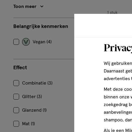
Toon meer
1 stuk
NYX Profess
Belangrijke kenmerken
Pal 16-Pan I
Vegan (4)
Privac
1
Wij gebruiken
Effect
Daarnaast ge
advertenties 
Combinatie (3)
toevoe
Met deze cook
aan
Glitter (3)
binnen onze w
verlangl
zoekgedrag b
Glanzend (1)
aanbevelingen
shampoo, dan 
Mat (1)
Als je een Mi