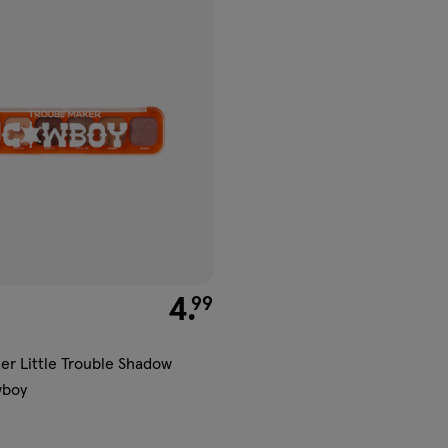
gen
ijst
€ 4.99
4
.
99
er Little Trouble Shadow
wboy