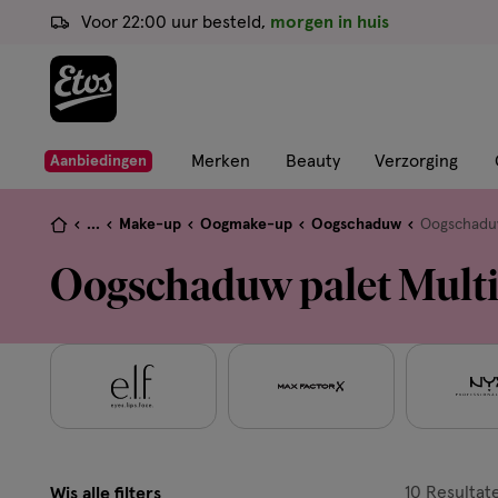
ga
Voor 22:00 uur besteld,
morgen in huis
naar
de
hoofd
content
ga
Merken
Beauty
Verzorging
Aanbiedingen
naar
de
Je
...
Make-up
Oogmake-up
Oogschaduw
Oogschadu
zoekbalk
bent
Oogschaduw palet Multi
ga
hier:
naar
de
footer
10
Resultat
Wis alle filters