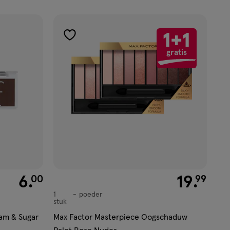
1+1
toevoegen
gratis
aan
verlanglijst
€ 6.00
6
.
€ 19.99
19
.
00
99
1
poeder
poeder
stuk
eam & Sugar
Max Factor Masterpiece Oogschaduw