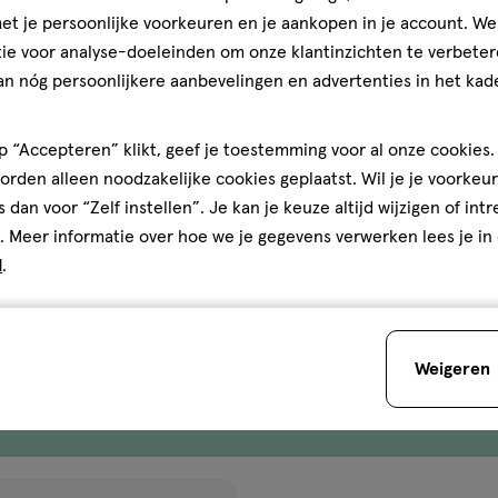
t je persoonlijke voorkeuren en je aankopen in je account. W
ie voor analyse-doeleinden om onze klantinzichten te verbeter
an nóg persoonlijkere aanbevelingen en advertenties in het kade
€ 19.99
19
.
99
 “Accepteren” klikt, geef je toestemming voor al onze cookies. 
1 stuk
rden alleen noodzakelijke cookies geplaatst. Wil je je voorkeur
ional Makeup Ultimate Shad
Trouble Maker Little Trouble 
s dan voor “Zelf instellen”. Je kan je keuze altijd wijzigen of int
Warm Neutrals
Palette Love Note
. Meer informatie over hoe we je gegevens verwerken lees je in
d
.
Toevoegen
Toevoegen
1
verhoog aantal met één
,
Bijna uitverkocht!
Er zi
verh
Weigeren
Gratis
bezorging vanaf €35
Gratis
retour binnen 30 dag