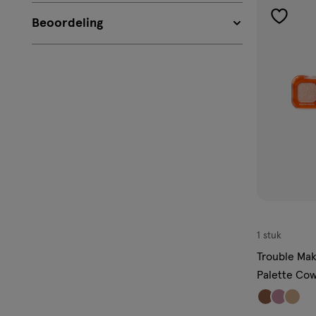
Beoordeling
toevoe
aan
verlangl
1 stuk
Trouble Mak
Palette Co