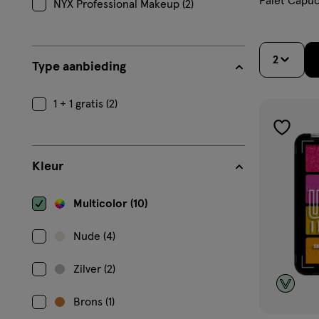
Palet Capu
NYX Professional Makeup (2)
2
Type aanbieding
1 + 1 gratis (2)
toevoe
aan
Kleur
verlangl
Multicolor (10)
Nude (4)
Zilver (2)
Brons (1)