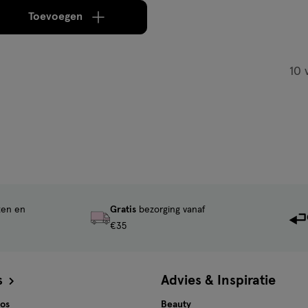
Toevoegen
verhoog aantal met één
,
Bijna uitverkocht!
Er zi
10
ten en
Gratis
bezorging vanaf
€35
s
Advies & Inspiratie
tos
Beauty