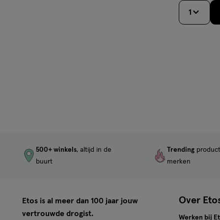
1
500+ winkels
, altijd in de
Trending
produc
buurt
merken
Over Eto
Etos is al meer dan 100 jaar jouw
vertrouwde drogist.
Werken bij E