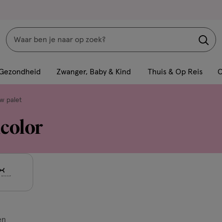
Zoeken
Interactie
met
Gezondheid
Zwanger, Baby & Kind
Thuis & Op Reis
C
dit
veld
w palet
opent
color
een
volledig
venster
met
geavanceerde
zoekopties
en