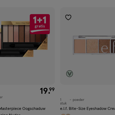
ucten
1+1
gen
toevoegen
gratis
aan
ijst
verlanglijst
€ 19.99
19
.
99
er
1
poeder
poeder
stuk
 Masterpiece Oogschaduw
e.l.f. Bite-Size Eyeshadow Cr