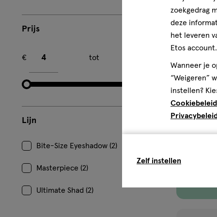
zoekgedrag me
deze informat
Prijs
het leveren v
Minimum bedrag
Maximum bedrag
Etos account.
€
tot
€
Wanneer je op
1 stuk
“Weigeren” wo
NYX Profess
instellen? Kie
Pal 16-Pan 
Cookiebeleid
Privacybelei
Lijn
1
Bite-Size Eyeshadow (2)
Zelf instellen
Masterpiece (2)
Ultimate Shad (2)