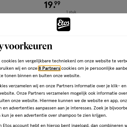
€ 19.99
19
.
99
1 stuk
ional Makeup Ultimate Shad
Trouble Maker Big Trouble Sh
 Know That'S Bright
Playground
y voorkeuren
Toevoegen
Toevoegen
1
verhoog aantal met één
,
Bijna uitverkocht!
Er zi
verh
 cookies (en vergelijkbare technieken) om onze website te verb
bruiken wij en onze
8 Partners
cookies om je persoonlijke aanb
te tonen binnen en buiten onze website.
gen
toevoegen
ies verzamelen wij en onze Partners informatie over je klik- e
aan
ebsite. Onze Partners verzamelen mogelijk ook informatie over 
ijst
verlanglijst
uiten onze website. Hiermee kunnen we de website en app, on
 en advertenties aanpassen aan je interesses. Zoek je bijvoorb
kun je een advertentie over shampoo te zien krijgen.
jn Etos account hebt en hierop bent ingelogd, dan combineren w