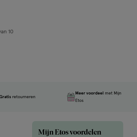
jn nog maar 31 producten op voorraad.
van
10
Meer voordeel
met Mijn
Gratis
retourneren
Etos
Mijn Etos voordelen