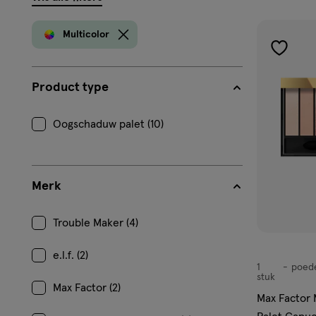
filters
prod
Multicolor
toevoe
aan
Product type
verlangl
Oogschaduw palet (10)
Merk
Trouble Maker (4)
e.l.f. (2)
1
poed
poeder
stuk
Max Factor (2)
Max Factor