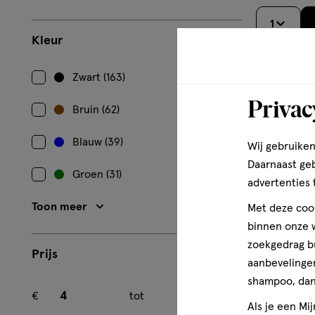
1
Kleur
Zwart (163)
Privac
Bruin (62)
Blauw (39)
Wij gebruiken
Daarnaast ge
Groen (31)
advertenties 
Toon meer
Met deze cook
binnen onze w
zoekgedrag b
Prijs
aanbevelingen
Minimum bedrag
Maximum bedrag
shampoo, dan 
€
tot
€
Als je een Mi