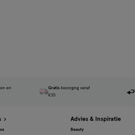
ten en
Gratis
bezorging vanaf
€35
s
Advies & Inspiratie
tos
Beauty