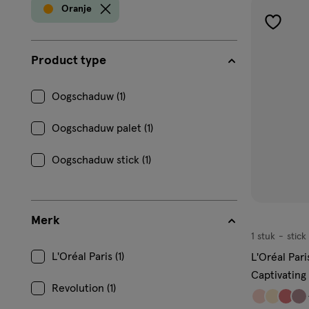
prod
Oranje
toevoe
aan
Product type
verlangl
Oogschaduw (1)
Oogschaduw palet (1)
Oogschaduw stick (1)
Merk
1 stuk
stick
stick
L'Oréal Paris (1)
L'Oréal Pari
Captivatin
Revolution (1)