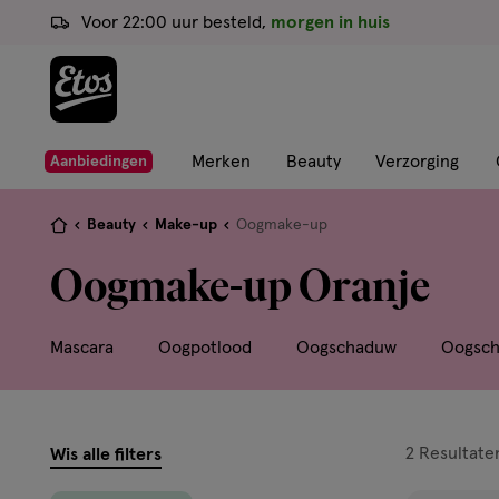
ga
Voor 22:00 uur besteld,
morgen in huis
naar
de
hoofd
content
ga
Merken
Beauty
Verzorging
Aanbiedingen
naar
de
Je
Beauty
Make-up
Oogmake-up
zoekbalk
bent
Oogmake-up Oranje
ga
hier:
naar
de
Mascara
Oogpotlood
Oogschaduw
Oogsch
footer
filters
2
Resultate
Wis alle filters