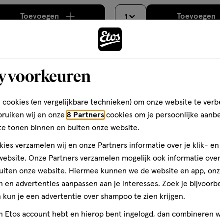
Toevoegen
Toevoegen
1
verhoog aantal met één
,
Bijna uitverkocht!
Er zi
verh
Gratis
bezorging vanaf €35
Gratis
retour binnen 30 dag
y voorkeuren
2
 cookies (en vergelijkbare technieken) om onze website te verb
bruiken wij en onze
8 Partners
cookies om je persoonlijke aanb
te tonen binnen en buiten onze website.
ies verzamelen wij en onze Partners informatie over je klik- e
ebsite. Onze Partners verzamelen mogelijk ook informatie over 
uiten onze website. Hiermee kunnen we de website en app, on
 en advertenties aanpassen aan je interesses. Zoek je bijvoorb
kun je een advertentie over shampoo te zien krijgen.
jn Etos account hebt en hierop bent ingelogd, dan combineren w