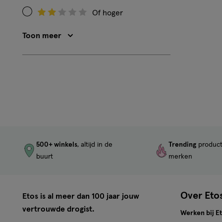
op
4
Of hoger
Filteren
Beoordeling:
op
3
Toon meer
Beoordeling:
2
500+ winkels
, altijd in de
Trending
produc
buurt
merken
Over Eto
Etos is al meer dan 100 jaar jouw
vertrouwde drogist.
Werken bij E