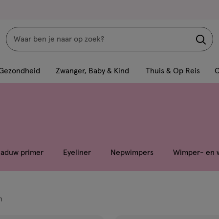
Zoeken
Interactie
met
Gezondheid
Zwanger, Baby & Kind
Thuis & Op Reis
C
dit
veld
opent
een
volledig
venster
aduw primer
Eyeliner
Nepwimpers
Wimper- en 
met
geavanceerde
zoekopties
n