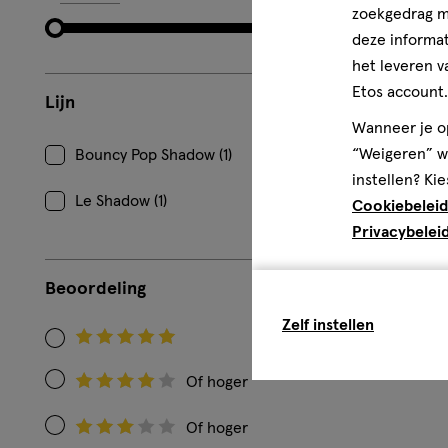
zoekgedrag me
deze informat
het leveren v
Etos account.
Lijn
Wanneer je op
“Weigeren” wo
Bouncy Pop Shadow (1)
instellen? Kie
Le Shadow (1)
Cookiebeleid
Privacybelei
Beoordeling
Zelf instellen
Filteren
op
Of hoger
Filteren
Beoordeling:
op
5
Of hoger
Filteren
Beoordeling: