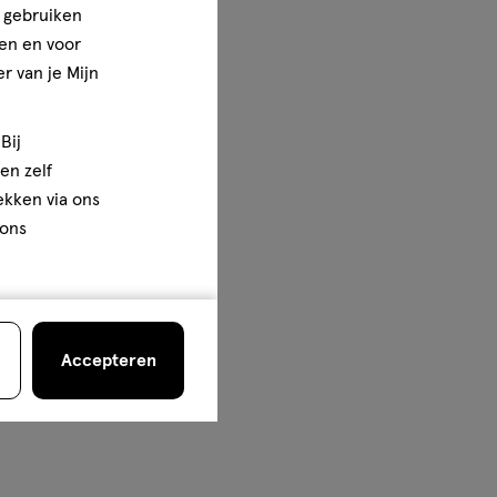
e gebruiken
en en voor
r van je Mijn
Bij
en zelf
rekken via ons
 ons
Accepteren