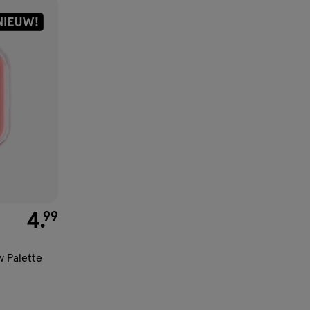
€ 4.99
4
.
99
 Palette