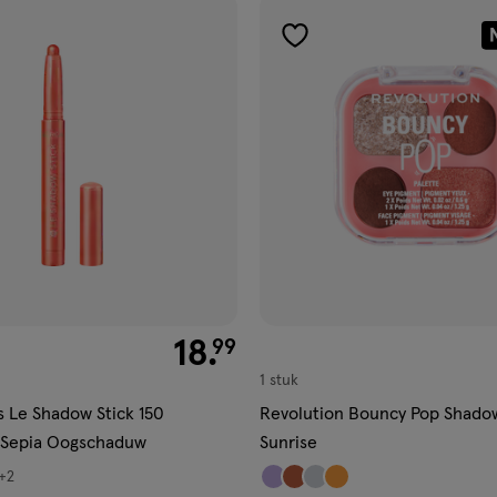
ucten
gen
toevoegen
aan
ijst
verlanglijst
€ 18.99
18
.
99
1 stuk
s Le Shadow Stick 150
Revolution Bouncy Pop Shadow
g Sepia Oogschaduw
Sunrise
+2