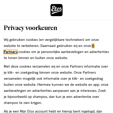
ga
Voor 22:00 uur besteld, maandag in huis
naar
de
Menu
hoofd
Zoeken
Privacy voorkeuren
content
›
›
ga
Interactie
naar
Wij gebruiken cookies (en vergelijkbare technieken) om onze
Je
Beauty
Make-up
met
de
website te verbeteren. Daarnaast gebruiken wij en onze
8
bent
TirTir Make-up
dit
zoekbalk
Partners
cookies om je persoonlijke aanbevelingen en advertenties
ers
Weleda
hier:
veld
ga
te tonen binnen en buiten onze website.
opent
naar
Oogmake-up
Lipmake-up
Gezichtsmake-up
Wenkbrauwmake-
Met deze cookies verzamelen wij en onze Partners informatie over
een
de
je klik- en zoekgedrag binnen onze website. Onze Partners
volledig
footer
verzamelen mogelijk ook informatie over je klik- en zoekgedrag
venster
buiten onze website. Hiermee kunnen we de website en app, onze
met
aanbevelingen en advertenties aanpassen aan je interesses. Zoek
geavanceerde
je bijvoorbeeld op shampoo, dan kun je een advertentie over
zoekopties
Filteren
(61)
Sorteer
1
shampoo te zien krijgen.
Als je een Mijn Etos account hebt en hierop bent ingelogd, dan