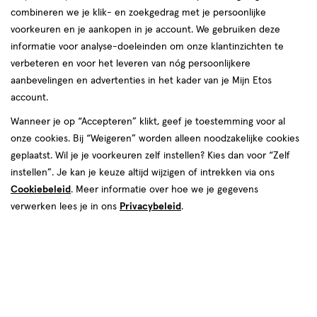
combineren we je klik- en zoekgedrag met je persoonlijke
TirTir
voorkeuren en je aankopen in je account. We gebruiken deze
informatie voor analyse-doeleinden om onze klantinzichten te
producten
verbeteren en voor het leveren van nóg persoonlijkere
10%
10%
aanbevelingen en advertenties in het kader van je Mijn Etos
toevoegen
toevoegen
korting
korting
account.
aan
aan
verlanglijst
verlanglijst
Wanneer je op “Accepteren” klikt, geef je toestemming voor al
onze cookies. Bij “Weigeren” worden alleen noodzakelijke cookies
geplaatst. Wil je je voorkeuren zelf instellen? Kies dan voor “Zelf
instellen”. Je kan je keuze altijd wijzigen of intrekken via ons
Cookiebeleid
. Meer informatie over hoe we je gegevens
verwerken lees je in ons
Privacybeleid
.
van € 25.00 voor € 22.50
22
.
van € 25.00 voo
22
.
25
.
00
50
25
.
00
50
1
poeder
1
poeder
poeder
poeder
stuk
stuk
TirTir Mask Fit Red Cushion
TirTir Mask Fit Red Cushion
Foundation 21N Ivory
Foundation 35N Walnut
+36
+36
Toevoegen
Toevoegen