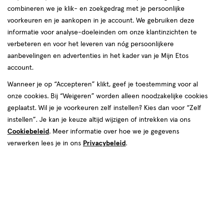
combineren we je klik- en zoekgedrag met je persoonlijke
reviews
voorkeuren en je aankopen in je account. We gebruiken deze
informatie voor analyse-doeleinden om onze klantinzichten te
verbeteren en voor het leveren van nóg persoonlijkere
aanbevelingen en advertenties in het kader van je Mijn Etos
account.
Wanneer je op “Accepteren” klikt, geef je toestemming voor al
onze cookies. Bij “Weigeren” worden alleen noodzakelijke cookies
Kleur
geplaatst. Wil je je voorkeuren zelf instellen? Kies dan voor “Zelf
17C Porcelain
instellen”. Je kan je keuze altijd wijzigen of intrekken via ons
Cookiebeleid
. Meer informatie over hoe we je gegevens
van € 25.00 voor € 22.50
25
.
00
10% korting
Product
verwerken lees je in ons
Privacybeleid
.
22
.
50
badge
Je bespaart €2,50
tooltip
Spaar 9 Air Miles
Online op voorraad