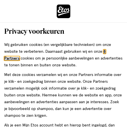
ga
Voor 22:00 uur besteld,
morgen in huis
naar
de
Menu
hoofd
Zoeken
Privacy voorkeuren
content
›
›
ga
Interactie
naar
Wij gebruiken cookies (en vergelijkbare technieken) om onze
Je
Foundation
Alles van TirTir
met
de
website te verbeteren. Daarnaast gebruiken wij en onze
8
bent
Tirtir Mask Fit Red Cushion
dit
zoekbalk
Partners
cookies om je persoonlijke aanbevelingen en advertenties
ers
Weleda
hier:
veld
ga
Foundation 17C Porcelain
te tonen binnen en buiten onze website.
opent
naar
Met deze cookies verzamelen wij en onze Partners informatie over
een
de
1
4
1 stuk
poeder
4/5
(2)
je klik- en zoekgedrag binnen onze website. Onze Partners
volledig
stuk,
footer
van
verzamelen mogelijk ook informatie over je klik- en zoekgedrag
venster
poeder
5
10%
buiten onze website. Hiermee kunnen we de website en app, onze
met
toevoegen
sterren
korting
aanbevelingen en advertenties aanpassen aan je interesses. Zoek
geavanceerde
aan
op
je bijvoorbeeld op shampoo, dan kun je een advertentie over
zoekopties
verlanglijst
basis
shampoo te zien krijgen.
van
Als je een Mijn Etos account hebt en hierop bent ingelogd, dan
2