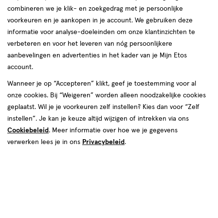
die geschikt zijn voor zelfs de meest gevoelige huid.
combineren we je klik- en zoekgedrag met je persoonlijke
voorkeuren en je aankopen in je account. We gebruiken deze
Shop nu
informatie voor analyse-doeleinden om onze klantinzichten te
verbeteren en voor het leveren van nóg persoonlijkere
aanbevelingen en advertenties in het kader van je Mijn Etos
account.
Ontdek Naïf
Wanneer je op “Accepteren” klikt, geef je toestemming voor al
onze cookies. Bij “Weigeren” worden alleen noodzakelijke cookies
Dermatologisch getest
geplaatst. Wil je je voorkeuren zelf instellen? Kies dan voor “Zelf
Milde producten, geschikt voor de gevoelige huid
instellen”. Je kan je keuze altijd wijzigen of intrekken via ons
Gemaakt in Nederland
Cookiebeleid
. Meer informatie over hoe we je gegevens
verwerken lees je in ons
Privacybeleid
.
Zonder microplastics, SLES, minerale oliën en een parfum vrij
van de 26 meest voorkomende allergenen