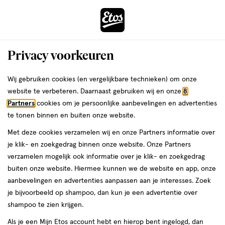
ga
Voor 22:00 uur besteld, maandag in huis
naar
de
Menu
hoofd
Zoeken
Privacy voorkeuren
content
›
›
ga
Interactie
naar
Wij gebruiken cookies (en vergelijkbare technieken) om onze
met
de
website te verbeteren. Daarnaast gebruiken wij en onze
8
dit
zoekbalk
Partners
cookies om je persoonlijke aanbevelingen en advertenties
ers
Weleda
veld
ga
te tonen binnen en buiten onze website.
opent
naar
Met deze cookies verzamelen wij en onze Partners informatie over
een
de
je klik- en zoekgedrag binnen onze website. Onze Partners
volledig
footer
verzamelen mogelijk ook informatie over je klik- en zoekgedrag
Shop NIVEA
venster
buiten onze website. Hiermee kunnen we de website en app, onze
met
aanbevelingen en advertenties aanpassen aan je interesses. Zoek
geavanceerde
je bijvoorbeeld op shampoo, dan kun je een advertentie over
Populaire categorieën
zoekopties
shampoo te zien krijgen.
Als je een Mijn Etos account hebt en hierop bent ingelogd, dan