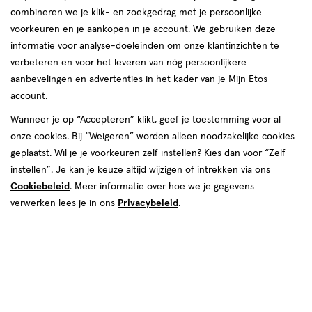
combineren we je klik- en zoekgedrag met je persoonlijke
voorkeuren en je aankopen in je account. We gebruiken deze
informatie voor analyse-doeleinden om onze klantinzichten te
verbeteren en voor het leveren van nóg persoonlijkere
aanbevelingen en advertenties in het kader van je Mijn Etos
account.
Zonbescherming &
Lichaamsverzorging
Gezichtsverzorging
Aftersun
Wanneer je op “Accepteren” klikt, geef je toestemming voor al
onze cookies. Bij “Weigeren” worden alleen noodzakelijke cookies
geplaatst. Wil je je voorkeuren zelf instellen? Kies dan voor “Zelf
instellen”. Je kan je keuze altijd wijzigen of intrekken via ons
Layer it, love it. Ontdek de nieuwste
Cookiebeleid
. Meer informatie over hoe we je gegevens
NIVEA Cellular serums
verwerken lees je in ons
Privacybeleid
.