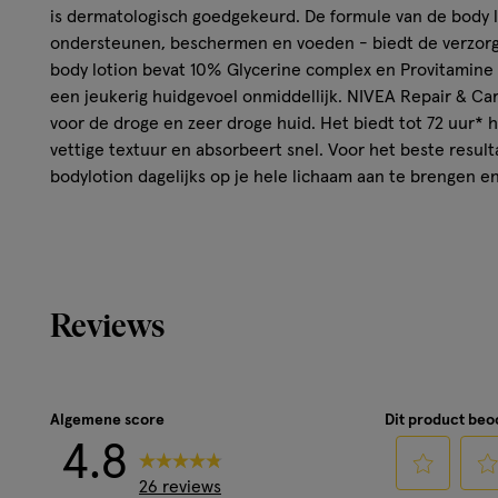
is dermatologisch goedgekeurd. De formule van de body lo
ondersteunen, beschermen en voeden - biedt de verzorgi
body lotion bevat 10% Glycerine complex en Provitamine
een jeukerig huidgevoel onmiddellijk. NIVEA Repair & Care
voor de droge en zeer droge huid. Het biedt tot 72 uur* h
vettige textuur en absorbeert snel. Voor het beste resu
bodylotion dagelijks op je hele lichaam aan te brengen e
Kenmerken
Verzacht onmiddelijk een jeukerig huidgevoel
Verbeterde formule met 10% Glycerine complex en p
Reviews
72uur* Hydratatie
Versterkt de huid barrière en voorkomt vochtverlies
Snel absorberend & niet-vettige textuur
Huidvriendelijkheid dermatologisch getest
Algemene score
Dit product be
4.8
Ingrediënten
26 reviews