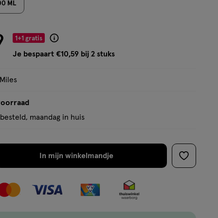
00 ML
op
basis
van
9
1+1 gratis
Product
26
badge
Je bespaart €10,59 bij 2 stuks
reviews
tooltip
 Miles
voorraad
besteld, maandag in huis
In mijn winkelmandje
verhoog
toevoege
aantal
aan
met
verlanglijs
één
,