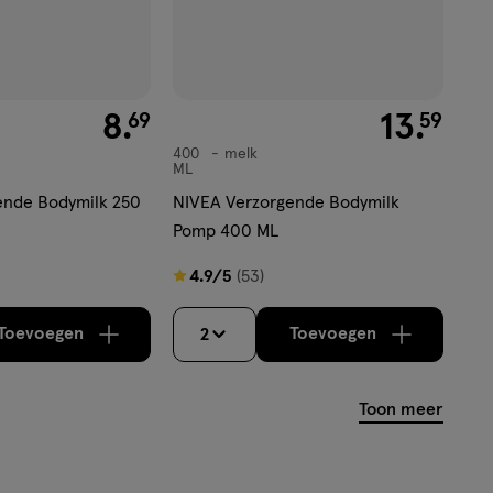
€ 8.69
8
.
€ 13.59
13
.
69
59
400
melk
melk
ML
ende Bodymilk 250
NIVEA Verzorgende Bodymilk
Pomp 400 ML
4.9
4.9/5
(53)
van
5
Toevoegen
Toevoegen
2
verhoog aantal met één
,
Bijna uitverkocht!
verhoog aantal m
Er zijn no
sterren
op
Toon meer
basis
van
53