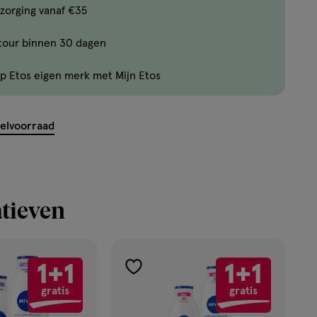
Bijna
zorging vanaf €35
uitverkocht!
tour binnen 30 dagen
Er
zijn
p Etos eigen merk met Mijn Etos
nog
maar
14
kelvoorraad
producten
op
voorraad.
tieven
1+1
1+1
toevoegen
gratis
gratis
aan
verlanglijst