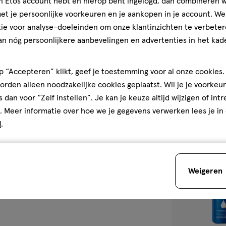
jn Etos account hebt en hierop bent ingelogd, dan combineren w
250
melk
melk
t je persoonlijke voorkeuren en je aankopen in je account. W
ML
ie voor analyse-doeleinden om onze klantinzichten te verbeter
NIVEA Zijdezac
an nóg persoonlijkere aanbevelingen en advertenties in het kade
ML
4.5
4.5/5
(30)
 “Accepteren” klikt, geef je toestemming voor al onze cookies. 
van
rden alleen noodzakelijke cookies geplaatst. Wil je je voorkeur
5
2
s dan voor “Zelf instellen”. Je kan je keuze altijd wijzigen of int
sterren
. Meer informatie over hoe we je gegevens verwerken lees je in
op
d
.
basis
van
toevoegen
30
aan
reviews
Weigeren
verlanglijst