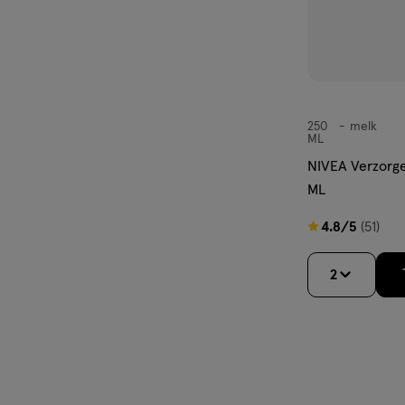
250
melk
melk
ML
NIVEA Verzorg
ML
4.8
4.8/5
(51)
van
5
2
sterren
op
basis
van
51