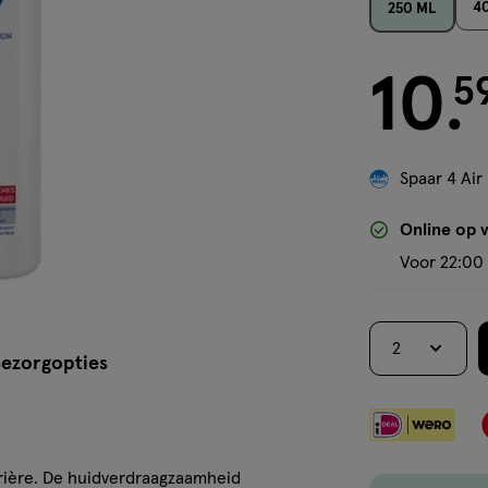
4
250 ML
10
€ 10.59
5
.
Spaar 4 Air
Online op 
Voor 22:00 
2
ezorgopties
rrière. De huidverdraagzaamheid