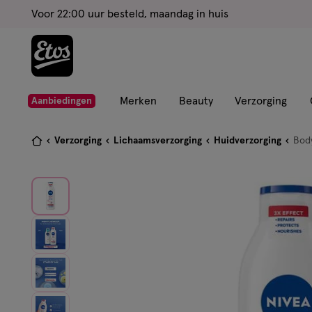
ga
Voor 22:00 uur besteld, maandag in huis
naar
de
hoofd
content
ga
Merken
Beauty
Verzorging
Aanbiedingen
naar
de
Je
Verzorging
Lichaamsverzorging
Huidverzorging
Body
zoekbalk
bent
ga
hier:
naar
de
footer