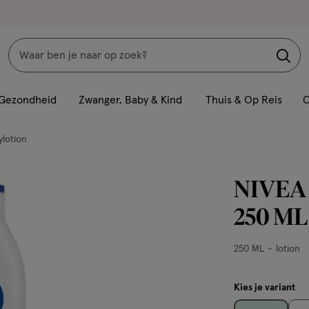
Zoeken
Interactie
met
Gezondheid
Zwanger, Baby & Kind
Thuis & Op Reis
C
dit
veld
lotion
opent
een
NIVEA 
volledig
venster
250 ML
met
geavanceerde
250
250 ML
lotion
zoekopties
ML,
lotion
Kies je variant