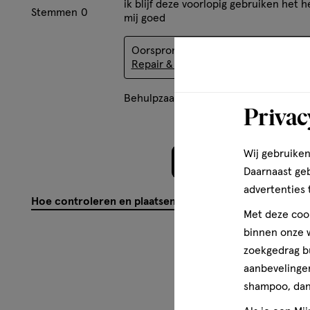
ik blijf deze voorlopig gebruiken het h
Stemmen
0
mij goed
Oorspronkelijk gepost op
NIVEA
Repair & Care Bodylotion 400 ML
Behulpzaam?
(
0
)
(
0
)
Mel
Privac
Wij gebruiken
Meer laden
Daarnaast ge
advertenties 
Hoe controleren en plaatsen wij reviews?
Met deze cook
binnen onze w
zoekgedrag b
aanbevelingen
shampoo, dan 