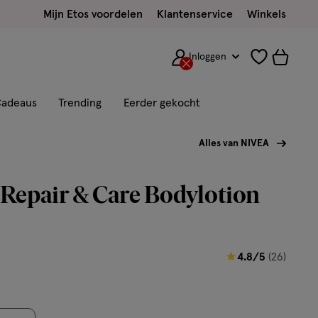
Mijn Etos voordelen
Klantenservice
Winkels
Inloggen
adeaus
Trending
Eerder gekocht
Alles van NIVEA
Repair & Care Bodylotion
4.8
4.8/5
(26)
van
5
sterren