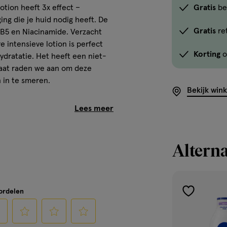
tion heeft 3x effect –
Gratis
be
ng die je huid nodig heeft. De
Gratis
re
 B5 en Niacinamide. Verzacht
 intensieve lotion is perfect
Korting
o
ydratatie. Het heeft een niet-
ltaat raden we aan om deze
n in te smeren.
Bekijk win
rovitamine B5 + Nianicamide.
Alterna
oordelen
toevoegen
aan
verlanglijst