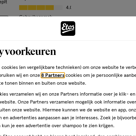
op
eplt
Prijs, 4.0 van 5
4.0
basis
Gebruiksgemak
van
Andere
Gebruiksgemak, 5.0 van 5
21
5.0
reviews
den
y voorkeuren
toevoegen
aan
verlanglijst
 cookies (en vergelijkbare technieken) om onze website te verb
bruiken wij en onze
8 Partners
cookies om je persoonlijke aanb
te tonen binnen en buiten onze website.
ies verzamelen wij en onze Partners informatie over je klik- e
ebsite. Onze Partners verzamelen mogelijk ook informatie over 
uiten onze website. Hiermee kunnen we de website en app, on
 en advertenties aanpassen aan je interesses. Zoek je bijvoorb
kun je een advertentie over shampoo te zien krijgen.