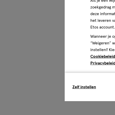
Als je een Mi
zoekgedrag me
deze informat
het leveren v
Etos account.
Wanneer je op
“Weigeren” wo
instellen? Kie
Cookiebeleid
Privacybelei
Zelf instellen