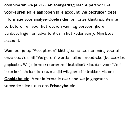
producten
combineren we je klik- en zoekgedrag met je persoonlijke
2 voor
voorkeuren en je aankopen in je account. We gebruiken deze
toevoegen
00
14.
informatie voor analyse-doeleinden om onze klantinzichten te
aan
verbeteren en voor het leveren van nóg persoonlijkere
verlanglijst
aanbevelingen en advertenties in het kader van je Mijn Etos
account.
Wanneer je op “Accepteren” klikt, geef je toestemming voor al
onze cookies. Bij “Weigeren” worden alleen noodzakelijke cookies
geplaatst. Wil je je voorkeuren zelf instellen? Kies dan voor “Zelf
€ 8.99
8
.
99
instellen”. Je kan je keuze altijd wijzigen of intrekken via ons
medisch
-7
15
medisch
hulpmiddel
stuks
Cookiebeleid
. Meer informatie over hoe we je gegevens
hulpmiddel,
Etos Zachte Daglenzen -7 15
verwerken lees je in ons
Privacybeleid
.
-7,
stuks
Toevoegen
2
verhoog aantal met één
,
Limiet bereikt.
Je kan m
Gratis
bezorging vanaf €35