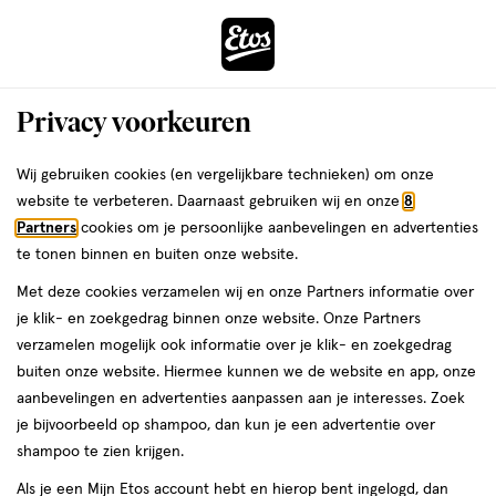
ga
Voor 22:00 uur besteld, maandag in huis
naar
de
Menu
hoofd
Zoeken
Privacy voorkeuren
content
›
›
ga
Interactie
naar
Wij gebruiken cookies (en vergelijkbare technieken) om onze
Je
Gezondheid
Optiek
met
de
website te verbeteren. Daarnaast gebruiken wij en onze
8
bent
Optiek -7
dit
zoekbalk
Partners
cookies om je persoonlijke aanbevelingen en advertenties
ers
Weleda
hier:
veld
ga
te tonen binnen en buiten onze website.
opent
naar
Lenzen
Lenzenvloeistof
Leesbrillen
Accessoires
Met deze cookies verzamelen wij en onze Partners informatie over
een
de
je klik- en zoekgedrag binnen onze website. Onze Partners
volledig
footer
verzamelen mogelijk ook informatie over je klik- en zoekgedrag
venster
Filteren
(1)
Sorteer
1
buiten onze website. Hiermee kunnen we de website en app, onze
met
aanbevelingen en advertenties aanpassen aan je interesses. Zoek
geavanceerde
je bijvoorbeeld op shampoo, dan kun je een advertentie over
zoekopties
-7
shampoo te zien krijgen.
Als je een Mijn Etos account hebt en hierop bent ingelogd, dan