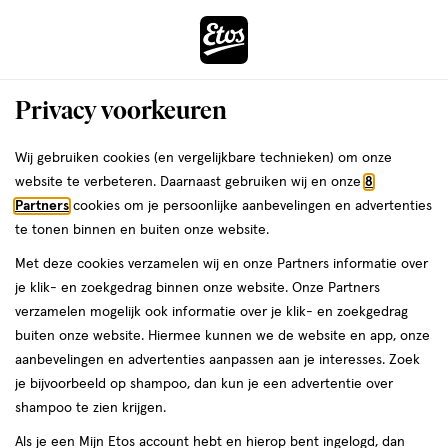
ga
Voor 22:00 uur besteld,
morgen in huis
naar
de
Menu
hoofd
Zoeken
Privacy voorkeuren
content
›
›
ga
Interactie
naar
Wij gebruiken cookies (en vergelijkbare technieken) om onze
Je
Gezondheid
Optiek
Lenzen
met
de
website te verbeteren. Daarnaast gebruiken wij en onze
8
bent
Lenzen -6,5
dit
zoekbalk
Partners
cookies om je persoonlijke aanbevelingen en advertenties
ers
Weleda
hier:
veld
ga
te tonen binnen en buiten onze website.
opent
naar
Met deze cookies verzamelen wij en onze Partners informatie over
een
de
je klik- en zoekgedrag binnen onze website. Onze Partners
Filteren
(1)
Sorteer
1
volledig
footer
verzamelen mogelijk ook informatie over je klik- en zoekgedrag
venster
buiten onze website. Hiermee kunnen we de website en app, onze
met
aanbevelingen en advertenties aanpassen aan je interesses. Zoek
geavanceerde
-6,5
je bijvoorbeeld op shampoo, dan kun je een advertentie over
zoekopties
shampoo te zien krijgen.
producten
Als je een Mijn Etos account hebt en hierop bent ingelogd, dan