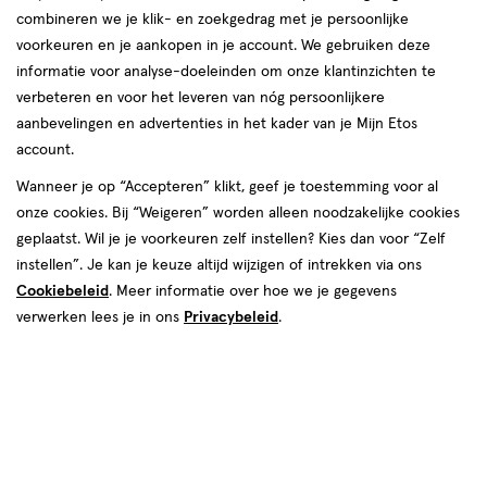
2 voor
toevoegen
combineren we je klik- en zoekgedrag met je persoonlijke
00
14.
aan
voorkeuren en je aankopen in je account. We gebruiken deze
verlanglijst
informatie voor analyse-doeleinden om onze klantinzichten te
verbeteren en voor het leveren van nóg persoonlijkere
aanbevelingen en advertenties in het kader van je Mijn Etos
account.
Wanneer je op “Accepteren” klikt, geef je toestemming voor al
€ 8.99
8
.
onze cookies. Bij “Weigeren” worden alleen noodzakelijke cookies
99
medisch
-6,5
15
geplaatst. Wil je je voorkeuren zelf instellen? Kies dan voor “Zelf
medisch
hulpmiddel
stuks
hulpmiddel,
instellen”. Je kan je keuze altijd wijzigen of intrekken via ons
Etos Zachte Daglenzen -6,5 15
-6,5,
Cookiebeleid
. Meer informatie over hoe we je gegevens
stuks
verwerken lees je in ons
Privacybeleid
.
Toevoegen
2
verhoog aantal met één
,
Limiet bereikt.
Je kan m
Gratis
bezorging vanaf €35
1
van
1