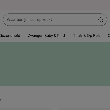
Zoeken
Interactie
met
Gezondheid
Zwanger, Baby & Kind
Thuis & Op Reis
C
dit
veld
opent
een
volledig
venster
met
geavanceerde
zoekopties
n