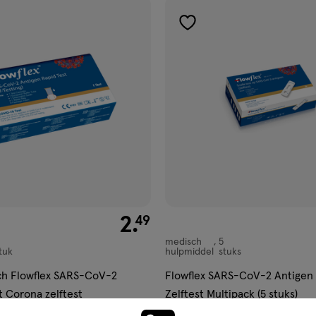
ucten
gen
toevoegen
aan
ijst
verlanglijst
€ 2.49
2
.
49
medisch
5
medisch
tuk
hulpmiddel
stuks
hulpmiddel,
ch Flowflex SARS-CoV-2
Flowflex SARS-CoV-2 Antigen
t Corona zelftest
Zelftest Multipack (5 stuks)