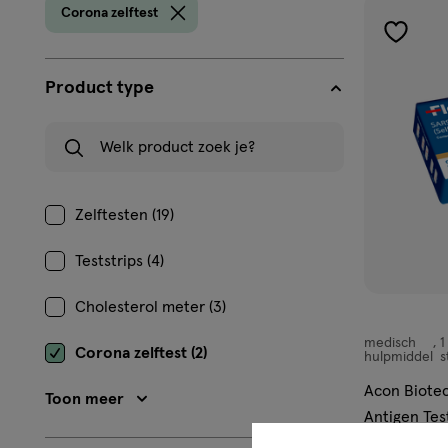
prod
Corona zelftest
toevoe
aan
Product type
verlangl
Welk product zoek je?
Zelftesten (19)
Teststrips (4)
Cholesterol meter (3)
medisch
1
medisch
Corona zelftest (2)
hulpmiddel
s
hulpmiddel,
Acon Biote
Toon meer
Antigen Tes