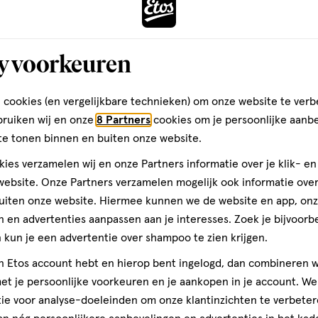
Toevoegen
Toevoegen
1
verhoog aantal met één
,
Limiet bereikt.
Je kan m
verh
y voorkeuren
Gratis
bezorging vanaf €35
Gratis
retour binnen 30 dag
 cookies (en vergelijkbare technieken) om onze website te verb
bruiken wij en onze
8 Partners
cookies om je persoonlijke aanb
2
te tonen binnen en buiten onze website.
ies verzamelen wij en onze Partners informatie over je klik- e
ebsite. Onze Partners verzamelen mogelijk ook informatie over 
uiten onze website. Hiermee kunnen we de website en app, on
 en advertenties aanpassen aan je interesses. Zoek je bijvoorb
kun je een advertentie over shampoo te zien krijgen.
jn Etos account hebt en hierop bent ingelogd, dan combineren w
t je persoonlijke voorkeuren en je aankopen in je account. W
ie voor analyse-doeleinden om onze klantinzichten te verbeter