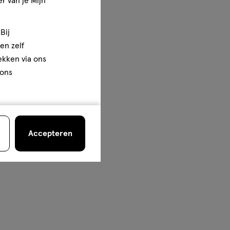
r van je Mijn
Bij
en zelf
rekken via ons
 ons
Accepteren