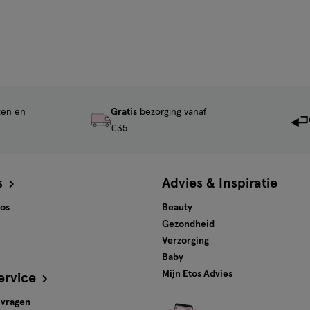
ten en
Gratis
bezorging vanaf
€35
s
Advies & Inspiratie
tos
Beauty
Gezondheid
Verzorging
Baby
Mijn Etos Advies
ervice
 vragen