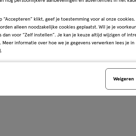
an nóg persoonlijkere aanbevelingen en advertenties in het kade
 “Accepteren” klikt, geef je toestemming voor al onze cookies. 
rden alleen noodzakelijke cookies geplaatst. Wil je je voorkeur
s dan voor “Zelf instellen”. Je kan je keuze altijd wijzigen of int
. Meer informatie over hoe we je gegevens verwerken lees je in
d
.
Weigeren