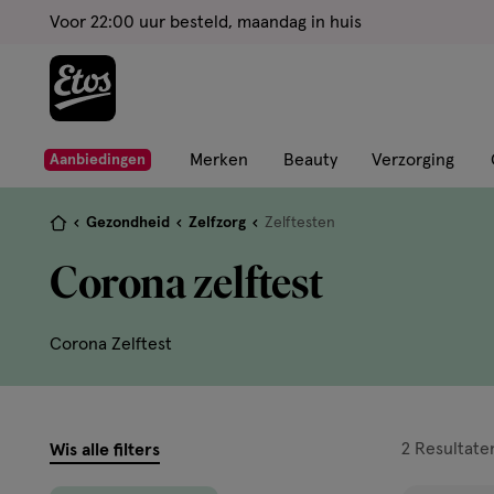
ga
Voor 22:00 uur besteld, maandag in huis
naar
de
hoofd
content
ga
Merken
Beauty
Verzorging
Aanbiedingen
naar
de
Je
Gezondheid
Zelfzorg
Zelftesten
zoekbalk
bent
Corona zelftest
ga
hier:
naar
de
Corona Zelftest
footer
filters
2
Resultate
Wis alle filters