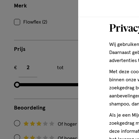
Merk
1
Flowflex (2)
Privac
Wij gebruiken
Prijs
Daarnaast ge
advertenties 
Minimum bedrag
Maximum bedrag
€
tot
€
Met deze cook
binnen onze w
zoekgedrag b
aanbevelingen
shampoo, dan 
Beoordeling
Als je een Mi
zoekgedrag me
Of hoger
Filteren
deze informat
op
Of hoger