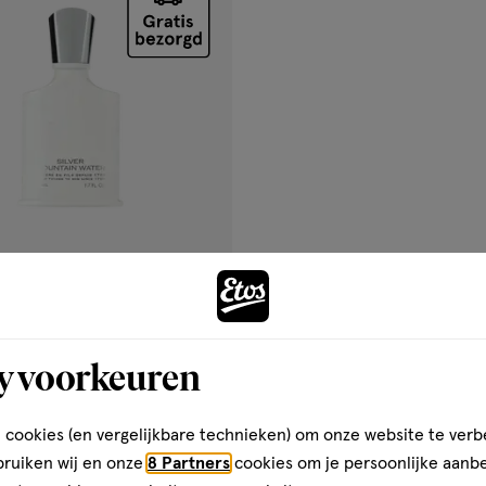
gen
ijst
oor € 189.99
189
.
99
00
koopprijs leverancier
y voorkeuren
r Mountain Eau De Parfum 50
 cookies (en vergelijkbare technieken) om onze website te verb
Toevoegen
verhoog aantal met één
,
Limiet bereikt.
Je kan m
bruiken wij en onze
8 Partners
cookies om je persoonlijke aanb