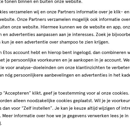
te tonen binnen en buiten onze website.
ies verzamelen wij en onze Partners informatie over je klik- e
Gratis
bezorging vanaf €35
Gratis
retour binnen 30 dag
ebsite. Onze Partners verzamelen mogelijk ook informatie over 
uiten onze website. Hiermee kunnen we de website en app, on
 en advertenties aanpassen aan je interesses. Zoek je bijvoorb
kun je een advertentie over shampoo te zien krijgen.
jn Etos account hebt en hierop bent ingelogd, dan combineren w
t je persoonlijke voorkeuren en je aankopen in je account. W
ie voor analyse-doeleinden om onze klantinzichten te verbeter
an nóg persoonlijkere aanbevelingen en advertenties in het kade
 “Accepteren” klikt, geef je toestemming voor al onze cookies. 
rden alleen noodzakelijke cookies geplaatst. Wil je je voorkeur
s dan voor “Zelf instellen”. Je kan je keuze altijd wijzigen of int
. Meer informatie over hoe we je gegevens verwerken lees je in
d
.