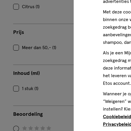
advertenties 
Citrus (1)
Met deze cook
binnen onze w
zoekgedrag b
Prijs
aanbevelingen
shampoo, dan 
Meer dan 50,- (1)
Als je een Mi
zoekgedrag me
deze informat
Inhoud (ml)
het leveren v
Etos account.
1 stuk (1)
Wanneer je op
“Weigeren” wo
instellen? Kie
Beoordeling
Cookiebeleid
Privacybelei