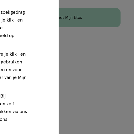
n zoekgedrag
en
Korting
op Etos Merk met Mijn Etos
je klik- en
ze
eeld op
1
van
1
e je klik- en
e gebruiken
en en voor
r van je Mijn
Bij
en zelf
rekken via ons
 ons