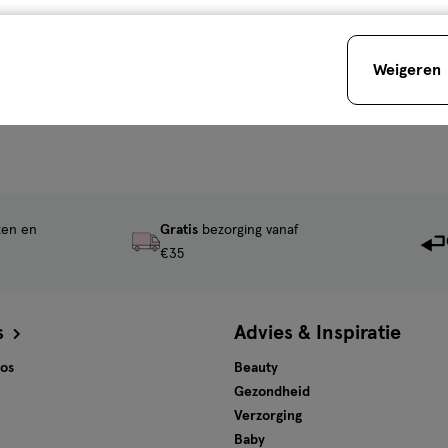
Weigeren
ten en
Gratis
bezorging vanaf
€35
s
Advies & Inspiratie
tos
Beauty
Gezondheid
Verzorging
Baby