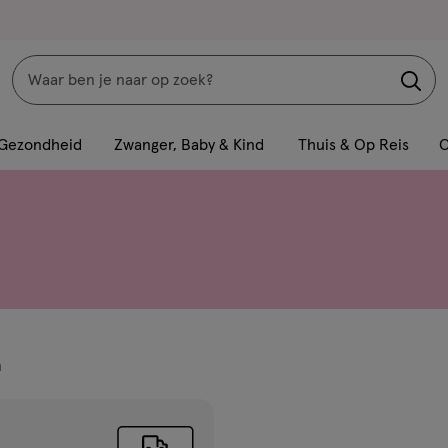
Zoeken
Interactie
met
Gezondheid
Zwanger, Baby & Kind
Thuis & Op Reis
C
dit
veld
opent
een
volledig
venster
met
geavanceerde
n
zoekopties
ucten