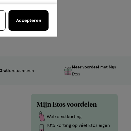
Accepteren
Meer voordeel
met Mijn
Gratis
retourneren
Etos
Mijn Etos voordelen
Welkomstkorting
10% korting op véél Etos eigen