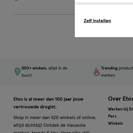
Filteren
op
Beoordeling:
Zelf instellen
0
500+ winkels
, altijd in de
Trending
produc
buurt
merken
Over Eto
Etos is al meer dan 100 jaar jouw
vertrouwde drogist.
Werken bij E
Pers
Shop in meer dan 520 winkels of online,
Winkels
altijd dichtbij! Ontdek de nieuwste