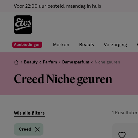
ga
Voor 22:00 uur besteld, maandag in huis
naar
de
hoofd
content
ga
Merken
Beauty
Verzorging
Aanbiedingen
naar
de
Je
Beauty
Parfum
Damesparfum
Niche geuren
zoekbalk
bent
Creed Niche geuren
ga
hier:
naar
de
footer
filters
1
Resultate
Wis alle filters
prod
Creed