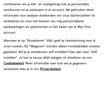
combineren we je klik- en zoekgedrag met je persoonlijke
voorkeuren en je aankopen in je account. We gebruiken deze
informatie voor analyse-doeleinden om onze klantinzichten te
€ 6.99
6
.
99
verbeteren en voor het leveren van nóg persoonlijkere
aanbevelingen en advertenties in het kader van je Mijn Etos
Spaar 2 Air Miles
account.
Wanneer je op “Accepteren” klikt, geef je toestemming voor al
Online op voorraad
onze cookies. Bij “Weigeren” worden alleen noodzakelijke cookies
Vóór 22:00 uur besteld, morgen in huis
geplaatst. Wil je je voorkeuren zelf instellen? Kies dan voor “Zelf
instellen”. Je kan je keuze altijd wijzigen of intrekken via ons
Cookiebeleid
1
. Meer informatie over hoe we je gegevens
In mijn winkelmandje
verhoog
verwerken lees je in ons
Privacybeleid
.
aantal
met
één
,
Bijna
Gratis
bezorging vanaf €35
uitverkocht!
Er