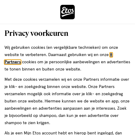
ga
Voor 22:00 uur besteld,
morgen in huis
naar
de
Menu
hoofd
Zoeken
Privacy voorkeuren
content
›
›
ga
Interactie
naar
Wij gebruiken cookies (en vergelijkbare technieken) om onze
Je
Nagelknippers
Alles van 2B
met
de
website te verbeteren. Daarnaast gebruiken wij en onze
8
bent
2B Nailcare Nagelschaartje
dit
zoekbalk
Partners
cookies om je persoonlijke aanbevelingen en advertenties
ers
Weleda
hier:
veld
ga
te tonen binnen en buiten onze website.
1
1 stuk
opent
naar
Met deze cookies verzamelen wij en onze Partners informatie over
stuk,
een
de
je klik- en zoekgedrag binnen onze website. Onze Partners
volledig
footer
toevoegen
verzamelen mogelijk ook informatie over je klik- en zoekgedrag
venster
aan
buiten onze website. Hiermee kunnen we de website en app, onze
met
verlanglijst
aanbevelingen en advertenties aanpassen aan je interesses. Zoek
geavanceerde
je bijvoorbeeld op shampoo, dan kun je een advertentie over
zoekopties
shampoo te zien krijgen.
Als je een Mijn Etos account hebt en hierop bent ingelogd, dan