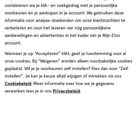
combineren we je klik- en zoekgedrag met je persoonlijke
reviews
voorkeuren en je aankopen in je account. We gebruiken deze
informatie voor analyse-doeleinden om onze klantinzichten te
verbeteren en voor het leveren van nóg persoonlijkere
aanbevelingen en advertenties in het kader van je Mijn Etos
account.
Wanneer je op “Accepteren” klikt, geef je toestemming voor al
onze cookies. Bij “Weigeren” worden alleen noodzakelijke cookies
Kies je variant
geplaatst. Wil je je voorkeuren zelf instellen? Kies dan voor “Zelf
50 ML
instellen”. Je kan je keuze altijd wijzigen of intrekken via ons
Cookiebeleid
. Meer informatie over hoe we je gegevens
van € 115.00 voor € 89.99
Adviesprijs*:
115
.
00
verwerken lees je in ons
Privacybeleid
.
*Aanbevolen verkoopprijs leverancier
89
.
99
Spaar 35 Air Miles
Online op voorraad
Vóór 22:00 uur besteld, morgen in huis