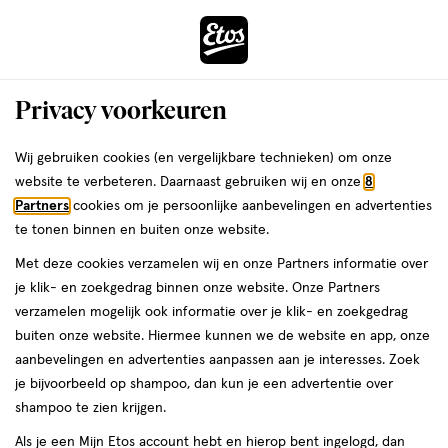
ga
Voor 22:00 uur besteld,
morgen in huis
naar
de
Menu
hoofd
Zoeken
Privacy voorkeuren
content
›
›
ga
Interactie
naar
Wij gebruiken cookies (en vergelijkbare technieken) om onze
Je
Eau de Cologne
Alles van Acqua di Parma
met
de
website te verbeteren. Daarnaast gebruiken wij en onze
8
bent
Acqua Di Parma Eau De Cologne 50
dit
zoekbalk
Partners
cookies om je persoonlijke aanbevelingen en advertenties
ers
Weleda
hier:
veld
ga
ML
te tonen binnen en buiten onze website.
opent
naar
Met deze cookies verzamelen wij en onze Partners informatie over
een
de
50
5
50 ML
spray
5/5
(1)
je klik- en zoekgedrag binnen onze website. Onze Partners
volledig
ML,
footer
van
verzamelen mogelijk ook informatie over je klik- en zoekgedrag
venster
spray
5
buiten onze website. Hiermee kunnen we de website en app, onze
met
toevoegen
sterren
aanbevelingen en advertenties aanpassen aan je interesses. Zoek
geavanceerde
aan
op
je bijvoorbeeld op shampoo, dan kun je een advertentie over
zoekopties
verlanglijst
basis
shampoo te zien krijgen.
van
Als je een Mijn Etos account hebt en hierop bent ingelogd, dan
1