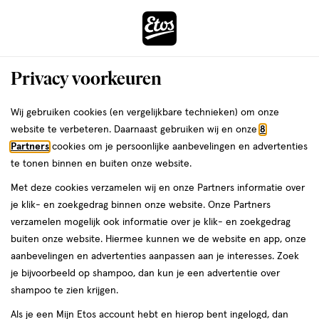
ga
Voor 22:00 uur besteld,
morgen in huis
naar
de
Menu
hoofd
Zoeken
Privacy voorkeuren
content
›
›
ga
Interactie
naar
Wij gebruiken cookies (en vergelijkbare technieken) om onze
Je
Incontinentiemateriaal
Alles van Always Discreet
met
de
website te verbeteren. Daarnaast gebruiken wij en onze
8
bent
Always Inlegkruisjes Discreet Long
dit
zoekbalk
Partners
cookies om je persoonlijke aanbevelingen en advertenties
ers
Weleda
hier:
veld
ga
Plus 24 stuks
te tonen binnen en buiten onze website.
opent
naar
Met deze cookies verzamelen wij en onze Partners informatie over
een
de
Long
4.7
Long Plus
24 stuks
4.7/5
(55)
je klik- en zoekgedrag binnen onze website. Onze Partners
volledig
Plus,
footer
van
verzamelen mogelijk ook informatie over je klik- en zoekgedrag
venster
24
5
4 voor
buiten onze website. Hiermee kunnen we de website en app, onze
stuks,
met
toevoegen
sterren
00
10.
aanbevelingen en advertenties aanpassen aan je interesses. Zoek
geavanceerde
aan
op
je bijvoorbeeld op shampoo, dan kun je een advertentie over
zoekopties
verlanglijst
basis
shampoo te zien krijgen.
van
Als je een Mijn Etos account hebt en hierop bent ingelogd, dan
55