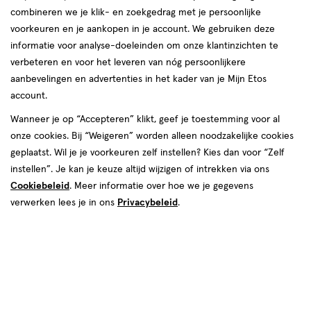
combineren we je klik- en zoekgedrag met je persoonlijke
reviews
voorkeuren en je aankopen in je account. We gebruiken deze
informatie voor analyse-doeleinden om onze klantinzichten te
verbeteren en voor het leveren van nóg persoonlijkere
aanbevelingen en advertenties in het kader van je Mijn Etos
account.
Wanneer je op “Accepteren” klikt, geef je toestemming voor al
onze cookies. Bij “Weigeren” worden alleen noodzakelijke cookies
Kies je variant
geplaatst. Wil je je voorkeuren zelf instellen? Kies dan voor “Zelf
20 stuks
24 stuks
instellen”. Je kan je keuze altijd wijzigen of intrekken via ons
Cookiebeleid
. Meer informatie over hoe we je gegevens
€ 3.99
3
.
99
4 voor 10.00
Product
verwerken lees je in ons
Privacybeleid
.
badge
Je bespaart €5,96 bij 4 stuks
tooltip
Spaar 1 Air Mile
Online op voorraad
Vóór 22:00 uur besteld, morgen in huis