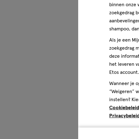
binnen onze w
zoekgedrag b
aanbevelingen
shampoo, dan 
Als je een Mi
zoekgedrag me
deze informat
het leveren v
Etos account.
Wanneer je op
“Weigeren” wo
instellen? Kie
Cookiebeleid
Privacybelei