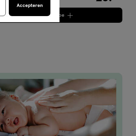
Accepteren
Voeg
2 producten
toe