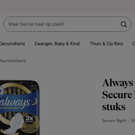
Zoeken
Interactie
met
Gezondheid
Zwanger, Baby & Kind
Thuis & Op Reis
C
dit
veld
Maandverband
opent
een
Always
volledig
venster
Secure 
met
stuks
geavanceerde
zoekopties
Secure
Secure Night
36
Night,