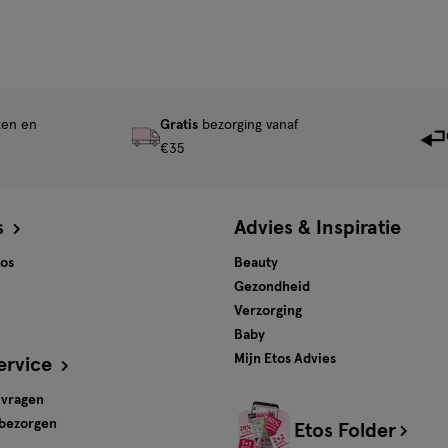
ten en
Gratis
bezorging vanaf
€35
s
Advies & Inspiratie
tos
Beauty
Gezondheid
Verzorging
Baby
Mijn Etos Advies
ervice
 vragen
 bezorgen
Etos Folder