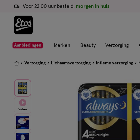
ga
Voor 22:00 uur besteld,
morgen in huis
naar
de
hoofd
content
ga
Merken
Beauty
Verzorging
Aanbiedingen
naar
de
Je
Verzorging
Lichaamsverzorging
Intieme verzorging
zoekbalk
bent
ga
hier:
naar
de
footer
Video