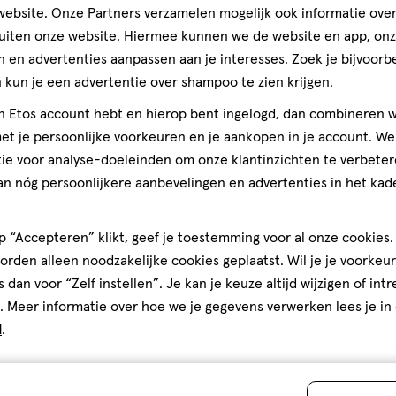
sterren
ebsite. Onze Partners verzamelen mogelijk ook informatie over 
op
uiten onze website. Hiermee kunnen we de website en app, on
basis
 en advertenties aanpassen aan je interesses. Zoek je bijvoorb
van
kun je een advertentie over shampoo te zien krijgen.
Voor b
139
jn Etos account hebt en hierop bent ingelogd, dan combineren w
reviews
t je persoonlijke voorkeuren en je aankopen in je account. W
ie voor analyse-doeleinden om onze klantinzichten te verbeter
an nóg persoonlijkere aanbevelingen en advertenties in het kade
 “Accepteren” klikt, geef je toestemming voor al onze cookies. 
rden alleen noodzakelijke cookies geplaatst. Wil je je voorkeur
s dan voor “Zelf instellen”. Je kan je keuze altijd wijzigen of int
. Meer informatie over hoe we je gegevens verwerken lees je in
d
.