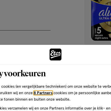
stock-
verlanglijst
link').click()">'B
et Always Ultra Normal (Maat 1)
winkelvoorraad
rkomen
om
teem dat vocht in enkele
te
zien
of
dit
product
beschikbaar
is
Secure
8
Secure
y voorkeuren
Night
stuks
bij
Night,
Always Maandve
jouw
r bijvoorbeeld intoleranties,
Night Extra Win
Etos
 cookies (en vergelijkbare technieken) om onze website te verb
winkel.
bruiken wij en onze
8 Partners
cookies om je persoonlijke aanb
4.4
4.4/5
(139)
</p>
te tonen binnen en buiten onze website.
van
5
4
ies verzamelen wij en onze Partners informatie over je klik- e