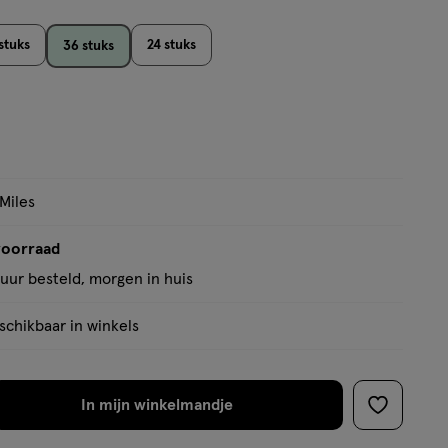
stuks
24 stuks
36 stuks
 Miles
voorraad
uur besteld, morgen in huis
chikbaar in winkels
In mijn winkelmandje
verhoog
toevoege
aantal
aan