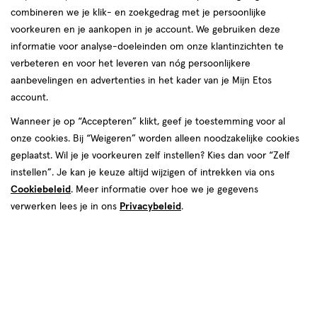
combineren we je klik- en zoekgedrag met je persoonlijke
voorkeuren en je aankopen in je account. We gebruiken deze
informatie voor analyse-doeleinden om onze klantinzichten te
€ 14.99
14
.
verbeteren en voor het leveren van nóg persoonlijkere
99
aanbevelingen en advertenties in het kader van je Mijn Etos
account.
Spaar 5 Air Miles
Wanneer je op “Accepteren” klikt, geef je toestemming voor al
Online bijna uitverkocht
onze cookies. Bij “Weigeren” worden alleen noodzakelijke cookies
Vóór 22:00 uur besteld, morgen in huis
geplaatst. Wil je je voorkeuren zelf instellen? Kies dan voor “Zelf
instellen”. Je kan je keuze altijd wijzigen of intrekken via ons
Cookiebeleid
. Meer informatie over hoe we je gegevens
1
In mijn winkelmandje
verhoog
verwerken lees je in ons
Privacybeleid
.
aantal
met
één
,
Bijna
Gratis
bezorging vanaf €35
uitverkocht!