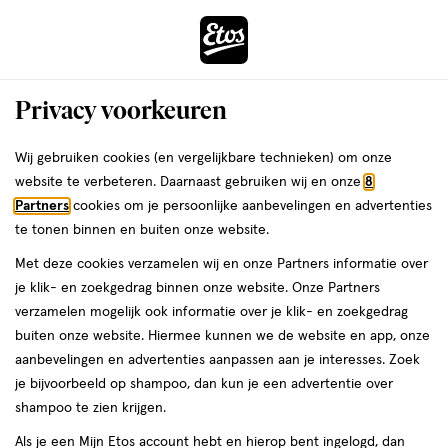
ga
Voor 22:00 uur besteld,
morgen in huis
naar
de
Menu
hoofd
Zoeken
Privacy voorkeuren
content
›
›
ga
Interactie
naar
Wij gebruiken cookies (en vergelijkbare technieken) om onze
Je
Hoofdluis
Alles van Assy
met
de
website te verbeteren. Daarnaast gebruiken wij en onze
8
bent
Assy Luizenkam
dit
zoekbalk
Partners
cookies om je persoonlijke aanbevelingen en advertenties
ers
Weleda
hier:
veld
ga
te tonen binnen en buiten onze website.
1
5
1 stuk
5/5
(1)
opent
naar
Met deze cookies verzamelen wij en onze Partners informatie over
stuk,
van
een
de
je klik- en zoekgedrag binnen onze website. Onze Partners
5
volledig
footer
verzamelen mogelijk ook informatie over je klik- en zoekgedrag
toevoegen
sterren
venster
buiten onze website. Hiermee kunnen we de website en app, onze
aan
op
met
aanbevelingen en advertenties aanpassen aan je interesses. Zoek
verlanglijst
basis
geavanceerde
je bijvoorbeeld op shampoo, dan kun je een advertentie over
van
zoekopties
shampoo te zien krijgen.
1
reviews
Als je een Mijn Etos account hebt en hierop bent ingelogd, dan