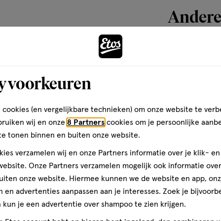
50 personen, 2 applicaties per
Andere
enmalige applicatie. ²Klinische
maanden. ³% tevredenheid -
urende 3 weken.
Bijna 
toevoegen
aan
y voorkeuren
verlanglijst
 cookies (en vergelijkbare technieken) om onze website te verb
bruiken wij en onze
8 Partners
cookies om je persoonlijke aanb
te tonen binnen en buiten onze website.
ies verzamelen wij en onze Partners informatie over je klik- e
ebsite. Onze Partners verzamelen mogelijk ook informatie over 
uiten onze website. Hiermee kunnen we de website en app, on
 en advertenties aanpassen aan je interesses. Zoek je bijvoorb
kun je een advertentie over shampoo te zien krijgen.
40 ML
gel
gel