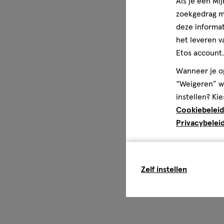
Als je een Mi
zoekgedrag me
deze informat
het leveren v
Etos account.
Wanneer je op
“Weigeren” wo
instellen? Kie
Cookiebeleid
Privacybelei
Zelf instellen