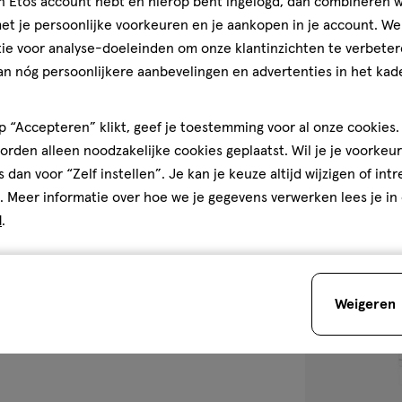
jn Etos account hebt en hierop bent ingelogd, dan combineren w
La Roche-Posay
t je persoonlijke voorkeuren en je aankopen in je account. W
40 ML
ie voor analyse-doeleinden om onze klantinzichten te verbeter
4.4
4.4/5
(9)
an nóg persoonlijkere aanbevelingen en advertenties in het kade
van
5
1
 “Accepteren” klikt, geef je toestemming voor al onze cookies. 
sterren
rden alleen noodzakelijke cookies geplaatst. Wil je je voorkeur
op
s dan voor “Zelf instellen”. Je kan je keuze altijd wijzigen of int
basis
. Meer informatie over hoe we je gegevens verwerken lees je in
van
toevoegen
d
.
9
aan
reviews
verlanglijst
Weigeren