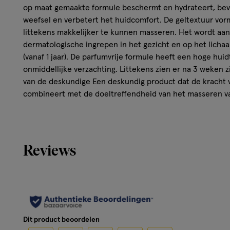
op maat gemaakte formule beschermt en hydrateert, bev
weefsel en verbetert het huidcomfort. De geltextuur vo
littekens makkelijker te kunnen masseren. Het wordt aan
dermatologische ingrepen in het gezicht en op het licha
(vanaf 1 jaar). De parfumvrije formule heeft een hoge huid
onmiddellijke verzachting. Littekens zien er na 3 weken z
van de deskundige Een deskundig product dat de kracht 
combineert met de doeltreffendheid van het masseren va
hydraterende textuur die masseren makkelijker maakt. 
vlekjes zichtbaar te verminderen (98% van de patiënten) 
VERGEMAKKELIJKT massages. Textuur Voordelen van de t
geltextuur vormt een beschermend laagje om littekens m
Reviews
Geur van de inhoud Niet geparfumeerd
Kenmerken
- Een onmiddellijk kalmerend effect. Kalmeert -besc
Dit product beoordelen