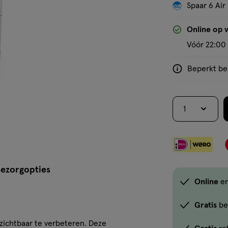
Spaar 6 Air
'Bekijk winkelvoorraad'
Online op 
Vóór 22:00 
Beperkt bes
<p>Dit
product
is
1
niet
in
alle
winkels
te
ezorgopties
koop.
Online
e
Gebruik
de
Gratis
be
optie
s zichtbaar te verbeteren. Deze