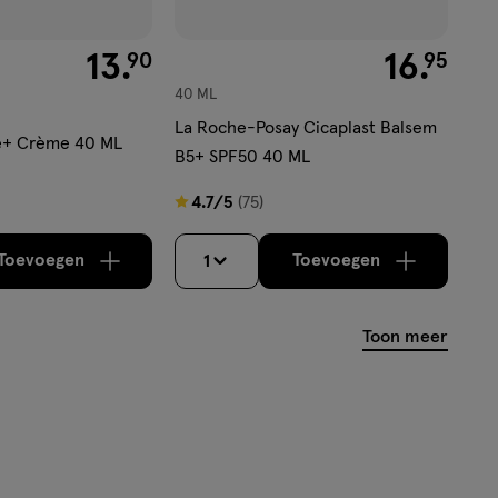
€ 13.90
13
.
€ 16.95
16
.
90
95
40 ML
La Roche-Posay Cicaplast Balsem
te+ Crème 40 ML
B5+ SPF50 40 ML
4.7
4.7/5
(75)
van
5
Toevoegen
Toevoegen
1
verhoog aantal met één
,
Bijna uitverkocht!
verhoog aantal m
Er zijn nog
sterren
op
Toon meer
basis
van
75
reviews