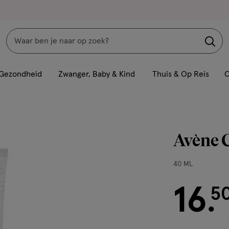
Zoeken
Interactie
met
Gezondheid
Zwanger, Baby & Kind
Thuis & Op Reis
C
dit
veld
opent
een
Avène C
volledig
venster
40
40 ML
met
ML,
geavanceerde
16
€ 16.50
5
.
zoekopties