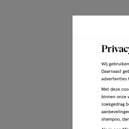
personen: oneffenheden zijn gladder³. *Klinische studie, 
dag gedurende 3 maanden. ¹IH kinetiek, 20 personen na e
studie, 52 personen, 2 applicaties per dag gedurende 2 
Klinische studie, 53 personen, 2 applicaties per dag ged
Privac
Wij gebruiken
Daarnaast ge
advertenties 
Met deze cook
binnen onze w
zoekgedrag b
aanbevelingen
shampoo, dan 