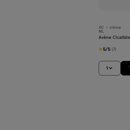
40
crème
crème
ML
Avène Cicalfa
5
5/5
(7)
van
5
1
sterren
op
basis
van
7
reviews