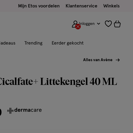
Mijn Etos voordelen
Klantenservice
Winkels
Inloggen
adeaus
Trending
Eerder gekocht
Alles van Avène
icalfate+ Littekengel 40 ML
0