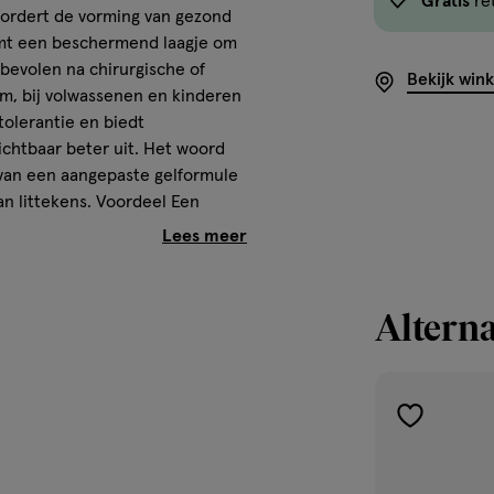
Gratis
re
<em
ordert de vorming van gezond
onclick="docum
rmt een beschermend laagje om
button-
bevolen na chirurgische of
Bekijk win
-
am, bij volwassenen en kinderen
link.button-
tolerantie en biedt
-
ichtbaar beter uit. Het woord
icon.c-
van een aangepaste gelformule
n littekens. Voordeel Een
store-
Voordelen • HELPT donkere
stock__link.js-
• KALMEERT onmiddellijk. •
store-
extuur De hydraterende
stock-
akkelijker te kunnen masseren.
Alterna
link').click()">'B
winkelvoorraad
om
te
toevoegen
zien
hermt -hydrateert
aan
of
verlanglijst
dit