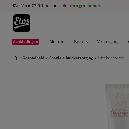
ga
Voor 22:00 uur besteld,
morgen in huis
naar
de
hoofd
content
ga
Merken
Beauty
Verzorging
Aanbiedingen
naar
de
Je
Gezondheid
Speciale huidverzorging
Littekencrème
zoekbalk
bent
ga
hier:
naar
de
footer