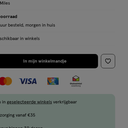
 Miles
voorraad
uur besteld, morgen in huis
chikbaar in winkels
In mijn winkelmandje
verhoog
toevoege
aantal
aan
met
verlanglijs
één
,
Bijna
n in
geselecteerde winkels
verkrijgbaar
uitverkocht!
zorging vanaf €35
Er
zijn