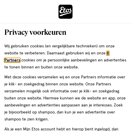
ga
Voor 22:00 uur besteld,
morgen in huis
naar
de
Menu
hoofd
Zoeken
Privacy voorkeuren
content
›
›
ga
Interactie
naar
Wij gebruiken cookies (en vergelijkbare technieken) om onze
Je
Homeopathie
Alles van Bach
met
de
website te verbeteren. Daarnaast gebruiken wij en onze
8
bent
Bach Bloesem Essence Star of
dit
zoekbalk
Partners
cookies om je persoonlijke aanbevelingen en advertenties
ers
Weleda
hier:
veld
ga
Bethlehem 20 ML
te tonen binnen en buiten onze website.
opent
naar
Met deze cookies verzamelen wij en onze Partners informatie over
een
de
20
20 ML
druppels
je klik- en zoekgedrag binnen onze website. Onze Partners
volledig
ML,
footer
verzamelen mogelijk ook informatie over je klik- en zoekgedrag
venster
druppels
buiten onze website. Hiermee kunnen we de website en app, onze
toevoegen
met
aanbevelingen en advertenties aanpassen aan je interesses. Zoek
aan
geavanceerde
je bijvoorbeeld op shampoo, dan kun je een advertentie over
verlanglijst
zoekopties
shampoo te zien krijgen.
Als je een Mijn Etos account hebt en hierop bent ingelogd, dan