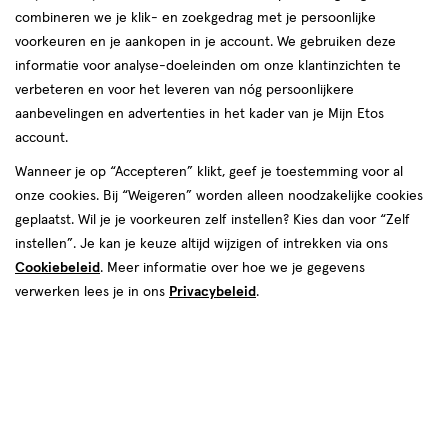
combineren we je klik- en zoekgedrag met je persoonlijke
voorkeuren en je aankopen in je account. We gebruiken deze
informatie voor analyse-doeleinden om onze klantinzichten te
verbeteren en voor het leveren van nóg persoonlijkere
aanbevelingen en advertenties in het kader van je Mijn Etos
Kies je variant
account.
tiens
Mimulus
Walnut
White Ches
Star of Bethlehem
Wanneer je op “Accepteren” klikt, geef je toestemming voor al
onze cookies. Bij “Weigeren” worden alleen noodzakelijke cookies
€ 15.99
15
.
99
geplaatst. Wil je je voorkeuren zelf instellen? Kies dan voor “Zelf
instellen”. Je kan je keuze altijd wijzigen of intrekken via ons
Spaar 6 Air Miles
Cookiebeleid
. Meer informatie over hoe we je gegevens
verwerken lees je in ons
Privacybeleid
.
Online op voorraad
Vóór 22:00 uur besteld, morgen in huis
1
In mijn winkelmandje
verhoog
aantal
met