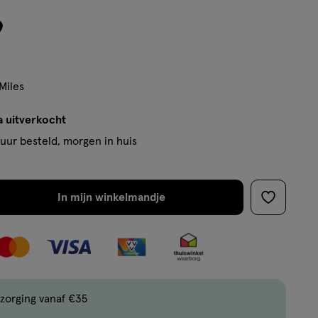
9
Miles
a uitverkocht
uur besteld, morgen in huis
In mijn winkelmandje
verhoog
toevoege
aantal
aan
met
verlanglijs
één
,
Bijna
zorging vanaf €35
uitverkocht!