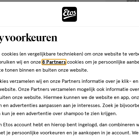
Bijna 
toevoegen
aan
verlanglijst
y voorkeuren
 cookies (en vergelijkbare technieken) om onze website te verb
bruiken wij en onze
8 Partners
cookies om je persoonlijke aanb
te tonen binnen en buiten onze website.
ies verzamelen wij en onze Partners informatie over je klik- e
ebsite. Onze Partners verzamelen mogelijk ook informatie over 
uiten onze website. Hiermee kunnen we de website en app, on
 en advertenties aanpassen aan je interesses. Zoek je bijvoorb
10
druppels
druppels
ML
kun je een advertentie over shampoo te zien krijgen.
Bach Rescue N
jn Etos account hebt en hierop bent ingelogd, dan combineren w
t je persoonlijke voorkeuren en je aankopen in je account. W
1