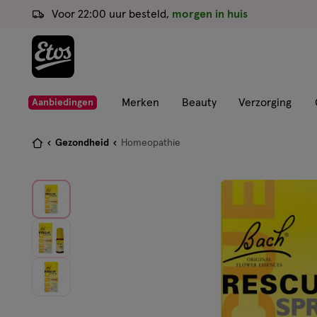
ga
Voor 22:00 uur besteld,
morgen in huis
naar
de
hoofd
content
ga
Merken
Beauty
Verzorging
Aanbiedingen
naar
de
Je
Gezondheid
Homeopathie
zoekbalk
bent
ga
hier:
naar
de
footer