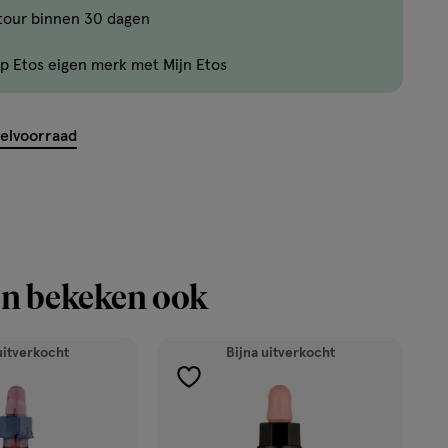
tour binnen 30 dagen
Er
zijn
p Etos eigen merk met Mijn Etos
nog
maar
4
kelvoorraad
producten
op
voorraad.
n bekeken ook
uitverkocht
Bijna uitverkocht
toevoegen
aan
verlanglijst