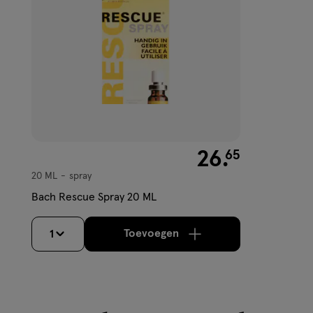
verlanglijst
€ 26.65
26
.
65
20 ML
spray
spray
Bach Rescue Spray 20 ML
Toevoegen
1
verhoog aantal met één
,
Bijn