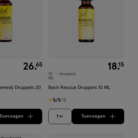
€ 26.65
26
.
€ 18.15
18
.
65
15
10
druppels
druppels
ML
emedy Druppels 20
Bach Rescue Druppels 10 ML
5
5/5
(1)
van
5
Toevoegen
Toevoegen
1
verhoog aantal met één
,
Bijna uitverkocht!
verhoog aantal m
Er zijn nog
sterren
op