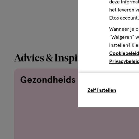
deze informat
het leveren v
Etos account.
Wanneer je op
“Weigeren” wo
instellen? Kie
Cookiebeleid
Advies & Inspiratie
Privacybelei
Gezondheids
Zelf instellen