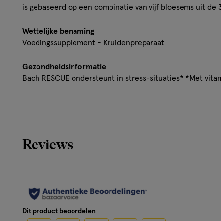
is gebaseerd op een combinatie van vijf bloesems uit de 
Wettelijke benaming
Voedingssupplement - Kruidenpreparaat
Gezondheidsinformatie
Bach RESCUE ondersteunt in stress-situaties* *Met vita
Disclaimer
Een voedingssupplement mag niet als vervanging van een
voeding en vaneen gezonde levensstijl worden gebruikt.
Reviews
Dit product beoordelen