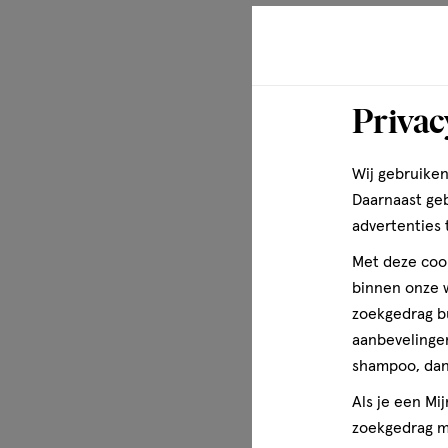
Privac
Wij gebruiken
Daarnaast ge
advertenties 
Met deze cook
binnen onze w
zoekgedrag b
aanbevelingen
shampoo, dan 
Als je een Mi
zoekgedrag me