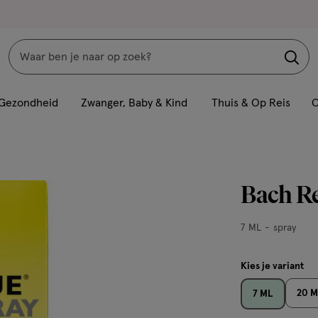
Zoeken
Interactie
met
Gezondheid
Zwanger, Baby & Kind
Thuis & Op Reis
C
dit
veld
opent
een
Bach Re
volledig
venster
7
7 ML
spray
met
ML,
geavanceerde
spray
Kies je variant
zoekopties
20 M
7 ML