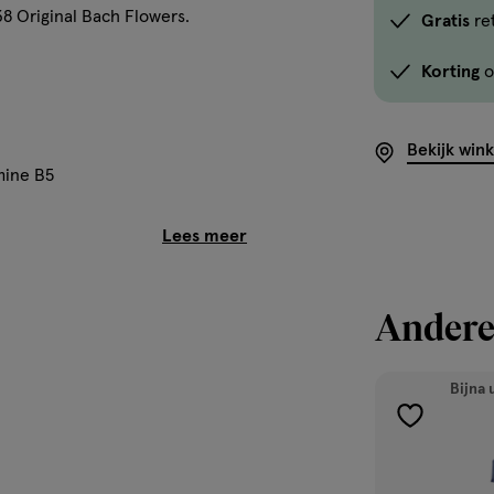
38 Original Bach Flowers.
Gratis
re
Korting
o
Bekijk win
mine B5
 gevarieerde en evenwichtige
Andere
Bijna 
toevoegen
aan
verlanglijst