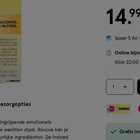
14
€ 14.99
9
.
Spaar 5 Air 
Online bijn
Vóór 22:00 
1
ezorgopties
 ingrijpende emotionele
te wachten staat, Rescue kan je
Gratis
be
rlijke ingrediënten. De invloed