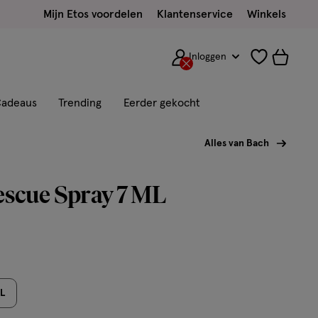
Mijn Etos voordelen
Klantenservice
Winkels
Inloggen
adeaus
Trending
Eerder gekocht
Alles van Bach
scue Spray 7 ML
L