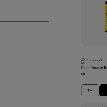
20
druppels
druppels
ML
Bach Rescue R
ML
1