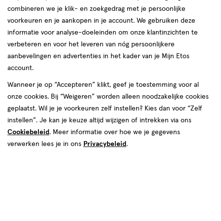
combineren we je klik- en zoekgedrag met je persoonlijke
reviews
voorkeuren en je aankopen in je account. We gebruiken deze
informatie voor analyse-doeleinden om onze klantinzichten te
verbeteren en voor het leveren van nóg persoonlijkere
aanbevelingen en advertenties in het kader van je Mijn Etos
account.
Wanneer je op “Accepteren” klikt, geef je toestemming voor al
€ 3.39
3
.
onze cookies. Bij “Weigeren” worden alleen noodzakelijke cookies
39
4+1 gratis
Product
geplaatst. Wil je je voorkeuren zelf instellen? Kies dan voor “Zelf
badge
Je bespaart €3,39 bij 5 stuks
instellen”. Je kan je keuze altijd wijzigen of intrekken via ons
tooltip
Cookiebeleid
. Meer informatie over hoe we je gegevens
Spaar 1 Air Mile
verwerken lees je in ons
Privacybeleid
.
Online op voorraad
Vóór 22:00 uur besteld, morgen in huis
5
In mijn winkelmandje
verhoog
aantal