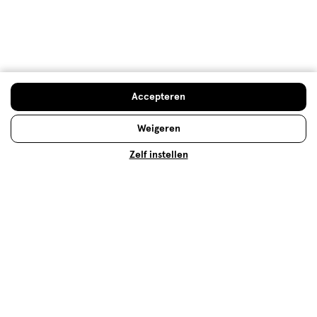
Minipil
De minipil heeft alleen het progestageen hormoon.
Accepteren
Het progestageen hormoon kan worden toegediend
in de vorm van een minipil. Lees meer op Etos.nl.
Weigeren
Zelf instellen
Lees meer
Verzorgings
Lees meer
Op zoek naar iets anders?