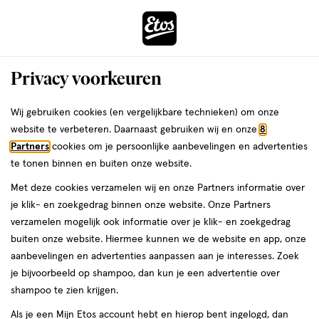
ga
Voor 22:00 uur besteld,
morgen in huis
naar
de
Menu
hoofd
Zoeken
Privacy voorkeuren
content
›
›
ga
Interactie
naar
Wij gebruiken cookies (en vergelijkbare technieken) om onze
Je
Mini reisverpakkingen
Alles van Batiste
met
de
website te verbeteren. Daarnaast gebruiken wij en onze
8
bent
Batiste Blush Droogshampoo Mini 50
dit
zoekbalk
Partners
cookies om je persoonlijke aanbevelingen en advertenties
ers
Weleda
hier:
veld
ga
ML
te tonen binnen en buiten onze website.
opent
naar
Met deze cookies verzamelen wij en onze Partners informatie over
een
de
50
4.8
50 ML
spray
4.8/5
(6)
je klik- en zoekgedrag binnen onze website. Onze Partners
volledig
ML,
footer
van
verzamelen mogelijk ook informatie over je klik- en zoekgedrag
venster
spray
5
4+1
buiten onze website. Hiermee kunnen we de website en app, onze
met
toevoegen
sterren
gratis
aanbevelingen en advertenties aanpassen aan je interesses. Zoek
geavanceerde
aan
op
je bijvoorbeeld op shampoo, dan kun je een advertentie over
zoekopties
verlanglijst
basis
shampoo te zien krijgen.
van
Als je een Mijn Etos account hebt en hierop bent ingelogd, dan
6