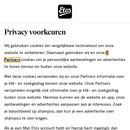
ga
Voor 22:00 uur besteld,
morgen in huis
naar
de
Menu
hoofd
Zoeken
Privacy voorkeuren
content
›
›
ga
Interactie
naar
Wij gebruiken cookies (en vergelijkbare technieken) om onze
Je
Handzeep
Alles van Baylis & Harding
met
de
website te verbeteren. Daarnaast gebruiken wij en onze
8
bent
Baylis & Harding Goodness Coconut,
dit
zoekbalk
Partners
cookies om je persoonlijke aanbevelingen en advertenties
ers
Weleda
hier:
veld
ga
Vanilla & Shea Handzeep 500 ML
te tonen binnen en buiten onze website.
opent
naar
Met deze cookies verzamelen wij en onze Partners informatie over
een
de
500
500 ML
je klik- en zoekgedrag binnen onze website. Onze Partners
volledig
ML,
footer
verzamelen mogelijk ook informatie over je klik- en zoekgedrag
venster
buiten onze website. Hiermee kunnen we de website en app, onze
toevoegen
met
aanbevelingen en advertenties aanpassen aan je interesses. Zoek
aan
geavanceerde
je bijvoorbeeld op shampoo, dan kun je een advertentie over
verlanglijst
zoekopties
shampoo te zien krijgen.
Als je een Mijn Etos account hebt en hierop bent ingelogd, dan