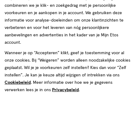
combineren we je klik- en zoekgedrag met je persoonlijke
voorkeuren en je aankopen in je account. We gebruiken deze
informatie voor analyse-doeleinden om onze klantinzichten te
verbeteren en voor het leveren van nóg persoonlijkere
aanbevelingen en advertenties in het kader van je Mijn Etos
€ 5.99
5
.
99
account.
Spaar 2 Air Miles
Wanneer je op “Accepteren” klikt, geef je toestemming voor al
onze cookies. Bij “Weigeren” worden alleen noodzakelijke cookies
Online bijna uitverkocht
geplaatst. Wil je je voorkeuren zelf instellen? Kies dan voor “Zelf
Vóór 22:00 uur besteld, morgen in huis
instellen”. Je kan je keuze altijd wijzigen of intrekken via ons
Cookiebeleid
. Meer informatie over hoe we je gegevens
verwerken lees je in ons
Privacybeleid
.
1
In mijn winkelmandje
verhoog
aantal
met
één
,
Bijna
Gratis
bezorging vanaf €35