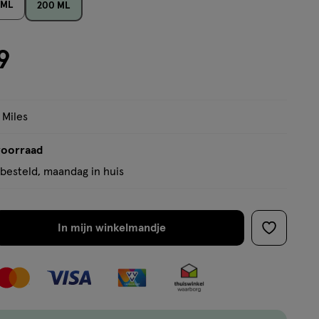
 ML
200 ML
op
basis
van
9
11
reviews
 Miles
voorraad
besteld, maandag in huis
In mijn winkelmandje
verhoog
toevoege
aantal
aan
met
verlanglijs
één
,