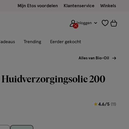
Mijn Etos voordelen
Klantenservice
Winkels
Inloggen
adeaus
Trending
Eerder gekocht
Alles van Bio-Oil
 Huidverzorgingsolie 200
4.6
4.6/5
(11)
van
5
sterren