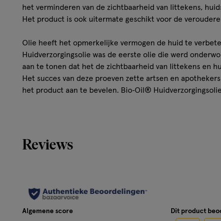
het verminderen van de zichtbaarheid van littekens, hui
Het product is ook uitermate geschikt voor de verouder
Olie heeft het opmerkelijke vermogen de huid te verbete
Huidverzorgingsolie was de eerste olie die werd onderw
aan te tonen dat het de zichtbaarheid van littekens en 
Het succes van deze proeven zette artsen en apothekers
het product aan te bevelen. Bio‑Oil® Huidverzorgingsol
bekroond en is momenteel wereldwijd toonaangevend op
littekens en huidstriemen minder zichtbaar maken.
Gebruik
Reviews
Twee keer per dag gedurende eenminimumperiode van 3
de zwangerschap vanaf het tweedetrimester inmasseren. 
persoon. Geschikt voor de gevoelige huiden niet comedo
uitwendig gebruik.
Algemene score
Dit product be
Wettelijke benaming