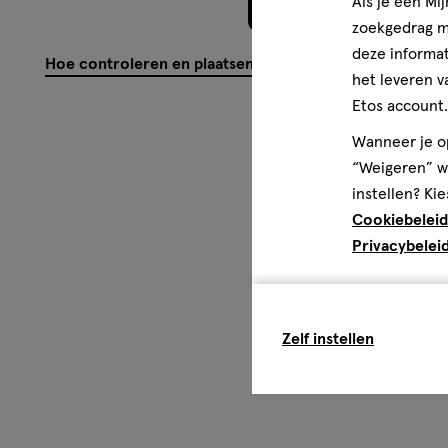
Als je een Mi
Meer laden
zoekgedrag me
deze informat
Hoe controleren en plaatsen wij reviews?
het leveren v
Etos account.
Wanneer je op
“Weigeren” wo
instellen? Kie
Cookiebeleid
Privacybelei
Zelf instellen