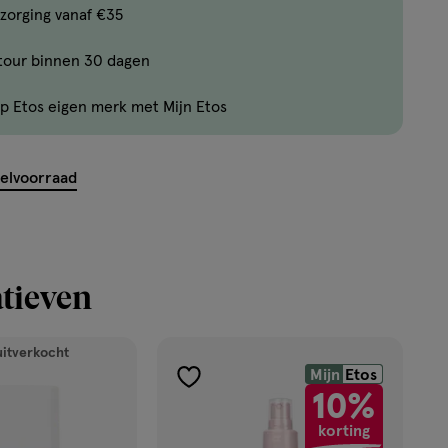
Bijna
zorging vanaf €35
uitverkocht!
tour binnen 30 dagen
Er
zijn
p Etos eigen merk met Mijn Etos
nog
maar
7
kelvoorraad
producten
op
voorraad.
tieven
uitverkocht
Mijn
Etos
toevoegen
10%
aan
korting
verlanglijst