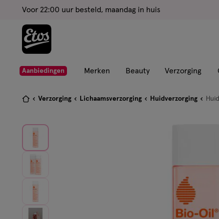
ga
Voor 22:00 uur besteld, maandag in huis
naar
de
hoofd
content
ga
Merken
Beauty
Verzorging
Aanbiedingen
naar
de
Je
Verzorging
Lichaamsverzorging
Huidverzorging
Huid
zoekbalk
bent
ga
hier:
naar
de
footer