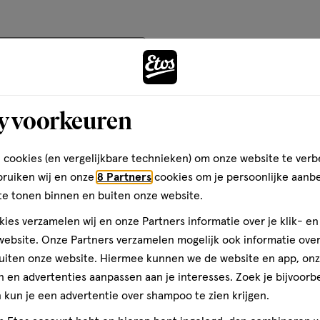
op
basis
van
Andere
teren op
Recentste
2
reviews
y voorkeuren
toevoegen
Kwaliteit
aan
Kwaliteit, 5.0 van 5
5.0
verlanglijst
 cookies (en vergelijkbare technieken) om onze website te verb
voor
Prijs
bruiken wij en onze
8 Partners
cookies om je persoonlijke aanb
e
Prijs, 3.0 van 5
te tonen binnen en buiten onze website.
3.0
dien
Gebruiksgemak
ies verzamelen wij en onze Partners informatie over je klik- e
Gebruiksgemak, 5.0 van 5
ebsite. Onze Partners verzamelen mogelijk ook informatie over 
5.0
uiten onze website. Hiermee kunnen we de website en app, on
den
 en advertenties aanpassen aan je interesses. Zoek je bijvoorb
kun je een advertentie over shampoo te zien krijgen.