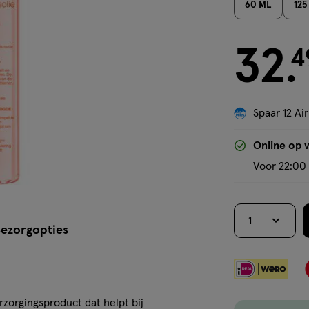
60 ML
125
32
€ 32.49
4
.
Spaar 12 Air
Online op 
Voor 22:00 
1
ezorgopties
rzorgingsproduct dat helpt bij