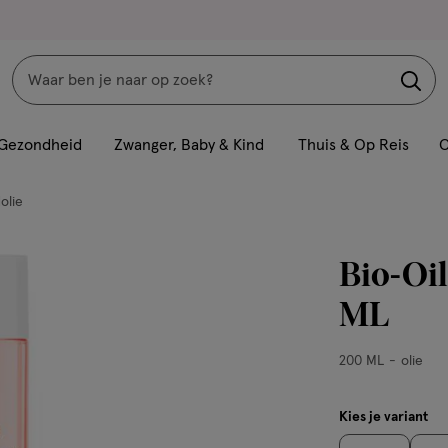
Zoeken
Interactie
met
Gezondheid
Zwanger, Baby & Kind
Thuis & Op Reis
C
dit
veld
olie
opent
een
Bio-Oil
volledig
venster
ML
met
geavanceerde
200
200 ML
olie
zoekopties
ML,
olie
Kies je variant