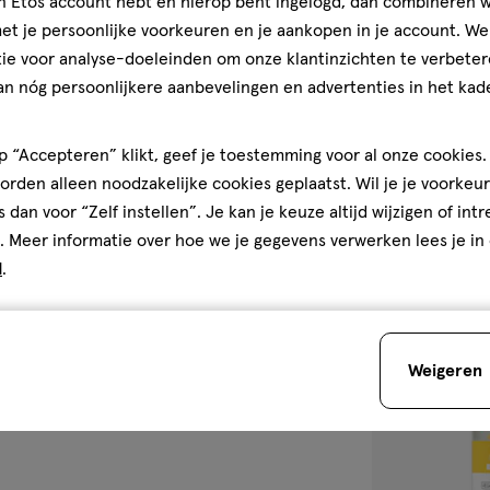
jn Etos account hebt en hierop bent ingelogd, dan combineren w
t je persoonlijke voorkeuren en je aankopen in je account. W
25
crème
crème
ML
ie voor analyse-doeleinden om onze klantinzichten te verbeter
Biodermal Litt
an nóg persoonlijkere aanbevelingen en advertenties in het kade
1
1/5
(1)
van
 “Accepteren” klikt, geef je toestemming voor al onze cookies. 
5
rden alleen noodzakelijke cookies geplaatst. Wil je je voorkeur
sterren
1
s dan voor “Zelf instellen”. Je kan je keuze altijd wijzigen of int
op
. Meer informatie over hoe we je gegevens verwerken lees je in
basis
d
.
van
1
toevoegen
reviews
aan
Weigeren
verlanglijst