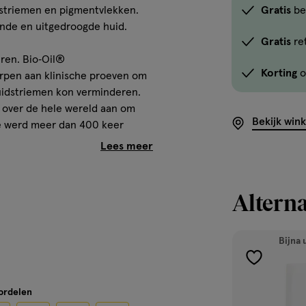
dstriemen en pigmentvlekken.
Gratis
be
ende en uitgedroogde huid.
Gratis
re
ren. Bio‑Oil®
Korting
o
orpen aan klinische proeven om
huidstriemen kon verminderen.
 over de hele wereld aan om
Bekijk win
ie werd meer dan 400 keer
 het gebied van producten die
Alterna
 maanden aanbrengen.Tijdens
Resultaten verschillenper
Bijna 
geen. Uitsluitend bestemdvoor
toevoegen
aan
oordelen
verlanglijst