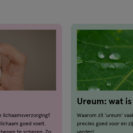
Ureum: wat is
huid?
de lichaamsverzorging?
Waarom zit 'ureum' vaa
e lichaam goed voelt.
precies goed voor en zi
e benen te scheren. Zo
verder!