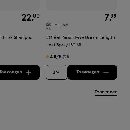
€ 22.00
22
.
€ 7.99
7
.
00
99
150
spray
spray
ML
i-Frizz Shampoo
L'Oréal Paris Elvive Dream Lengths
Heat Spray 150 ML
4.8
4.8/5
(91)
van
5
Toevoegen
Toevoegen
2
verhoog aantal met één
,
Bijna uitverkocht!
verhoog aantal m
Er zijn nog
sterren
op
Toon meer
basis
van
91
reviews