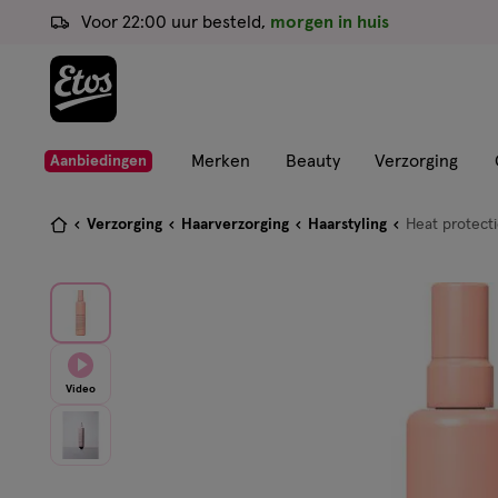
ga
Voor 22:00 uur besteld,
morgen in huis
naar
de
hoofd
content
ga
Merken
Beauty
Verzorging
Aanbiedingen
naar
de
Je
Verzorging
Haarverzorging
Haarstyling
Heat protecti
zoekbalk
bent
ga
hier:
naar
de
footer
Video