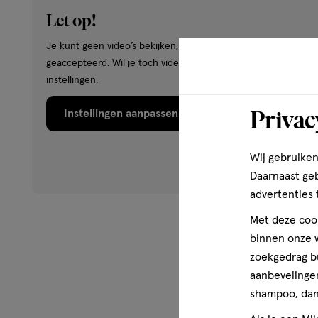
From Sweden with style.
Let op!
Gezondheidsinformatie
Je kunt geen video’s bekijken, omdat je hiervoor geen cookie
Extra verrijkt met verzorgende vegan keratine, vitamine B
geaccepteerd. Wil je toch video’s bekijken? Wijzig dan je cook
combinatie zorgt voor een goede bescherming en voor st
instellingen.
UV-bescherming verkregen uit zonnebloemolie.
Privac
Instellingen aanpassen
Wij gebruiken
Daarnaast ge
advertenties 
Met deze cook
binnen onze w
zoekgedrag b
aanbevelingen
shampoo, dan 