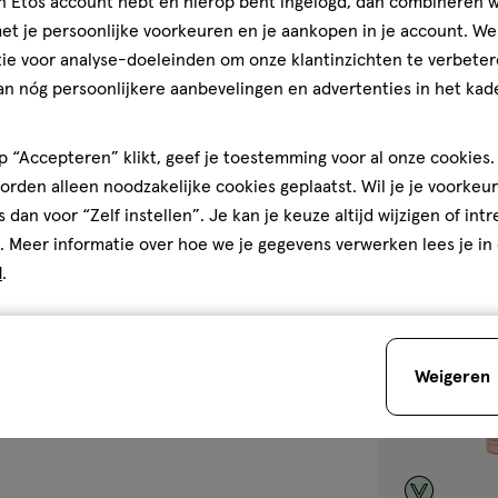
jn Etos account hebt en hierop bent ingelogd, dan combineren w
150 ML
t je persoonlijke voorkeuren en je aankopen in je account. W
Björn Axén Dr
ie voor analyse-doeleinden om onze klantinzichten te verbeter
Apple 150 ML
an nóg persoonlijkere aanbevelingen en advertenties in het kade
2
 “Accepteren” klikt, geef je toestemming voor al onze cookies. 
rden alleen noodzakelijke cookies geplaatst. Wil je je voorkeur
s dan voor “Zelf instellen”. Je kan je keuze altijd wijzigen of int
Bijna 
. Meer informatie over hoe we je gegevens verwerken lees je in
toevoegen
d
.
aan
verlanglijst
Weigeren