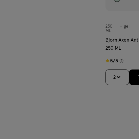
250
gel
gel
ML
Bjorn Axen Ant
250 ML
5
5/5
(1)
van
5
2
sterren
op
basis
van
1
reviews