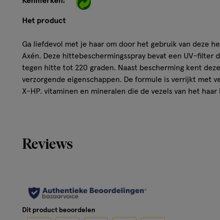
Kenmerken:
Het product
Ga liefdevol met je haar om door het gebruik van deze hea
Axén. Deze hittebeschermingsspray bevat een UV-filter 
tegen hitte tot 220 graden. Naast bescherming kent dez
verzorgende eigenschappen. De formule is verrijkt met ve
X-HP, vitaminen en mineralen die de vezels van het haar
voeden en glans creëren. P.s. dit product ruikt heerlijk!
bescherming van hitte tot 220 graden
Zorgt dat het haar in balans is
Reviews
Creëert glans en voedt het haar
Voorkomt schade van warmtestyling
Geurnoten: pruim, granaatappel, jasmijn en pioenroos
Hoe werkt het?
Dit product beoordelen