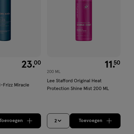
€ 23.00
23
.
€ 11.50
11
.
00
50
200 ML
Lee Stafford Original Heat
-Frizz Miracle
Protection Shine Mist 200 ML
Toevoegen
Toevoegen
2
verhoog aantal met één
,
Bijna uitverkocht!
verhoog aantal m
Er zijn nog