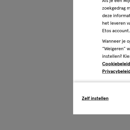
Als je een Mi
zoekgedrag me
deze informat
het leveren v
Etos account.
Wanneer je op
“Weigeren” wo
instellen? Kie
Cookiebeleid
Privacybelei
Zelf instellen