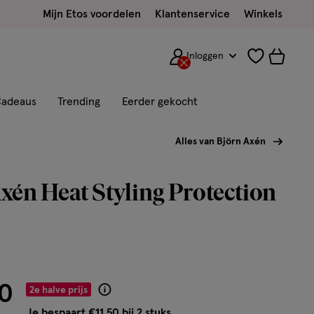
Mijn Etos voordelen
Klantenservice
Winkels
Inloggen
adeaus
Trending
Eerder gekocht
Alles van Björn Axén
xén Heat Styling Protection
0
2e halve prijs
Product
badge
Je bespaart €11,50 bij 2 stuks