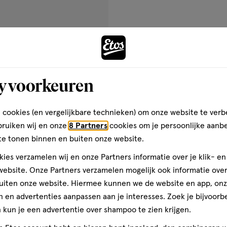
op
basis
van
Andere
s hebt
5 en algenextract. Die
3
ie
erk en glanzend haar. Bevat ook
reviews
y voorkeuren
toevoegen
aan
verlanglijst
 cookies (en vergelijkbare technieken) om onze website te verb
bruiken wij en onze
8 Partners
cookies om je persoonlijke aanb
te tonen binnen en buiten onze website.
ies verzamelen wij en onze Partners informatie over je klik- e
ebsite. Onze Partners verzamelen mogelijk ook informatie over 
uiten onze website. Hiermee kunnen we de website en app, on
 en advertenties aanpassen aan je interesses. Zoek je bijvoorb
kun je een advertentie over shampoo te zien krijgen.