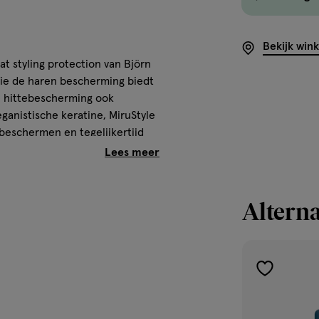
Bekijk win
t styling protection van Björn
die de haren bescherming biedt
e hittebescherming ook
ganistische keratine, MiruStyle
 beschermen en tegelijkertijd
Alterna
toevoegen
aan
verlanglijst