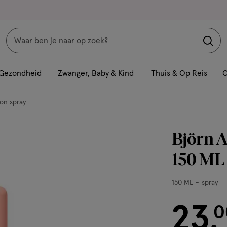
Zoeken
Interactie
met
Gezondheid
Zwanger, Baby & Kind
Thuis & Op Reis
C
dit
veld
on spray
opent
een
Björn A
volledig
venster
150 ML
met
geavanceerde
150
150 ML
spray
zoekopties
ML,
23
spray
€ 23.00
0
.