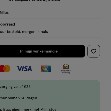
tooltip
 Miles
voorraad
uur besteld, morgen in huis
In mijn winkelmandje
verhoog
toevoege
aantal
aan
met
verlanglijs
één
,
Bijna
zorging vanaf €35
uitverkocht!
tour binnen 30 dagen
Er
zijn
p Etos eigen merk met Mijn Etos