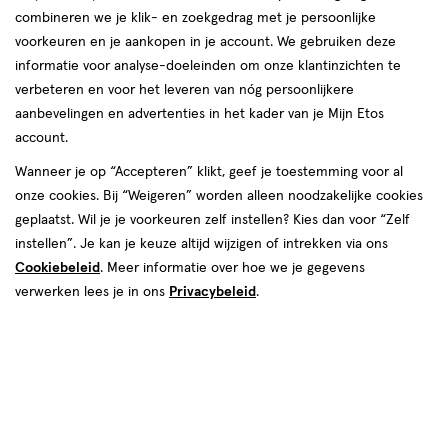
combineren we je klik- en zoekgedrag met je persoonlijke
reviews
voorkeuren en je aankopen in je account. We gebruiken deze
informatie voor analyse-doeleinden om onze klantinzichten te
verbeteren en voor het leveren van nóg persoonlijkere
aanbevelingen en advertenties in het kader van je Mijn Etos
account.
Wanneer je op “Accepteren” klikt, geef je toestemming voor al
€ 14.99
14
.
onze cookies. Bij “Weigeren” worden alleen noodzakelijke cookies
99
geplaatst. Wil je je voorkeuren zelf instellen? Kies dan voor “Zelf
instellen”. Je kan je keuze altijd wijzigen of intrekken via ons
Spaar 5 Air Miles
Cookiebeleid
. Meer informatie over hoe we je gegevens
Online bijna uitverkocht
verwerken lees je in ons
Privacybeleid
.
Voor 22:00 besteld, maandag in huis
1
In mijn winkelmandje
verhoog
aantal
met