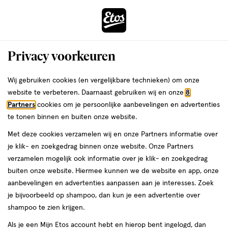
ga
Voor 22:00 uur besteld, maandag in huis
naar
de
Menu
hoofd
Zoeken
Privacy voorkeuren
content
›
›
ga
Interactie
naar
Wij gebruiken cookies (en vergelijkbare technieken) om onze
Je
Hoestdrank
Alles van Bronchostop
met
de
website te verbeteren. Daarnaast gebruiken wij en onze
8
bent
Bronchostop Direct Junior
dit
zoekbalk
Partners
cookies om je persoonlijke aanbevelingen en advertenties
ers
Weleda
hier:
veld
ga
Hoestdrank Met Honing 120 ML
te tonen binnen en buiten onze website.
opent
naar
Met deze cookies verzamelen wij en onze Partners informatie over
een
de
medisch
5
medisch hulpmiddel
120 ML
siroop
5/5
(1)
je klik- en zoekgedrag binnen onze website. Onze Partners
volledig
hulpmiddel,
footer
van
verzamelen mogelijk ook informatie over je klik- en zoekgedrag
venster
120
5
buiten onze website. Hiermee kunnen we de website en app, onze
ML,
met
toevoegen
sterren
aanbevelingen en advertenties aanpassen aan je interesses. Zoek
siroop
geavanceerde
aan
op
je bijvoorbeeld op shampoo, dan kun je een advertentie over
zoekopties
verlanglijst
basis
shampoo te zien krijgen.
van
Als je een Mijn Etos account hebt en hierop bent ingelogd, dan
1