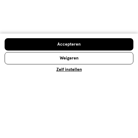
Gezichtsverzorging
Jouw gezicht verdient de aandacht. Ontdek alles
over huidtypes en gezichtsverzorging.
Accepteren
Lees meer
Weigeren
Zelf instellen
Op zoek naar iets anders?
Toner
Assortiment
Trending
500+ winkels
, altijd in de buurt
Trending
producten en merken