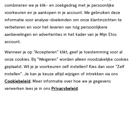
combineren we je klik- en zoekgedrag met je persoonlijke
reviews
voorkeuren en je aankopen in je account. We gebruiken deze
Instellingen aanpassen
informatie voor analyse-doeleinden om onze klantinzichten te
verbeteren en voor het leveren van nóg persoonlijkere
aanbevelingen en advertenties in het kader van je Mijn Etos
account.
Video
Wanneer je op “Accepteren” klikt, geef je toestemming voor al
€ 18.00
18
.
onze cookies. Bij “Weigeren” worden alleen noodzakelijke cookies
00
geplaatst. Wil je je voorkeuren zelf instellen? Kies dan voor “Zelf
instellen”. Je kan je keuze altijd wijzigen of intrekken via ons
Spaar 7 Air Miles
Cookiebeleid
. Meer informatie over hoe we je gegevens
Online op voorraad
verwerken lees je in ons
Privacybeleid
.
Vóór 22:00 uur besteld, morgen in huis
1
In mijn winkelmandje
verhoog
aantal
met