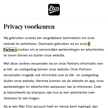
ga
Voor 22:00 uur besteld,
morgen in huis
naar
de
Menu
hoofd
Zoeken
Privacy voorkeuren
content
›
›
ga
Interactie
naar
Wij gebruiken cookies (en vergelijkbare technieken) om onze
Je
Toner
Alles van Bubble
met
de
website te verbeteren. Daarnaast gebruiken wij en onze
8
bent
Bubble Skincare Cosmic Silk
dit
zoekbalk
Partners
cookies om je persoonlijke aanbevelingen en advertenties
ers
Weleda
hier:
veld
ga
Hydrating Milky Toner 100 ML
te tonen binnen en buiten onze website.
opent
naar
Met deze cookies verzamelen wij en onze Partners informatie over
een
de
100
5
100 ML
5/5
(1)
je klik- en zoekgedrag binnen onze website. Onze Partners
volledig
ML,
footer
van
verzamelen mogelijk ook informatie over je klik- en zoekgedrag
venster
5
buiten onze website. Hiermee kunnen we de website en app, onze
met
toevoegen
sterren
aanbevelingen en advertenties aanpassen aan je interesses. Zoek
geavanceerde
aan
op
je bijvoorbeeld op shampoo, dan kun je een advertentie over
zoekopties
verlanglijst
basis
shampoo te zien krijgen.
van
Als je een Mijn Etos account hebt en hierop bent ingelogd, dan
1