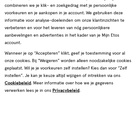
combineren we je klik- en zoekgedrag met je persoonlijke
reviews
voorkeuren en je aankopen in je account. We gebruiken deze
informatie voor analyse-doeleinden om onze klantinzichten te
verbeteren en voor het leveren van nóg persoonlijkere
aanbevelingen en advertenties in het kader van je Mijn Etos
account.
Wanneer je op “Accepteren” klikt, geef je toestemming voor al
onze cookies. Bij “Weigeren” worden alleen noodzakelijke cookies
Kies je variant
geplaatst. Wil je je voorkeuren zelf instellen? Kies dan voor “Zelf
100 ML
instellen”. Je kan je keuze altijd wijzigen of intrekken via ons
Cookiebeleid
. Meer informatie over hoe we je gegevens
van € 31.00 voor € 22.99
Adviesprijs*:
31
.
00
verwerken lees je in ons
Privacybeleid
.
*Aanbevolen verkoopprijs leverancier
22
.
99
Spaar 9 Air Miles
Online op voorraad
Vóór 22:00 uur besteld, morgen in huis