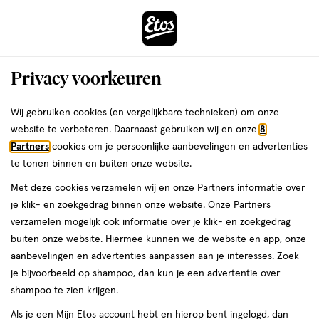
ga
Voor 22:00 uur besteld,
morgen in huis
naar
de
Menu
hoofd
Zoeken
Privacy voorkeuren
content
›
›
ga
Interactie
naar
Wij gebruiken cookies (en vergelijkbare technieken) om onze
Je
Eau de Toilette
Alles van Calvin Klein
met
de
website te verbeteren. Daarnaast gebruiken wij en onze
8
bent
Calvin Klein IN2U Her Eau De Toilette
dit
zoekbalk
Partners
cookies om je persoonlijke aanbevelingen en advertenties
ers
Weleda
hier:
veld
ga
100 ML
te tonen binnen en buiten onze website.
opent
naar
Met deze cookies verzamelen wij en onze Partners informatie over
een
de
100
3
100 ML
spray
3/5
(3)
je klik- en zoekgedrag binnen onze website. Onze Partners
volledig
ML,
footer
van
verzamelen mogelijk ook informatie over je klik- en zoekgedrag
venster
spray
5
buiten onze website. Hiermee kunnen we de website en app, onze
met
toevoegen
sterren
aanbevelingen en advertenties aanpassen aan je interesses. Zoek
geavanceerde
aan
op
je bijvoorbeeld op shampoo, dan kun je een advertentie over
zoekopties
verlanglijst
basis
shampoo te zien krijgen.
van
Als je een Mijn Etos account hebt en hierop bent ingelogd, dan
3