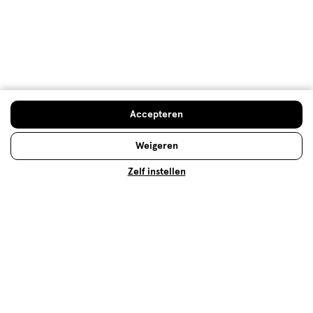
Gratis
bezorging vanaf €35
Gratis
retourneren
Meer voordeel
met Mijn Etos
Accepteren
Weigeren
Over Etos
Zelf instellen
Klantenservice
Advies & Inspiratie
Etos Folder