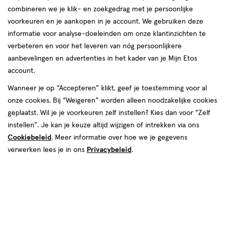
combineren we je klik- en zoekgedrag met je persoonlijke
reviews
voorkeuren en je aankopen in je account. We gebruiken deze
Instellingen aanpassen
informatie voor analyse-doeleinden om onze klantinzichten te
verbeteren en voor het leveren van nóg persoonlijkere
aanbevelingen en advertenties in het kader van je Mijn Etos
account.
Video
Wanneer je op “Accepteren” klikt, geef je toestemming voor al
onze cookies. Bij “Weigeren” worden alleen noodzakelijke cookies
Kies je variant
geplaatst. Wil je je voorkeuren zelf instellen? Kies dan voor “Zelf
50 ML
100 ML
instellen”. Je kan je keuze altijd wijzigen of intrekken via ons
Cookiebeleid
. Meer informatie over hoe we je gegevens
van € 64.00 voor € 29.99
Adviesprijs*:
64
.
00
verwerken lees je in ons
Privacybeleid
.
*Aanbevolen verkoopprijs leverancier
29
.
99
Spaar 11 Air Miles
Online op voorraad
Voor 22:00 besteld, maandag in huis