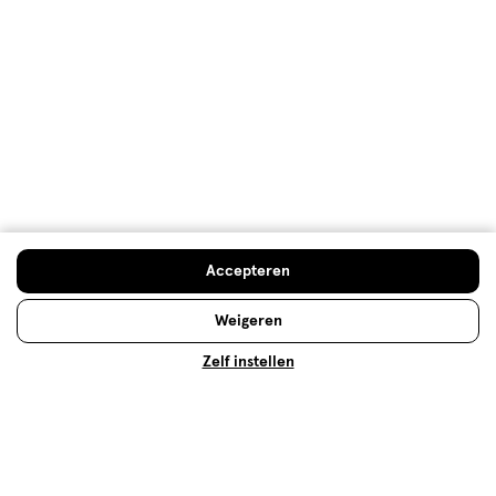
Advies & Inspiratie
Accepteren
Parfum
Niets leuker dan weer een nieuwe parfum uit te
Weigeren
kunnen zoeken. Alleen, daar sta je dan. De keuze uit
Zelf instellen
honderden parfums is vaak overweldigend, waardoor
de meesten vaak weer eindigen met dezelfde geur.
Zonde, want er valt zoveel meer te ontdekken! Vraag
jij je stiekem misschien ook nog steeds af wat het
verschil is tussen een eau de toilette en een eau de