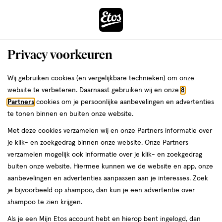
ga
Voor 22:00 uur besteld, maandag in huis
naar
de
Menu
hoofd
Zoeken
Privacy voorkeuren
content
›
›
ga
Interactie
naar
Wij gebruiken cookies (en vergelijkbare technieken) om onze
Je
Eau de Toilette
Alles van Calvin Klein
met
de
website te verbeteren. Daarnaast gebruiken wij en onze
8
bent
Calvin Klein One Eau De Toilette 100
dit
zoekbalk
Partners
cookies om je persoonlijke aanbevelingen en advertenties
ers
Weleda
hier:
veld
ga
ML
te tonen binnen en buiten onze website.
opent
naar
Met deze cookies verzamelen wij en onze Partners informatie over
een
de
100
4.3
100 ML
spray
4.3/5
(191)
je klik- en zoekgedrag binnen onze website. Onze Partners
volledig
ML,
footer
van
verzamelen mogelijk ook informatie over je klik- en zoekgedrag
venster
spray
5
buiten onze website. Hiermee kunnen we de website en app, onze
met
toevoegen
sterren
aanbevelingen en advertenties aanpassen aan je interesses. Zoek
geavanceerde
aan
op
je bijvoorbeeld op shampoo, dan kun je een advertentie over
zoekopties
verlanglijst
basis
shampoo te zien krijgen.
van
Als je een Mijn Etos account hebt en hierop bent ingelogd, dan
191