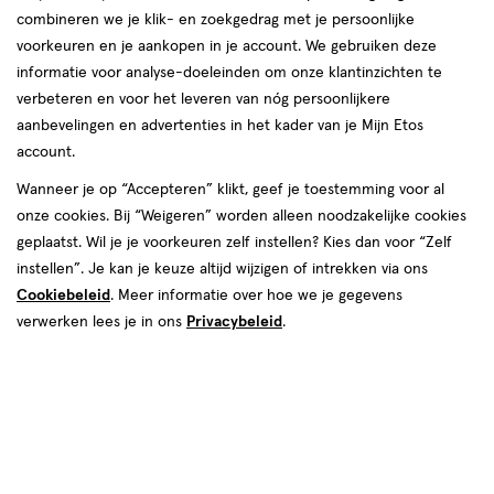
combineren we je klik- en zoekgedrag met je persoonlijke
voorkeuren en je aankopen in je account. We gebruiken deze
informatie voor analyse-doeleinden om onze klantinzichten te
verbeteren en voor het leveren van nóg persoonlijkere
aanbevelingen en advertenties in het kader van je Mijn Etos
account.
Wanneer je op “Accepteren” klikt, geef je toestemming voor al
€ 17.95
17
.
95
onze cookies. Bij “Weigeren” worden alleen noodzakelijke cookies
geplaatst. Wil je je voorkeuren zelf instellen? Kies dan voor “Zelf
Spaar 7 Air Miles
instellen”. Je kan je keuze altijd wijzigen of intrekken via ons
Cookiebeleid
. Meer informatie over hoe we je gegevens
Online op voorraad
verwerken lees je in ons
Privacybeleid
.
Voor 22:00 besteld, maandag in huis
1
In mijn winkelmandje
verhoog
aantal
met