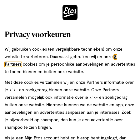
ga
Voor 22:00 uur besteld, maandag in huis
naar
de
Menu
hoofd
Zoeken
Privacy voorkeuren
content
›
›
ga
Interactie
naar
Wij gebruiken cookies (en vergelijkbare technieken) om onze
Je
Assortiment
Alles van Celenes
met
de
website te verbeteren. Daarnaast gebruiken wij en onze
8
bent
Celenes by Sweden Vitamine C 12,5% +
dit
zoekbalk
Partners
cookies om je persoonlijke aanbevelingen en advertenties
ers
Weleda
hier:
veld
ga
OATS + Niacinamide 30 ML
te tonen binnen en buiten onze website.
opent
naar
Met deze cookies verzamelen wij en onze Partners informatie over
een
de
30
30 ML
serum
je klik- en zoekgedrag binnen onze website. Onze Partners
volledig
ML,
footer
verzamelen mogelijk ook informatie over je klik- en zoekgedrag
venster
serum
buiten onze website. Hiermee kunnen we de website en app, onze
toevoegen
met
aanbevelingen en advertenties aanpassen aan je interesses. Zoek
aan
geavanceerde
je bijvoorbeeld op shampoo, dan kun je een advertentie over
verlanglijst
zoekopties
shampoo te zien krijgen.
Als je een Mijn Etos account hebt en hierop bent ingelogd, dan