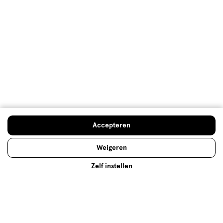
Dermacare Huidtypes
Ontdek welk huidtype jij hebt en welke Dermacare
routine daarbij past. We geven een persoonlijk
advies, zodat jij je huid de beste verzorging kunt
bieden.
Doe de huidcheck
Accepteren
Lees meer
Weigeren
Zelf instellen
Op zoek naar iets anders?
Gezichtsverzorging
CeraVe Gezichtsverzorging