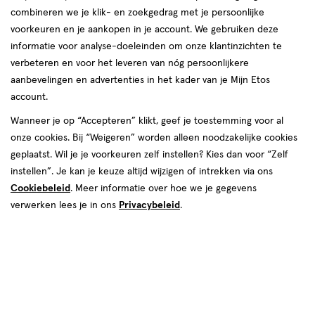
combineren we je klik- en zoekgedrag met je persoonlijke
reviews
voorkeuren en je aankopen in je account. We gebruiken deze
informatie voor analyse-doeleinden om onze klantinzichten te
verbeteren en voor het leveren van nóg persoonlijkere
aanbevelingen en advertenties in het kader van je Mijn Etos
account.
Wanneer je op “Accepteren” klikt, geef je toestemming voor al
€ 10.89
10
.
onze cookies. Bij “Weigeren” worden alleen noodzakelijke cookies
89
geplaatst. Wil je je voorkeuren zelf instellen? Kies dan voor “Zelf
instellen”. Je kan je keuze altijd wijzigen of intrekken via ons
Spaar 4 Air Miles
Cookiebeleid
. Meer informatie over hoe we je gegevens
Beperkt beschikbaar in winkels
<p>Dit
verwerken lees je in ons
Privacybeleid
.
product
is
1
In mijn winkelmandje
verhoog
niet
aantal
in
met
alle
één
winkels