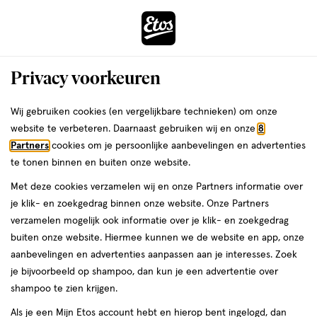
ga
Voor 22:00 uur besteld,
morgen in huis
naar
de
Menu
hoofd
Zoeken
Privacy voorkeuren
content
›
›
ga
Interactie
naar
Wij gebruiken cookies (en vergelijkbare technieken) om onze
Je
CeraVe Gezichtsverzorging
Alles van CeraVe
met
de
website te verbeteren. Daarnaast gebruiken wij en onze
8
bent
CeraVe Anti-Onzuiverheden Patches
dit
zoekbalk
Partners
cookies om je persoonlijke aanbevelingen en advertenties
ers
Weleda
hier:
veld
ga
22 stuks
te tonen binnen en buiten onze website.
opent
naar
Met deze cookies verzamelen wij en onze Partners informatie over
een
de
22
4.4
22 stuks
pleister
4.4/5
(109)
je klik- en zoekgedrag binnen onze website. Onze Partners
volledig
stuks,
footer
van
verzamelen mogelijk ook informatie over je klik- en zoekgedrag
venster
pleister
5
buiten onze website. Hiermee kunnen we de website en app, onze
met
toevoegen
sterren
aanbevelingen en advertenties aanpassen aan je interesses. Zoek
geavanceerde
aan
op
je bijvoorbeeld op shampoo, dan kun je een advertentie over
zoekopties
verlanglijst
basis
shampoo te zien krijgen.
van
Als je een Mijn Etos account hebt en hierop bent ingelogd, dan
109