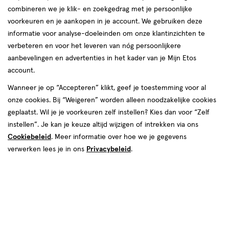
combineren we je klik- en zoekgedrag met je persoonlijke
reviews
voorkeuren en je aankopen in je account. We gebruiken deze
Instellingen aanpassen
informatie voor analyse-doeleinden om onze klantinzichten te
verbeteren en voor het leveren van nóg persoonlijkere
aanbevelingen en advertenties in het kader van je Mijn Etos
account.
Video
Wanneer je op “Accepteren” klikt, geef je toestemming voor al
€ 19.95
19
.
onze cookies. Bij “Weigeren” worden alleen noodzakelijke cookies
95
geplaatst. Wil je je voorkeuren zelf instellen? Kies dan voor “Zelf
instellen”. Je kan je keuze altijd wijzigen of intrekken via ons
Spaar 7 Air Miles
Cookiebeleid
. Meer informatie over hoe we je gegevens
Online op voorraad
verwerken lees je in ons
Privacybeleid
.
Vóór 22:00 uur besteld, morgen in huis
Beperkt beschikbaar in winkels
<p>Dit
product
is
1
In mijn winkelmandje
verhoog
niet