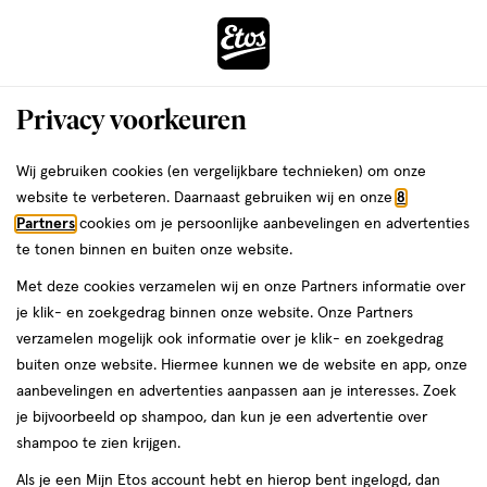
ga
Voor 22:00 uur besteld,
morgen in huis
naar
de
Menu
hoofd
Zoeken
Privacy voorkeuren
content
›
›
ga
Interactie
naar
Wij gebruiken cookies (en vergelijkbare technieken) om onze
Je
Zonnebrand
Alles van CeraVe
met
de
website te verbeteren. Daarnaast gebruiken wij en onze
8
bent
CeraVe Onzichtbare Dry Touch Fluïde
dit
zoekbalk
Partners
cookies om je persoonlijke aanbevelingen en advertenties
ers
Weleda
hier:
veld
ga
Zonnebrandcrème SPF50 50 ML
te tonen binnen en buiten onze website.
opent
naar
Met deze cookies verzamelen wij en onze Partners informatie over
een
de
50
4.7
50 ML
crème
4.7/5
(54)
je klik- en zoekgedrag binnen onze website. Onze Partners
volledig
ML,
footer
van
verzamelen mogelijk ook informatie over je klik- en zoekgedrag
venster
crème
5
buiten onze website. Hiermee kunnen we de website en app, onze
met
toevoegen
sterren
aanbevelingen en advertenties aanpassen aan je interesses. Zoek
geavanceerde
aan
op
je bijvoorbeeld op shampoo, dan kun je een advertentie over
zoekopties
verlanglijst
basis
shampoo te zien krijgen.
van
Als je een Mijn Etos account hebt en hierop bent ingelogd, dan
54