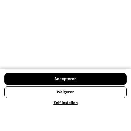
Hardnekkige fabels over zonnen
Zonnen is gezond, maar er is een keerzijde. De kunst
is om verantwoord te zonnen, en niet af te gaan op
fabeltjes. Hier lees je de zes meest hardnekkige!
Accepteren
Lees meer
Weigeren
Zelf instellen