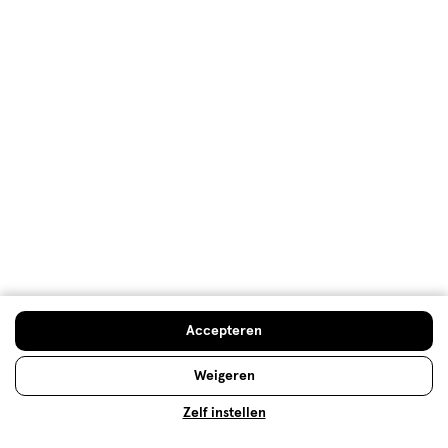
Hoe controleren en plaatsen wij reviews?
Advies & Inspiratie
Accepteren
Dermacare bij Etos
Weigeren
Elke huid is uniek. Daarom is het belangrijk om je
huidverzorging goed af te stemmen op jouw huid. De
Zelf instellen
producten van Dermacare zijn speciaal ontwikkeld