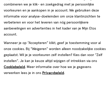
combineren we je klik- en zoekgedrag met je persoonlijke
voorkeuren en je aankopen in je account. We gebruiken deze
informatie voor analyse-doeleinden om onze klantinzichten te
verbeteren en voor het leveren van nóg persoonlijkere
aanbevelingen en advertenties in het kader van je Mijn Etos
account.
€ 13.95
13
.
95
Wanneer je op “Accepteren” klikt, geef je toestemming voor al
onze cookies. Bij “Weigeren” worden alleen noodzakelijke cookies
Spaar 5 Air Miles
geplaatst. Wil je je voorkeuren zelf instellen? Kies dan voor “Zelf
instellen”. Je kan je keuze altijd wijzigen of intrekken via ons
Online op voorraad
Cookiebeleid
. Meer informatie over hoe we je gegevens
Vóór 22:00 uur besteld, morgen in huis
verwerken lees je in ons
Privacybeleid
.
Beperkt beschikbaar in winkels
<p>Dit
product
is
1
In mijn winkelmandje
verhoog
niet
aantal
in