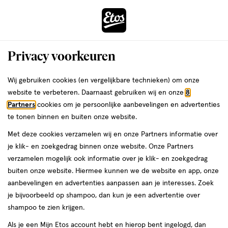
ga
Voor 22:00 uur besteld,
morgen in huis
naar
de
Menu
hoofd
Zoeken
Privacy voorkeuren
content
›
›
ga
Interactie
naar
Wij gebruiken cookies (en vergelijkbare technieken) om onze
Je
Probleemhuid
Alles van Cetaphil
met
de
website te verbeteren. Daarnaast gebruiken wij en onze
8
bent
Cetaphil Hydraterende Creme 100 GR
dit
zoekbalk
Partners
cookies om je persoonlijke aanbevelingen en advertenties
ers
Weleda
hier:
veld
ga
te tonen binnen en buiten onze website.
100
4.5
100 GR
4.5/5
(39)
opent
naar
Met deze cookies verzamelen wij en onze Partners informatie over
GR,
van
een
de
je klik- en zoekgedrag binnen onze website. Onze Partners
5
volledig
footer
verzamelen mogelijk ook informatie over je klik- en zoekgedrag
toevoegen
sterren
venster
buiten onze website. Hiermee kunnen we de website en app, onze
aan
op
met
aanbevelingen en advertenties aanpassen aan je interesses. Zoek
verlanglijst
basis
geavanceerde
je bijvoorbeeld op shampoo, dan kun je een advertentie over
van
zoekopties
shampoo te zien krijgen.
39
reviews
Als je een Mijn Etos account hebt en hierop bent ingelogd, dan