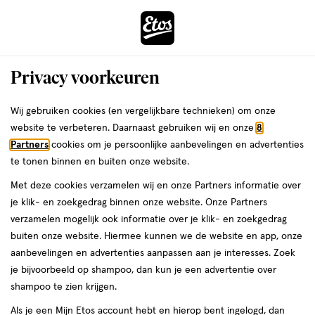
ga
Voor 22:00 uur besteld,
morgen in huis
naar
de
Menu
hoofd
Zoeken
Privacy voorkeuren
content
›
›
ga
Interactie
naar
Wij gebruiken cookies (en vergelijkbare technieken) om onze
Je
Assortiment
met
de
website te verbeteren. Daarnaast gebruiken wij en onze
8
bent
Cetaphil Assortiment
dit
zoekbalk
Partners
cookies om je persoonlijke aanbevelingen en advertenties
ers
Weleda
hier:
veld
ga
te tonen binnen en buiten onze website.
opent
naar
Met deze cookies verzamelen wij en onze Partners informatie over
een
de
je klik- en zoekgedrag binnen onze website. Onze Partners
volledig
footer
verzamelen mogelijk ook informatie over je klik- en zoekgedrag
venster
buiten onze website. Hiermee kunnen we de website en app, onze
met
aanbevelingen en advertenties aanpassen aan je interesses. Zoek
Filteren
(17)
Sorteer
1
geavanceerde
je bijvoorbeeld op shampoo, dan kun je een advertentie over
zoekopties
shampoo te zien krijgen.
Cetaphil
Als je een Mijn Etos account hebt en hierop bent ingelogd, dan