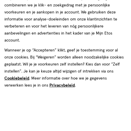
combineren we je klik- en zoekgedrag met je persoonlijke
voorkeuren en je aankopen in je account. We gebruiken deze
producten
Bijna uitverkocht
informatie voor analyse-doeleinden om onze klantinzichten te
toevoegen
toevoegen
verbeteren en voor het leveren van nóg persoonlijkere
aan
aan
aanbevelingen en advertenties in het kader van je Mijn Etos
verlanglijst
verlanglijst
account.
Wanneer je op “Accepteren” klikt, geef je toestemming voor al
onze cookies. Bij “Weigeren” worden alleen noodzakelijke cookies
geplaatst. Wil je je voorkeuren zelf instellen? Kies dan voor “Zelf
instellen”. Je kan je keuze altijd wijzigen of intrekken via ons
Cookiebeleid
. Meer informatie over hoe we je gegevens
€ 15.50
15
.
€ 13.49
13
.
50
49
236 ML
236 ML
verwerken lees je in ons
Privacybeleid
.
Cetaphil Gentle Exfoliating
Cetaphil Milde Huidreiniger 236
Cleanser 236 ML
ML
Toevoegen
Toevoegen
1
1
verhoog aantal met één
,
Bijna uitverkocht!
verhoog aanta
Er zi