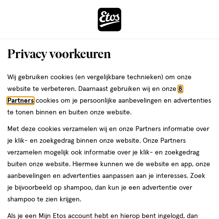
ga
Voor 22:00 uur besteld,
morgen in huis
naar
de
Menu
hoofd
Zoeken
Privacy voorkeuren
content
›
›
ga
Interactie
naar
Wij gebruiken cookies (en vergelijkbare technieken) om onze
Je
Eau de Parfum
Alles van Liberty
met
de
website te verbeteren. Daarnaast gebruiken wij en onze
8
bent
Chatler Liberty Fragrance Eau De
dit
zoekbalk
Partners
cookies om je persoonlijke aanbevelingen en advertenties
ers
Weleda
hier:
veld
ga
Parfum 30 ML
te tonen binnen en buiten onze website.
opent
naar
Met deze cookies verzamelen wij en onze Partners informatie over
een
de
30
30 ML
spray
je klik- en zoekgedrag binnen onze website. Onze Partners
volledig
ML,
footer
verzamelen mogelijk ook informatie over je klik- en zoekgedrag
venster
spray
buiten onze website. Hiermee kunnen we de website en app, onze
toevoegen
met
aanbevelingen en advertenties aanpassen aan je interesses. Zoek
aan
geavanceerde
je bijvoorbeeld op shampoo, dan kun je een advertentie over
verlanglijst
zoekopties
shampoo te zien krijgen.
Als je een Mijn Etos account hebt en hierop bent ingelogd, dan