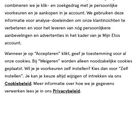
combineren we je klik- en zoekgedrag met je persoonlijke
voorkeuren en je aankopen in je account. We gebruiken deze
informatie voor analyse-doeleinden om onze klantinzichten te
verbeteren en voor het leveren van nóg persoonlijkere
aanbevelingen en advertenties in het kader van je Mijn Etos
account.
Wanneer je op “Accepteren” klikt, geef je toestemming voor al
€ 5.99
5
.
99
onze cookies. Bij “Weigeren” worden alleen noodzakelijke cookies
geplaatst. Wil je je voorkeuren zelf instellen? Kies dan voor “Zelf
Spaar 2 Air Miles
instellen”. Je kan je keuze altijd wijzigen of intrekken via ons
Cookiebeleid
. Meer informatie over hoe we je gegevens
Online bijna uitverkocht
verwerken lees je in ons
Privacybeleid
.
Vóór 22:00 uur besteld, morgen in huis
1
In mijn winkelmandje
verhoog
aantal
met